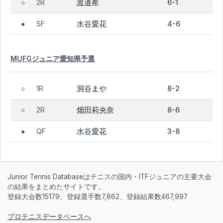
渡邉希
2R
6-1
○
水谷愛花
SF
4-6
●
MUFGジュニア愛知県予選
洞谷まや
1R
8-2
○
畑田莉央奈
2R
8-6
○
水谷愛花
QF
3-8
●
Junior Tennis Databaseはテニスの国内・ITFジュニアの主要大会
の結果をまとめたサイトです。
登録大会数15179、登録選手数7,862、登録結果数467,997
プロテニスデータベースへ