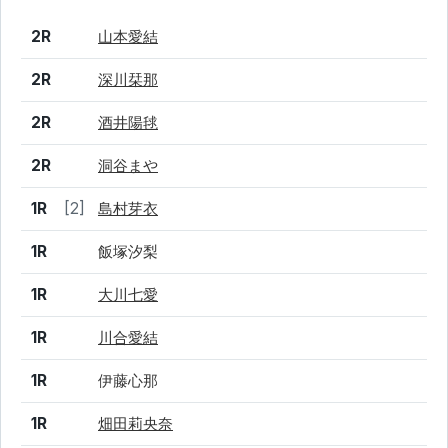
結果
シード
選手名
2R
山本愛結
2R
深川栞那
2R
酒井陽毬
2R
洞谷まや
1R
[2]
島村芽衣
1R
飯塚汐梨
1R
大川七愛
1R
川合愛結
1R
伊藤心那
1R
畑田莉央奈