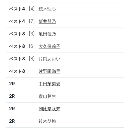
ベスト4
[4]
続木理心
ベスト4
[7]
新井琴乃
ベスト8
[3]
亀田佳乃
ベスト8
[6]
大久保莉子
ベスト8
[8]
片岡あおい
ベスト8
片野陽満里
2R
中田茉梨愛
2R
青山芽生
2R
朝比奈咲来
2R
鈴木胡桃