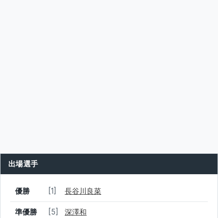
出場選手
結果
シード
選手名
優勝
[1]
長谷川良菜
準優勝
[5]
深澤和