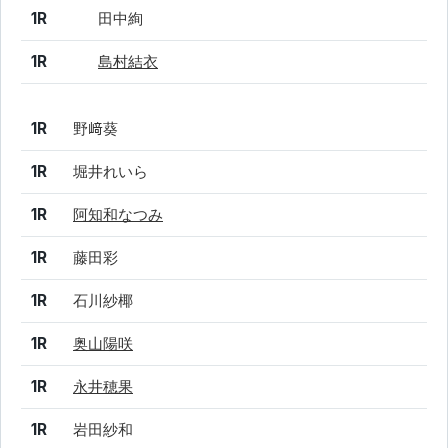
1R
田中絢
1R
島村結衣
結果
シード
選手名
1R
野﨑葵
1R
堀井れいら
1R
阿知和なつみ
1R
藤田彩
1R
石川紗椰
1R
奥山陽咲
1R
永井穂果
1R
岩田紗和