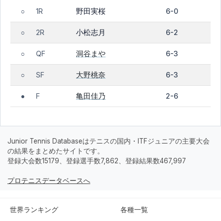
野田実桜
1R
6-0
○
小松志月
2R
6-2
○
洞谷まや
QF
6-3
○
大野桃奈
SF
6-3
○
亀田佳乃
F
2-6
●
Junior Tennis Databaseはテニスの国内・ITFジュニアの主要大会
の結果をまとめたサイトです。
登録大会数15179、登録選手数7,862、登録結果数467,997
プロテニスデータベースへ
世界ランキング
各種一覧