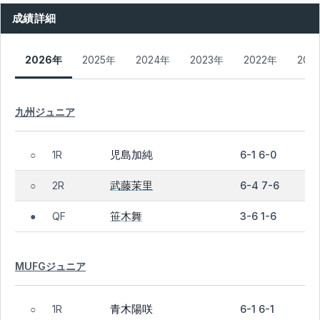
成績詳細
2026年
2025年
2024年
2023年
2022年
202
九州ジュニア
児島加純
1R
6-1 6-0
○
武藤茉里
2R
6-4 7-6
○
笹木舞
QF
3-6 1-6
●
MUFGジュニア
青木陽咲
1R
6-1 6-1
○