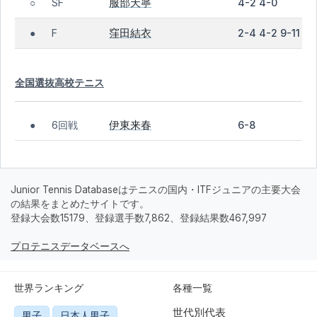
服部天寧
SF
4-2 4-0
○
窪田結衣
F
2-4 4-2 9-11
●
全国選抜高校テニス
伊東来春
6回戦
6-8
●
Junior Tennis Databaseはテニスの国内・ITFジュニアの主要大会
の結果をまとめたサイトです。
登録大会数15179、登録選手数7,862、登録結果数467,997
プロテニスデータベースへ
世界ランキング
各種一覧
世代別代表
男子
日本人男子