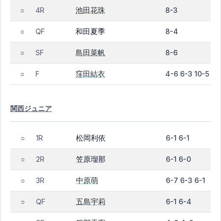
池田花珠
4R
8-3
○
和田夏季
QF
8-4
○
島田菜帆
SF
8-6
○
窪田結衣
F
4-6 6-3 10-5
○
関西ジュニア
松岡利依
1R
6-1 6-1
○
笠原瑠那
2R
6-1 6-0
○
中原萌
3R
6-7 6-3 6-1
○
五島宇莉
QF
6-1 6-4
○