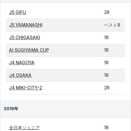
J5 GIFU
2R
J5 YAMANASHI
ベスト8
J5 CHIGASAKI
1R
AI SUGIYAMA CUP
1R
J4 NAGOYA
1R
J4 OSAKA
1R
J4 MIKI-CITY-2
2R
2019年
全日本ジュニア
1R