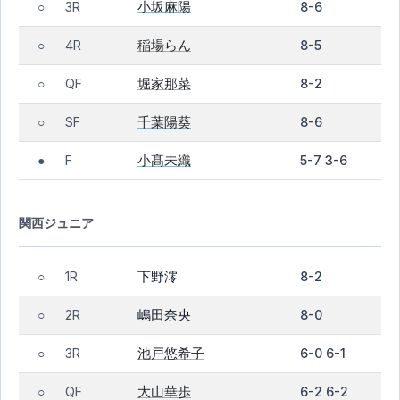
小坂麻陽
3R
8-6
○
稲場らん
4R
8-5
○
堀家那菜
QF
8-2
○
千葉陽葵
SF
8-6
○
小髙未織
F
5-7 3-6
●
関西ジュニア
下野澪
1R
8-2
○
嶋田奈央
2R
8-0
○
池戸悠希子
3R
6-0 6-1
○
大山華歩
QF
6-2 6-2
○