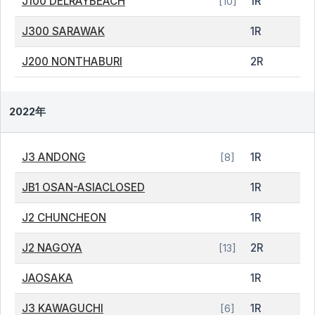
J100 DELRAYBEACH
1R
[10]
J300 SARAWAK
1R
J200 NONTHABURI
2R
2022年
J3 ANDONG
1R
[8]
JB1 OSAN-ASIACLOSED
1R
J2 CHUNCHEON
1R
J2 NAGOYA
2R
[13]
JAOSAKA
1R
J3 KAWAGUCHI
1R
[6]