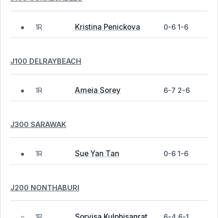
Kristina Penickova
1R
0-6 1-6
●
J100 DELRAYBEACH
Ameia Sorey
1R
6-7 2-6
●
J300 SARAWAK
Sue Yan Tan
1R
0-6 1-6
●
J200 NONTHABURI
Sorvisa Kulphisanrat
1R
6-4 6-1
○