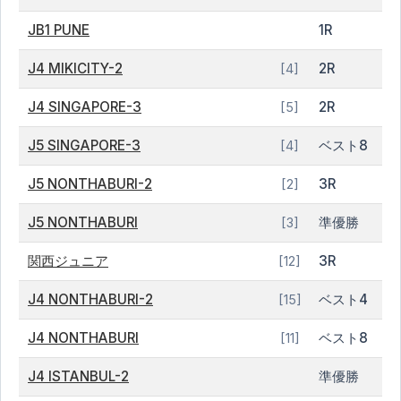
JB1 PUNE
1R
J4 MIKICITY-2
2R
[4]
J4 SINGAPORE-3
2R
[5]
J5 SINGAPORE-3
ベスト8
[4]
J5 NONTHABURI-2
3R
[2]
J5 NONTHABURI
準優勝
[3]
関西ジュニア
3R
[12]
J4 NONTHABURI-2
ベスト4
[15]
J4 NONTHABURI
ベスト8
[11]
J4 ISTANBUL-2
準優勝