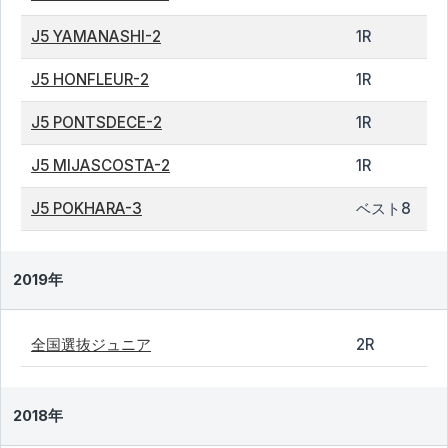
J5 YAMANASHI-2
1R
J5 HONFLEUR-2
1R
J5 PONTSDECE-2
1R
J5 MIJASCOSTA-2
1R
J5 POKHARA-3
ベスト8
2019年
全国選抜ジュニア
2R
2018年