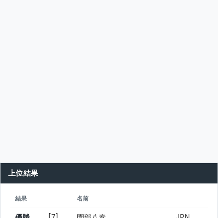
上位結果
シード
所属
結果
名前
優勝
[7]
園部八奏
JPN