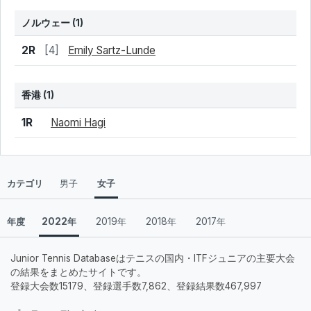
ノルウェー
(1)
結果
シード
選手名
2R
[4]
Emily Sartz-Lunde
香港
(1)
結果
シード
選手名
1R
Naomi Hagi
カテゴリ
男子
女子
年度
2022年
2019年
2018年
2017年
Junior Tennis Databaseはテニスの国内・ITFジュニアの主要大会
の結果をまとめたサイトです。
登録大会数15179、登録選手数7,862、登録結果数467,997