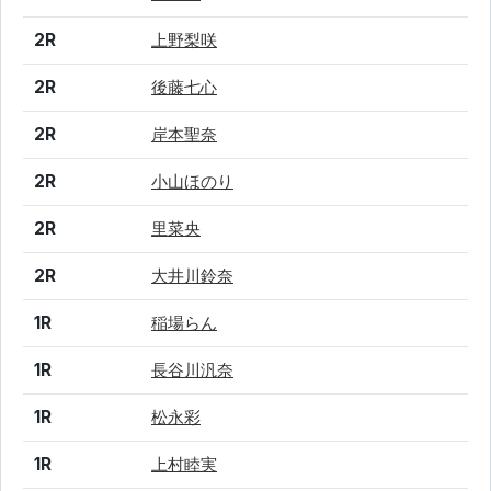
2R
上野梨咲
2R
後藤七心
2R
岸本聖奈
2R
小山ほのり
2R
里菜央
2R
大井川鈴奈
1R
稲場らん
1R
長谷川汎奈
1R
松永彩
1R
上村睦実