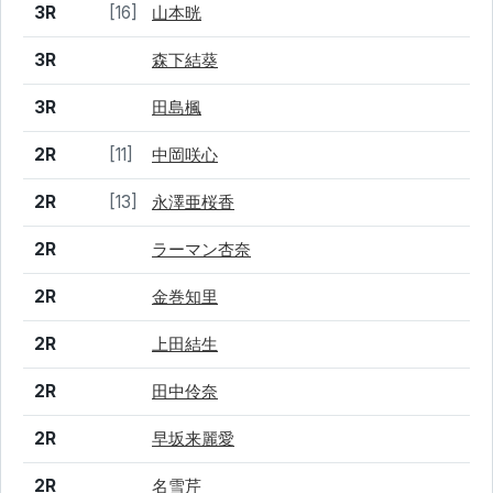
3R
[16]
山本晄
3R
森下結葵
3R
田島楓
2R
[11]
中岡咲心
2R
[13]
永澤亜桜香
2R
ラーマン杏奈
2R
金巻知里
2R
上田結生
2R
田中伶奈
2R
早坂来麗愛
2R
名雪芹