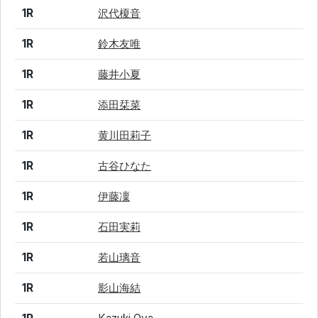
1R
沢代榎音
1R
鈴木友唯
1R
藤井小夏
1R
添田栞菜
1R
黄川田莉子
1R
古谷ひなた
1R
伊藤凜
1R
石田実莉
1R
若山璃音
1R
影山海結