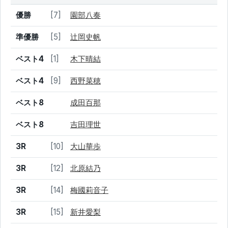
結果
シード
選手名
優勝
[7]
園部八奏
準優勝
[5]
辻岡史帆
ベスト4
[1]
木下晴結
ベスト4
[9]
西野菜穂
ベスト8
成田百那
ベスト8
吉田理世
3R
[10]
大山華歩
3R
[12]
北原結乃
3R
[14]
梅國莉音子
3R
[15]
新井愛梨