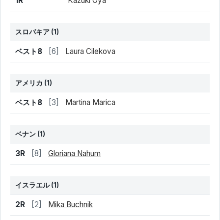
1R
Kazuki Oya
スロバキア
(1)
結果
シード
選手名
ベスト8
[6]
Laura Cilekova
アメリカ
(1)
結果
シード
選手名
ベスト8
[3]
Martina Marica
ベナン
(1)
結果
シード
選手名
3R
[8]
Gloriana Nahum
イスラエル
(1)
結果
シード
選手名
2R
[2]
Mika Buchnik