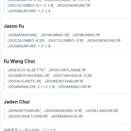
J30COLOMBO-3:ベスト8
J60HONGKONG:1R
J30SINGAPORE:ベスト4
Jason Fu
J30MAANSHAN:
J60WUNING:3R
J30WUNING:1R
J30COLOMBO-4:2R
J30COLOMBO-3:1R
J60HONGKONG:1R
J30SINGAPORE:ベスト8
Fu Wang Choi
J60ESCH-ALZETTE:
J60SCHIFFLANGE:1R
J100BRUCHKOEBEL:1R
J100THEHAGUE-2:2R
J100ALICANTE:3R
J300NONTHABURI:1R
J100MANACOR-2:ベスト8
J100MANACOR:1R
Jaden Chui
J30NONTHABURI:
J30HONGKONG-4:1R
J30SELANGOR:3R
J30GEORGETOWN:1R
J60MANAGUA:2R
掲載選手は一部を抜粋しています