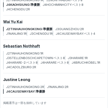
J2TINHAUHONGKONG:1R
J2NONTHABURI:ベスト8
J4KAOHSIUNG:準優勝
J4HOCHIMINHCITY:ベスト8
J4CHENGDU:2R
Wai Yu Kai
J2TINHAUHONGKONG:準優勝
J3GUANGZHOU:2R
J1NANJING:1R
J3CHENGDU:1R
J4CAUSEWAYBAY:ベスト4
Sebastian Nothhaft
J2TINHAUHONGKONG:1R
J3STELLENBOSCHCAPETOWN:ベスト8
J3HARARE:1R
J4HARARE-2:ベスト8
J4HARARE:ベスト8
J4BRUCHKÖBEL:1R
J4CADOLZBURG:2R
Justine Leong
J2TINHAUHONGKONG:2R
J1NANJING:2R
J4CAUSEWAYBAY:準優勝
掲載選手は一部を抜粋しています