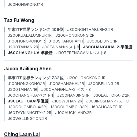
J60HONGKONG:1R
Tsz Fu Wong
年末ITF世界ランキング 406位
J300NONTHABURI-2:2R
J200KUALALUMPUR:1R
J200HONGKONG:2R
J100HONGKONG:1R
J100SHANGHAI:1R
J300BEIJING:1R
J200TAINAN:2R
J30TAINAN:ベスト8
J60CHANGHUA-2:準優勝
J60CHANGHUA:準優勝
J30TERENGGANU:ベスト8
Jacob Kailiang Shen
年末ITF世界ランキング 733位
J200HONGKONG:1R
J100HONGKONG:1R
J100SHANGHAI:2R
J300BEIJING:2R
J200TAINAN:1R
J60CHANGHUA-2:ベスト8
J60CHANGHUA:ベスト4
J200NANJING:1R
J30LAUTOKA-2:2R
J30LAUTOKA:準優勝
J100WUHAN:2R
J30JINGSHAN:ベスト8
J30COLOMBO-4:2R
J30COLOMBO-3:1R
J60ALICANTE:1R
J60TAYNINHCITY-2:2R
J100AUCKLAND:2R
J60WELLINGTON:2R
Ching Laam Lai