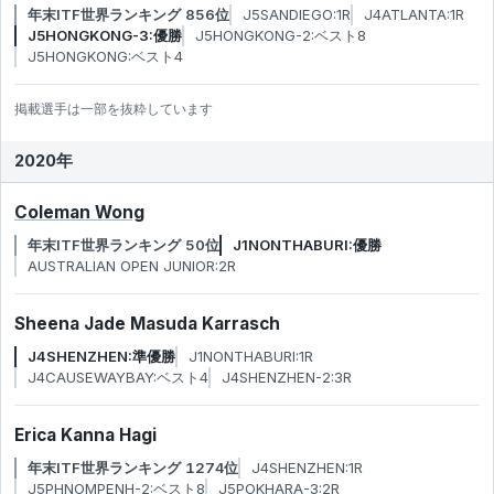
年末ITF世界ランキング 856位
J5SANDIEGO:1R
J4ATLANTA:1R
J5HONGKONG-3:優勝
J5HONGKONG-2:ベスト8
J5HONGKONG:ベスト4
掲載選手は一部を抜粋しています
2020年
Coleman Wong
年末ITF世界ランキング 50位
J1NONTHABURI:優勝
AUSTRALIAN OPEN JUNIOR:2R
Sheena Jade Masuda Karrasch
J4SHENZHEN:準優勝
J1NONTHABURI:1R
J4CAUSEWAYBAY:ベスト4
J4SHENZHEN-2:3R
Erica Kanna Hagi
年末ITF世界ランキング 1274位
J4SHENZHEN:1R
J5PHNOMPENH-2:ベスト8
J5POKHARA-3:2R