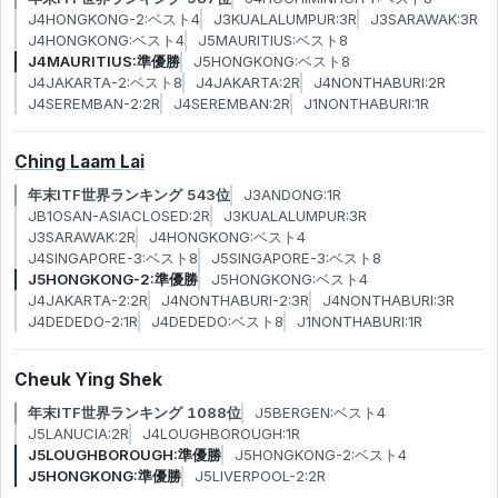
J4HONGKONG-2:ベスト4
J3KUALALUMPUR:3R
J3SARAWAK:3R
J4HONGKONG:ベスト4
J5MAURITIUS:ベスト8
J4MAURITIUS:準優勝
J5HONGKONG:ベスト8
J4JAKARTA-2:ベスト8
J4JAKARTA:2R
J4NONTHABURI:2R
J4SEREMBAN-2:2R
J4SEREMBAN:2R
J1NONTHABURI:1R
Ching Laam Lai
年末ITF世界ランキング 543位
J3ANDONG:1R
JB1OSAN-ASIACLOSED:2R
J3KUALALUMPUR:3R
J3SARAWAK:2R
J4HONGKONG:ベスト4
J4SINGAPORE-3:ベスト8
J5SINGAPORE-3:ベスト8
J5HONGKONG-2:準優勝
J5HONGKONG:ベスト4
J4JAKARTA-2:2R
J4NONTHABURI-2:3R
J4NONTHABURI:3R
J4DEDEDO-2:1R
J4DEDEDO:ベスト8
J1NONTHABURI:1R
Cheuk Ying Shek
年末ITF世界ランキング 1088位
J5BERGEN:ベスト4
J5LANUCIA:2R
J4LOUGHBOROUGH:1R
J5LOUGHBOROUGH:準優勝
J5HONGKONG-2:ベスト4
J5HONGKONG:準優勝
J5LIVERPOOL-2:2R