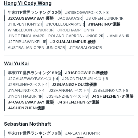
Hong Yi Cody Wong
年末ITF世界ランキング 32位
JB1SEOGWIPO:ベスト8
J2CAUSEWAYBAY:優勝
JAOSAKA:3R
US OPEN JUNIOR:1R
J1REPENTIGNY:2R
J1COLLEGEPARK:3R
J1NANJING:優勝
WIMBLEDON JUNIOR:3R
J1ROEHAMPTON:1R
J1NOTTINGHAM:2R
ROLAND GARROS JUNIOR:2R
JAMILAN:1R
J2TRIBUSWINKEL:1R
J3KUALALUMPUR:優勝
AUSTRALIAN OPEN JUNIOR:1R
J1TRARALGON:1R
Wai Yu Kai
年末ITF世界ランキング 89位
JB1SEOGWIPO:準優勝
J2CAUSEWAYBAY:ベスト4
J2NONTHABURI:ベスト8
J2BEIJING-2:ベスト4
J3GUANGZHOU:準優勝
J1NANJING:ベスト4
J2SHANGHAI:ベスト4
J2BEIJING:ベスト8
J1NONTHABURI:1R
J3SHENZHEN:ベスト8
J4SHENZHEN-3:優勝
J4CAUSEWAYBAY:優勝
J4SHENZHEN-2:優勝
J4SHENZHEN:優勝
Sebastian Nothhaft
年末ITF世界ランキング 76位
JAPLANTATION:1R