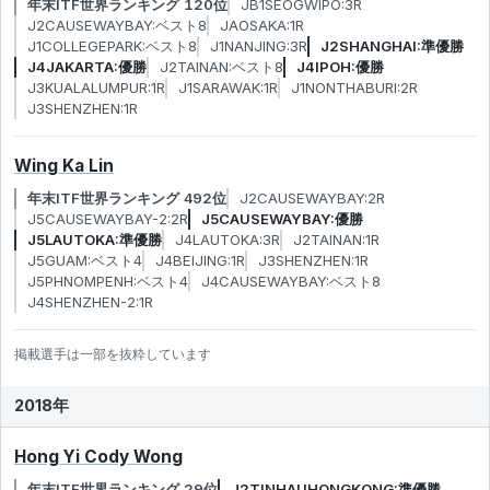
年末ITF世界ランキング 120位
JB1SEOGWIPO:3R
J2CAUSEWAYBAY:ベスト8
JAOSAKA:1R
J1COLLEGEPARK:ベスト8
J1NANJING:3R
J2SHANGHAI:準優勝
J4JAKARTA:優勝
J2TAINAN:ベスト8
J4IPOH:優勝
J3KUALALUMPUR:1R
J1SARAWAK:1R
J1NONTHABURI:2R
J3SHENZHEN:1R
Wing Ka Lin
年末ITF世界ランキング 492位
J2CAUSEWAYBAY:2R
J5CAUSEWAYBAY-2:2R
J5CAUSEWAYBAY:優勝
J5LAUTOKA:準優勝
J4LAUTOKA:3R
J2TAINAN:1R
J5GUAM:ベスト4
J4BEIJING:1R
J3SHENZHEN:1R
J5PHNOMPENH:ベスト4
J4CAUSEWAYBAY:ベスト8
J4SHENZHEN-2:1R
掲載選手は一部を抜粋しています
2018年
Hong Yi Cody Wong
年末ITF世界ランキング 29位
J2TINHAUHONGKONG:準優勝