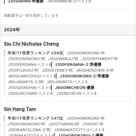
J30SAIPAN:準優勝
J60HARMON-2:ベスト8
掲載選手は一部を抜粋しています
2024年
Siu Chi Nicholas Cheng
年末ITF世界ランキング 296位
J200HONGKONG:1R
J100HONGKONG:1R
J300WANJU:1R
J200SHYMKENT:1R
J200FERGANA:ベスト8
J100FERGANA-2:準優勝
J100FUZHOU:1R
J200SYDNEY:1R
J60SHENZHEN-3:1R
J60GUANGZHOU:ベスト8
J30HONGKONG-2:準優勝
J60JAKARTA-2:3R
J60JAKARTA:ベスト4
J100QIONGHAI:ベスト4
J60GIMCHEON:優勝
J30SUNCHANG:ベスト4
J30INCHEON:ベスト8
Sin Hang Tam
年末ITF世界ランキング 547位
J200HONGKONG:1R
J100HONGKONG:1R
J200TAINAN:2R
J100VIC:1R
J100BARCELONA-2:1R
J30MAKATICITY-2:ベスト4
J30MAKATICITY:ベスト4
J30HONGKONG-2:優勝