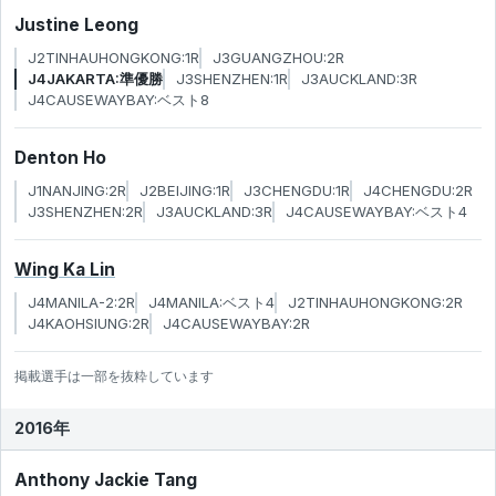
Justine Leong
J2TINHAUHONGKONG:1R
J3GUANGZHOU:2R
J4JAKARTA:準優勝
J3SHENZHEN:1R
J3AUCKLAND:3R
J4CAUSEWAYBAY:ベスト8
Denton Ho
J1NANJING:2R
J2BEIJING:1R
J3CHENGDU:1R
J4CHENGDU:2R
J3SHENZHEN:2R
J3AUCKLAND:3R
J4CAUSEWAYBAY:ベスト4
Wing Ka Lin
J4MANILA-2:2R
J4MANILA:ベスト4
J2TINHAUHONGKONG:2R
J4KAOHSIUNG:2R
J4CAUSEWAYBAY:2R
掲載選手は一部を抜粋しています
2016年
Anthony Jackie Tang