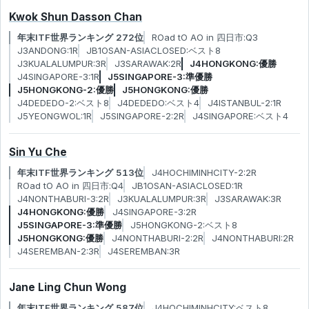
Kwok Shun Dasson Chan
年末ITF世界ランキング 272位
ROad tO AO in 四日市:Q3
J3ANDONG:1R
JB1OSAN-ASIACLOSED:ベスト8
J3KUALALUMPUR:3R
J3SARAWAK:2R
J4HONGKONG:優勝
J4SINGAPORE-3:1R
J5SINGAPORE-3:準優勝
J5HONGKONG-2:優勝
J5HONGKONG:優勝
J4DEDEDO-2:ベスト8
J4DEDEDO:ベスト4
J4ISTANBUL-2:1R
J5YEONGWOL:1R
J5SINGAPORE-2:2R
J4SINGAPORE:ベスト4
Sin Yu Che
年末ITF世界ランキング 513位
J4HOCHIMINHCITY-2:2R
ROad tO AO in 四日市:Q4
JB1OSAN-ASIACLOSED:1R
J4NONTHABURI-3:2R
J3KUALALUMPUR:3R
J3SARAWAK:3R
J4HONGKONG:優勝
J4SINGAPORE-3:2R
J5SINGAPORE-3:準優勝
J5HONGKONG-2:ベスト8
J5HONGKONG:優勝
J4NONTHABURI-2:2R
J4NONTHABURI:2R
J4SEREMBAN-2:3R
J4SEREMBAN:3R
Jane Ling Chun Wong
年末ITF世界ランキング 587位
J4HOCHIMINHCITY:ベスト8