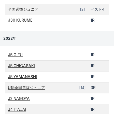
全国選抜ジュニア
ベスト4
[2]
J30 KURUME
1R
2022年
J5 GIFU
1R
J5 CHIGASAKI
1R
J5 YAMANASHI
1R
U15全国選抜ジュニア
3R
[14]
J2 NAGOYA
1R
J4 ITAJAI
1R