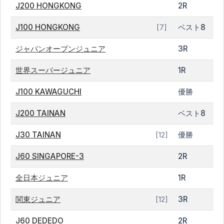
J200 HONGKONG
2R
J100 HONGKONG
ベスト8
[7]
ジャパンオープンジュニア
3R
世界スーパージュニア
1R
J100 KAWAGUCHI
優勝
J200 TAINAN
ベスト8
J30 TAINAN
優勝
[12]
J60 SINGAPORE-3
2R
全日本ジュニア
1R
関東ジュニア
3R
[12]
J60 DEDEDO
2R