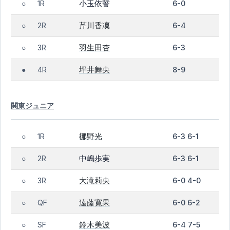
小玉依誓
1R
6-0
○
芹川香凜
2R
6-4
○
羽生田杏
3R
6-3
○
坪井舞央
4R
8-9
●
関東ジュニア
梛野光
1R
6-3 6-1
○
中嶋歩実
2R
6-3 6-1
○
大滝莉央
3R
6-0 4-0
○
遠藤寛果
QF
6-0 6-2
○
鈴木美波
SF
6-4 7-5
○