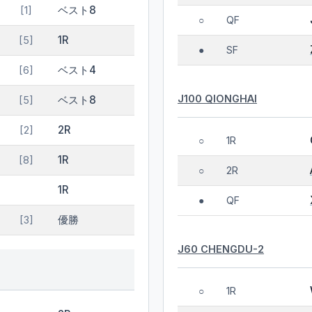
ベスト8
[1]
QF
○
1R
[5]
SF
●
ベスト4
[6]
J100 QIONGHAI
ベスト8
[5]
2R
[2]
1R
○
1R
[8]
2R
○
1R
QF
●
優勝
[3]
J60 CHENGDU-2
1R
○