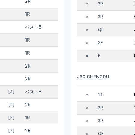
2R
2R
○
1R
3R
○
ベスト8
QF
○
1R
SF
○
1R
F
●
2R
J60 CHENGDU
2R
ベスト8
[4]
1R
○
2R
[2]
2R
○
1R
[5]
3R
○
2R
[7]
QF
○