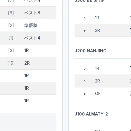
ベスト4
J300 BEIJING
[7]
ベスト8
[6]
1R
○
準優勝
[2]
2R
●
ベスト4
[1]
1R
[3]
J200 NANJING
2R
[15]
1R
○
1R
2R
○
1R
QF
●
1R
J100 ALMATY-2