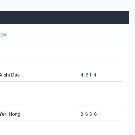
23年
Aishi Das
4-6 1-4
Yeri Hong
2-6 3-6