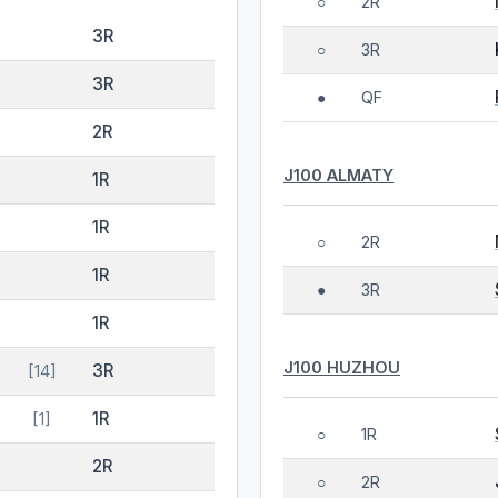
2R
○
3R
3R
○
3R
QF
●
2R
J100 ALMATY
1R
1R
2R
○
1R
3R
●
1R
J100 HUZHOU
3R
[14]
1R
[1]
1R
○
2R
2R
○