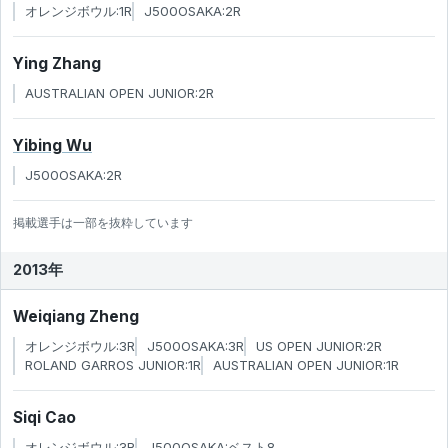
オレンジボウル:1R
J500OSAKA:2R
Ying Zhang
AUSTRALIAN OPEN JUNIOR:2R
Yibing Wu
J500OSAKA:2R
掲載選手は一部を抜粋しています
2013年
Weiqiang Zheng
オレンジボウル:3R
J500OSAKA:3R
US OPEN JUNIOR:2R
ROLAND GARROS JUNIOR:1R
AUSTRALIAN OPEN JUNIOR:1R
Siqi Cao
オレンジボウル:3R
J500OSAKA:ベスト8