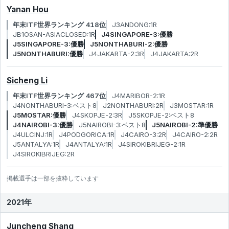
Yanan Hou
年末ITF世界ランキング 418位
J3ANDONG:1R
JB1OSAN-ASIACLOSED:1R
J4SINGAPORE-3:優勝
J5SINGAPORE-3:優勝
J5NONTHABURI-2:優勝
J5NONTHABURI:優勝
J4JAKARTA-2:3R
J4JAKARTA:2R
Sicheng Li
年末ITF世界ランキング 467位
J4MARIBOR-2:1R
J4NONTHABURI-3:ベスト8
J2NONTHABURI:2R
J3MOSTAR:1R
J5MOSTAR:優勝
J4SKOPJE-2:3R
J5SKOPJE-2:ベスト8
J4NAIROBI-3:優勝
J5NAIROBI-3:ベスト8
J5NAIROBI-2:準優勝
J4ULCINJ:1R
J4PODGORICA:1R
J4CAIRO-3:2R
J4CAIRO-2:2R
J5ANTALYA:1R
J4ANTALYA:1R
J4SIROKIBRIJEG-2:1R
J4SIROKIBRIJEG:2R
掲載選手は一部を抜粋しています
2021年
Juncheng Shang