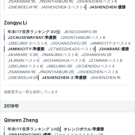
J1SARAWAK:1R
J1NONTHABURI:1R
J3SHENZHEN:ベスト8
J2NEWDELHI:1R
J4SHENZHEN-2:ベスト4
J4SHENZHEN:優勝
Zongyu Li
年末ITF世界ランキング 80位
JB1SEOGWIPO:3R
J2CAUSEWAYBAY:準優勝
J2NONTHABURI:ベスト8
J2BEIJING-2:ベスト4
J3GUANGZHOU:2R
J4MIKICITY-2:ベスト4
J4MIKICITY:準優勝
J2TWEEDHEADS:ベスト8
J3HARARE:優勝
J4HARARE-2:3R
J1NANJING:ベスト8
J2SHANGHAI:2R
J4JINAN:ベスト4
J4CHANGHUA:ベスト8
J2TAINAN:ベスト8
J2BEIJING:ベスト8
J4BEIJING:3R
J3CHENGDU:ベスト4
J1SARAWAK:1R
J1NONTHABURI:2R
J3SHENZHEN:ベスト8
J2NEWDELHI:2R
J4SHENZHEN-2:準優勝
J4SHENZHEN:1R
掲載選手は一部を抜粋しています
2018年
Qinwen Zheng
年末ITF世界ランキング 10位
オレンジボウル:準優勝
J1BRADENTONFL:優勝
ワールドユースユカタン:2R