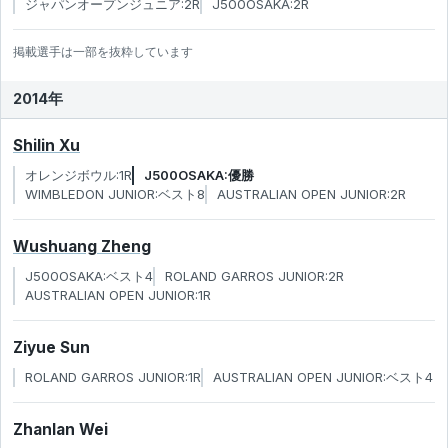
ジャパンオープンジュニア:2R
J500OSAKA:2R
掲載選手は一部を抜粋しています
2014年
Shilin Xu
オレンジボウル:1R
J500OSAKA:優勝
WIMBLEDON JUNIOR:ベスト8
AUSTRALIAN OPEN JUNIOR:2R
Wushuang Zheng
J500OSAKA:ベスト4
ROLAND GARROS JUNIOR:2R
AUSTRALIAN OPEN JUNIOR:1R
Ziyue Sun
ROLAND GARROS JUNIOR:1R
AUSTRALIAN OPEN JUNIOR:ベスト4
Zhanlan Wei