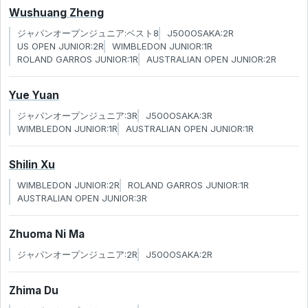
Wushuang Zheng
ジャパンオープンジュニア:ベスト8
J500OSAKA:2R
US OPEN JUNIOR:2R
WIMBLEDON JUNIOR:1R
ROLAND GARROS JUNIOR:1R
AUSTRALIAN OPEN JUNIOR:2R
Yue Yuan
ジャパンオープンジュニア:3R
J500OSAKA:3R
WIMBLEDON JUNIOR:1R
AUSTRALIAN OPEN JUNIOR:1R
Shilin Xu
WIMBLEDON JUNIOR:2R
ROLAND GARROS JUNIOR:1R
AUSTRALIAN OPEN JUNIOR:3R
Zhuoma Ni Ma
ジャパンオープンジュニア:2R
J500OSAKA:2R
Zhima Du