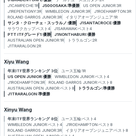
J1CAMPECHE:1R
J500OSAKA:準優勝
US OPEN JUNIOR:3R
J1REPENTIGNY:3R
WIMBLEDON JUNIOR:3R
J1ROEHAMPTON:3R
ROLAND GARROS JUNIOR:3R
イタリアオープンジュニア:1R
サンタ・クローチェ・スッラルノ:優勝
J1SANTACROCE:優勝
サラワクカップ:ベスト4
J1SARAWAK:ベスト4
PTT ITFグレード1:優勝
J1NONTHABURI:優勝
AUSTRALIAN OPEN JUNIOR:1R
トララルゴン:2R
J1TRARALGON:2R
Xiyu Wang
年末ITF世界ランキング 3位
ユース五輪:1R
US OPEN JUNIOR:優勝
WIMBLEDON JUNIOR:ベスト4
J1ROEHAMPTON:3R
ROLAND GARROS JUNIOR:ベスト8
AUSTRALIAN OPEN JUNIOR:ベスト8
トララルゴン:準優勝
J1TRARALGON:準優勝
Xinyu Wang
年末ITF世界ランキング 8位
ユース五輪:ベスト4
WIMBLEDON JUNIOR:ベスト4
J1ROEHAMPTON:ベスト8
ROLAND GARROS JUNIOR:3R
イタリアオープンジュニア:ベスト8