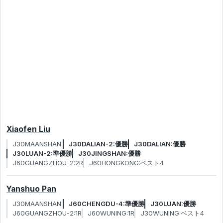
Xiaofen Liu
J30MAANSHAN:
J30DALIAN-2:優勝
J30DALIAN:優勝
J30LUAN-2:準優勝
J30JINGSHAN:優勝
J60GUANGZHOU-2:2R
J60HONGKONG:ベスト4
Yanshuo Pan
J30MAANSHAN:
J60CHENGDU-4:準優勝
J30LUAN:優勝
J60GUANGZHOU-2:1R
J60WUNING:1R
J30WUNING:ベスト4