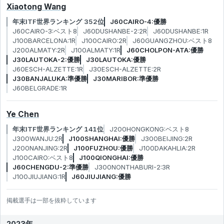
Xiaotong Wang
年末ITF世界ランキング 352位
J60CAIRO-4:優勝
J60CAIRO-3:ベスト8
J60DUSHANBE-2:2R
J60DUSHANBE:1R
J100BARCELONA:1R
J100CAIRO:2R
J60GUANGZHOU:ベスト8
J200ALMATY:2R
J100ALMATY:1R
J60CHOLPON-ATA:優勝
J30LAUTOKA-2:優勝
J30LAUTOKA:優勝
J60ESCH-ALZETTE:1R
J30ESCH-ALZETTE:2R
J30BANJALUKA:準優勝
J30MARIBOR:準優勝
J60BELGRADE:1R
Ye Chen
年末ITF世界ランキング 141位
J200HONGKONG:ベスト8
J300WANJU:2R
J100SHANGHAI:優勝
J300BEIJING:2R
J200NANJING:2R
J100FUZHOU:優勝
J100DAKAHLIA:2R
J100CAIRO:ベスト8
J100QIONGHAI:優勝
J60CHENGDU-2:準優勝
J300NONTHABURI-2:3R
J100JIUJIANG:1R
J60JIUJIANG:優勝
掲載選手は一部を抜粋しています