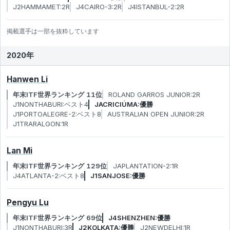
J2HAMMAMET:2R
J4CAIRO-3:2R
J4ISTANBUL-2:2R
掲載選手は一部を抜粋しています
2020年
Hanwen Li
年末ITF世界ランキング 11位
ROLAND GARROS JUNIOR:2R
J1NONTHABURI:ベスト4
JACRICIÚMA:優勝
J1PORTOALEGRE-2:ベスト8
AUSTRALIAN OPEN JUNIOR:2R
J1TRARALGON:1R
Lan Mi
年末ITF世界ランキング 129位
JAPLANTATION-2:1R
J4ATLANTA-2:ベスト8
J1SANJOSE:優勝
Pengyu Lu
年末ITF世界ランキング 69位
J4SHENZHEN:優勝
J1NONTHABURI:3R
J2KOLKATA:優勝
J2NEWDELHI:1R