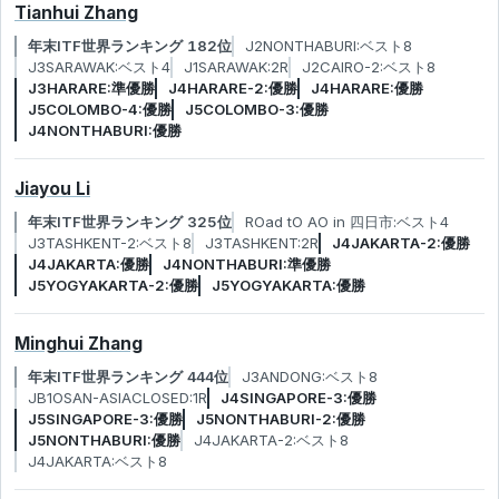
Tianhui Zhang
年末ITF世界ランキング 182位
J2NONTHABURI:ベスト8
J3SARAWAK:ベスト4
J1SARAWAK:2R
J2CAIRO-2:ベスト8
J3HARARE:準優勝
J4HARARE-2:優勝
J4HARARE:優勝
J5COLOMBO-4:優勝
J5COLOMBO-3:優勝
J4NONTHABURI:優勝
Jiayou Li
年末ITF世界ランキング 325位
ROad tO AO in 四日市:ベスト4
J3TASHKENT-2:ベスト8
J3TASHKENT:2R
J4JAKARTA-2:優勝
J4JAKARTA:優勝
J4NONTHABURI:準優勝
J5YOGYAKARTA-2:優勝
J5YOGYAKARTA:優勝
Minghui Zhang
年末ITF世界ランキング 444位
J3ANDONG:ベスト8
JB1OSAN-ASIACLOSED:1R
J4SINGAPORE-3:優勝
J5SINGAPORE-3:優勝
J5NONTHABURI-2:優勝
J5NONTHABURI:優勝
J4JAKARTA-2:ベスト8
J4JAKARTA:ベスト8