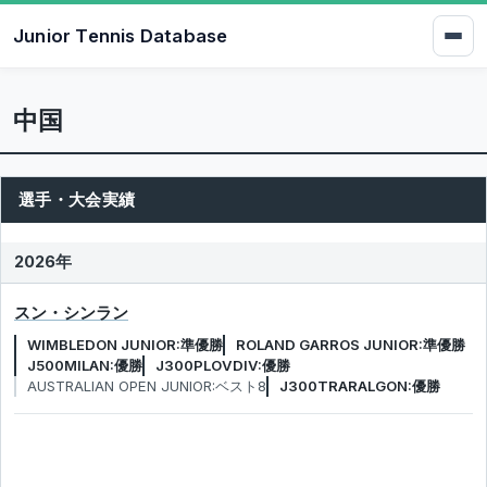
Junior Tennis Database
中国
選手・大会実績
2026年
スン・シンラン
WIMBLEDON JUNIOR:準優勝
ROLAND GARROS JUNIOR:準優勝
J500MILAN:優勝
J300PLOVDIV:優勝
AUSTRALIAN OPEN JUNIOR:ベスト8
J300TRARALGON:優勝