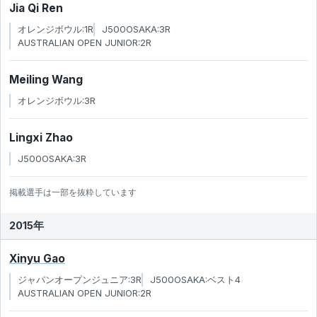
Jia Qi Ren
オレンジボウル:1R
J500OSAKA:3R
AUSTRALIAN OPEN JUNIOR:2R
Meiling Wang
オレンジボウル:3R
Lingxi Zhao
J500OSAKA:3R
掲載選手は一部を抜粋しています
2015年
Xinyu Gao
ジャパンオープンジュニア:3R
J500OSAKA:ベスト4
AUSTRALIAN OPEN JUNIOR:2R