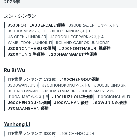
2025年
スン・シンラン
J500FORTLAUDERDALE:優勝
J300BRADENTON:ベスト8
J500OSAKA:ベスト8
J300BEIJING:ベスト8
US OPEN JUNIOR:3R
J300COLLEGEPARK:ベスト4
WIMBLEDON JUNIOR:1R
ROLAND GARROS JUNIOR:1R
J300NONTHABURI:優勝
J200NONTHABURI:準優勝
J200TUNIS:準優勝
J200HAMMAMET:準優勝
Ru Xi Wu
ITF世界ランキング 132位
J100CHENGDU:優勝
J300WANJU:3R
J200HONGKONG:ベスト8
J300BEIJING:3R
J300ASTANA:2R
J200ASTANA:3R
J100ALMATY-2:2R
J100ALMATY:ベスト8
J100HUZHOU:準優勝
J100QIONGHAI:1R
J60CHENGDU-2:優勝
J100WUHAN:優勝
J60WUNING:優勝
J30MAANSHAN:優勝
Yanhong Li
ITF世界ランキング 330位
J100CHENGDU:2R