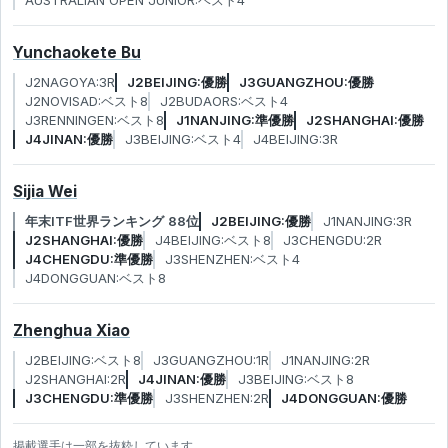
AUSTRALIAN OPEN JUNIOR:ベスト4
Yunchaokete Bu
J2NAGOYA:3R
J2BEIJING:優勝
J3GUANGZHOU:優勝
J2NOVISAD:ベスト8
J2BUDAORS:ベスト4
J3RENNINGEN:ベスト8
J1NANJING:準優勝
J2SHANGHAI:優勝
J4JINAN:優勝
J3BEIJING:ベスト4
J4BEIJING:3R
Sijia Wei
年末ITF世界ランキング 88位
J2BEIJING:優勝
J1NANJING:3R
J2SHANGHAI:優勝
J4BEIJING:ベスト8
J3CHENGDU:2R
J4CHENGDU:準優勝
J3SHENZHEN:ベスト4
J4DONGGUAN:ベスト8
Zhenghua Xiao
J2BEIJING:ベスト8
J3GUANGZHOU:1R
J1NANJING:2R
J2SHANGHAI:2R
J4JINAN:優勝
J3BEIJING:ベスト8
J3CHENGDU:準優勝
J3SHENZHEN:2R
J4DONGGUAN:優勝
掲載選手は一部を抜粋しています