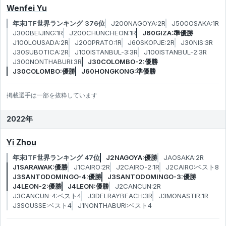
Wenfei Yu
年末ITF世界ランキング 376位
J200NAGOYA:2R
J500OSAKA:1R
J300BEIJING:1R
J200CHUNCHEON:1R
J60GIZA:準優勝
J100LOUSADA:2R
J200PRATO:1R
J60SKOPJE:2R
J30NIS:3R
J30SUBOTICA:2R
J100ISTANBUL-3:3R
J100ISTANBUL-2:3R
J300NONTHABURI:3R
J30COLOMBO-2:優勝
J30COLOMBO:優勝
J60HONGKONG:準優勝
掲載選手は一部を抜粋しています
2022年
Yi Zhou
年末ITF世界ランキング 47位
J2NAGOYA:優勝
JAOSAKA:2R
J1SARAWAK:優勝
J1CAIRO:2R
J2CAIRO-2:1R
J2CAIRO:ベスト8
J3SANTODOMINGO-4:優勝
J3SANTODOMINGO-3:優勝
J4LEON-2:優勝
J4LEON:優勝
J2CANCUN:2R
J3CANCUN-4:ベスト4
J3DELRAYBEACH:3R
J3MONASTIR:1R
J3SOUSSE:ベスト4
J1NONTHABURI:ベスト4