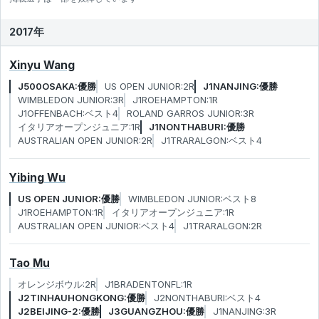
2017年
Xinyu Wang
J500OSAKA:優勝
US OPEN JUNIOR:2R
J1NANJING:優勝
WIMBLEDON JUNIOR:3R
J1ROEHAMPTON:1R
J1OFFENBACH:ベスト4
ROLAND GARROS JUNIOR:3R
イタリアオープンジュニア:1R
J1NONTHABURI:優勝
AUSTRALIAN OPEN JUNIOR:2R
J1TRARALGON:ベスト4
Yibing Wu
US OPEN JUNIOR:優勝
WIMBLEDON JUNIOR:ベスト8
J1ROEHAMPTON:1R
イタリアオープンジュニア:1R
AUSTRALIAN OPEN JUNIOR:ベスト4
J1TRARALGON:2R
Tao Mu
オレンジボウル:2R
J1BRADENTONFL:1R
J2TINHAUHONGKONG:優勝
J2NONTHABURI:ベスト4
J2BEIJING-2:優勝
J3GUANGZHOU:優勝
J1NANJING:3R