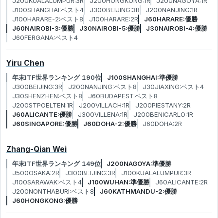
J200KUALALUMPUR:3R
J200HONGKONG:1R
J200NAGOYA:1R
J100SHANGHAI:ベスト4
J300BEIJING:3R
J200NANJING:1R
J100HARARE-2:ベスト8
J100HARARE:2R
J60HARARE:優勝
J60NAIROBI-3:優勝
J30NAIROBI-5:優勝
J30NAIROBI-4:優勝
J60FERGANA:ベスト4
Yiru Chen
年末ITF世界ランキング 190位
J100SHANGHAI:準優勝
J300BEIJING:3R
J200NANJING:ベスト8
J30JIAXING:ベスト4
J30SHENZHEN:ベスト8
J60BUDAPEST:ベスト8
J200STPOELTEN:1R
J200VILLACH:1R
J200PIESTANY:2R
J60ALICANTE:優勝
J300VILLENA:1R
J200BENICARLO:1R
J60SINGAPORE:優勝
J60DOHA-2:優勝
J60DOHA:2R
Zhang-Qian Wei
年末ITF世界ランキング 149位
J200NAGOYA:準優勝
J500OSAKA:2R
J300BEIJING:3R
J100KUALALUMPUR:3R
J100SARAWAK:ベスト4
J100WUHAN:準優勝
J60ALICANTE:2R
J200NONTHABURI:ベスト8
J60KATHMANDU-2:優勝
J60HONGKONG:優勝