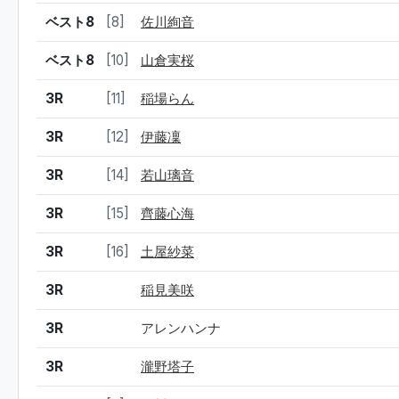
ベスト8
[8]
佐川絢音
ベスト8
[10]
山倉実桜
3R
[11]
稲場らん
3R
[12]
伊藤凜
3R
[14]
若山璃音
3R
[15]
齊藤心海
3R
[16]
土屋紗菜
3R
稲見美咲
3R
アレンハンナ
3R
瀧野塔子