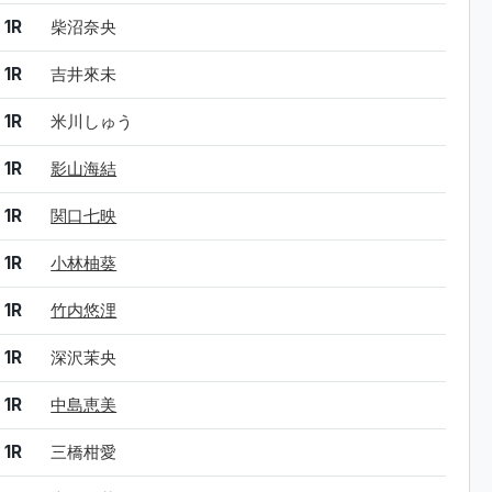
1R
柴沼奈央
1R
吉井來未
1R
米川しゅう
1R
影山海結
1R
関口七映
1R
小林柚葵
1R
竹内悠浬
1R
深沢茉央
1R
中島恵美
1R
三橋柑愛