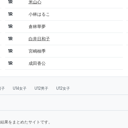
1R
米山心
1R
小林はるこ
1R
倉林華夢
1R
白井日和子
1R
宮嶋柚季
1R
成田香公
男子
U14女子
U12男子
U12女子
要大会の結果をまとめたサイトです。