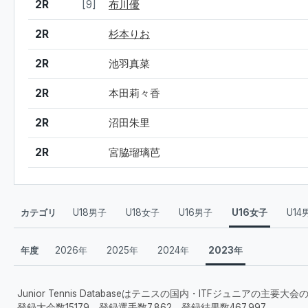
2R
[9]
布川優
2R
杉本りお
2R
池羽真菜
2R
本田莉々香
2R
沼田朱里
2R
宮脇瑠璃芭
カテゴリ
U18男子
U18女子
U16男子
U16女子
U14
年度
2026年
2025年
2024年
2023年
Junior Tennis Databaseはテニスの国内・ITFジュニアの主
登録大会数15179、登録選手数7,862、登録結果数467,997