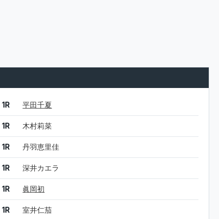
結果
シード
選手名
1R
平田千夏
1R
木村莉菜
1R
丹羽恵里佳
1R
深井カエラ
1R
眞岡初
1R
室井仁茄