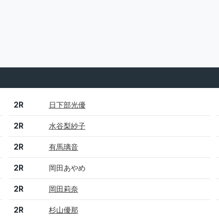
結果
シード
選手名
2R
日下部光優
2R
水谷梨紗子
2R
有馬璃音
2R
岡田あやめ
2R
岡田莉奈
2R
杉山優那