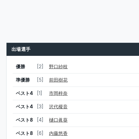
出場選手
結果
シード
選手名
優勝
[2]
野口紗枝
準優勝
[5]
前田樹花
ベスト4
[1]
市岡梓奈
ベスト4
[3]
沢代榎音
ベスト8
[4]
樋口眞葵
ベスト8
[6]
内藤悠香