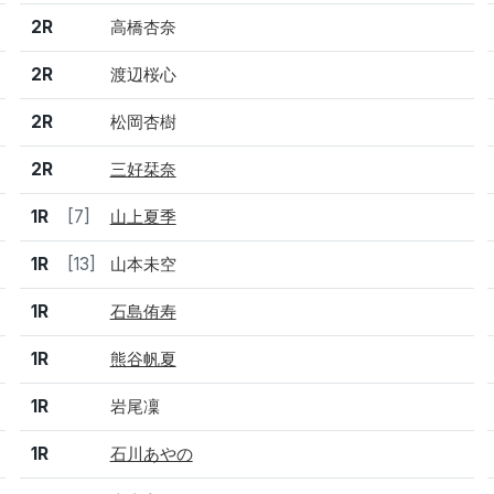
2R
高橋杏奈
2R
渡辺桜心
2R
松岡杏樹
2R
三好栞奈
1R
[7]
山上夏季
1R
[13]
山本未空
1R
石島侑寿
1R
熊谷帆夏
1R
岩尾凜
1R
石川あやの