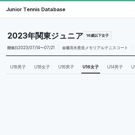
Junior Tennis Database
2023年関東ジュニア
16歳以下女子
2023/07/14〜07/21
清水善造メモリアルテニスコート
開催日
会場
U18男子
U18女子
U16男子
U16女子
U14男子
U