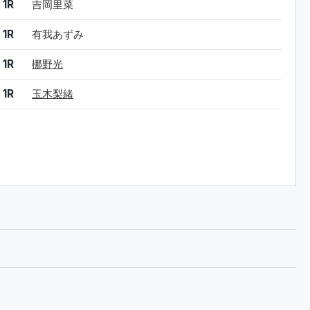
1R
吉岡里菜
1R
有我あずみ
1R
梛野光
1R
玉木梨緒