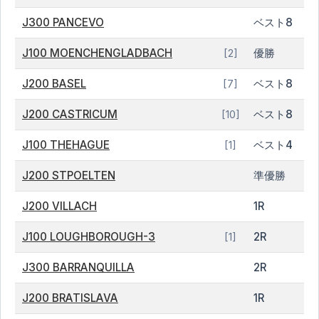
J300 PANCEVO
ベスト8
J100 MOENCHENGLADBACH
優勝
[2]
J200 BASEL
ベスト8
[7]
J200 CASTRICUM
ベスト8
[10]
J100 THEHAGUE
ベスト4
[1]
J200 STPOELTEN
準優勝
J200 VILLACH
1R
J100 LOUGHBOROUGH-3
2R
[1]
J300 BARRANQUILLA
2R
J200 BRATISLAVA
1R