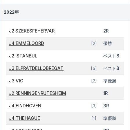
2022年
J2 SZEKESFEHERVAR
2R
J4 EMMELOORD
優勝
[2]
J2 ISTANBUL
ベスト8
J3 ELPRATDELLOBREGAT
ベスト8
[5]
J3 VIC
準優勝
[2]
J2 RENNINGENRUTESHEIM
1R
J4 EINDHOVEN
3R
[3]
J4 THEHAGUE
準優勝
[1]