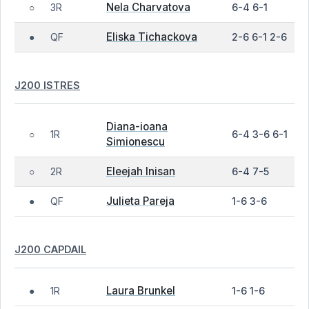
Nela Charvatova
3R
6-4 6-1
○
Eliska Tichackova
QF
2-6 6-1 2-6
●
J200 ISTRES
Diana-ioana
1R
6-4 3-6 6-1
○
Simionescu
Eleejah Inisan
2R
6-4 7-5
○
Julieta Pareja
QF
1-6 3-6
●
J200 CAPDAIL
Laura Brunkel
1R
1-6 1-6
●