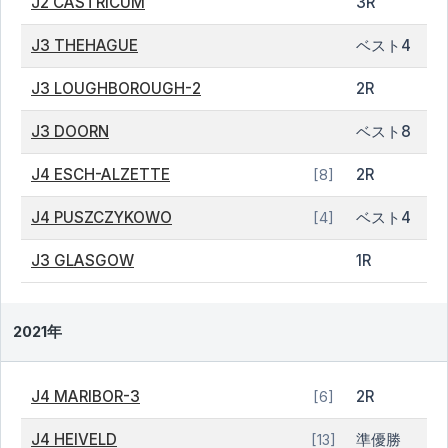
J2 CASTRICUM
3R
J3 THEHAGUE
ベスト4
J3 LOUGHBOROUGH-2
2R
J3 DOORN
ベスト8
J4 ESCH-ALZETTE
2R
[8]
J4 PUSZCZYKOWO
ベスト4
[4]
J3 GLASGOW
1R
2021年
J4 MARIBOR-3
2R
[6]
J4 HEIVELD
準優勝
[13]