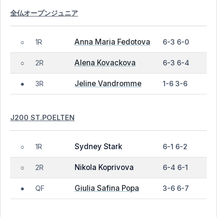
全仏オープンジュニア
Anna Maria Fedotova
1R
6-3 6-0
○
Alena Kovackova
2R
6-3 6-4
○
Jeline Vandromme
3R
1-6 3-6
●
J200 ST.POELTEN
Sydney Stark
1R
6-1 6-2
○
Nikola Koprivova
2R
6-4 6-1
○
Giulia Safina Popa
QF
3-6 6-7
●