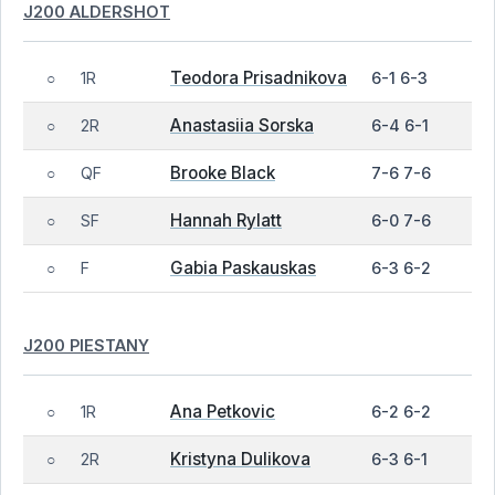
J200 ALDERSHOT
Teodora Prisadnikova
1R
6-1 6-3
○
Anastasiia Sorska
2R
6-4 6-1
○
Brooke Black
QF
7-6 7-6
○
Hannah Rylatt
SF
6-0 7-6
○
Gabia Paskauskas
F
6-3 6-2
○
J200 PIESTANY
Ana Petkovic
1R
6-2 6-2
○
Kristyna Dulikova
2R
6-3 6-1
○