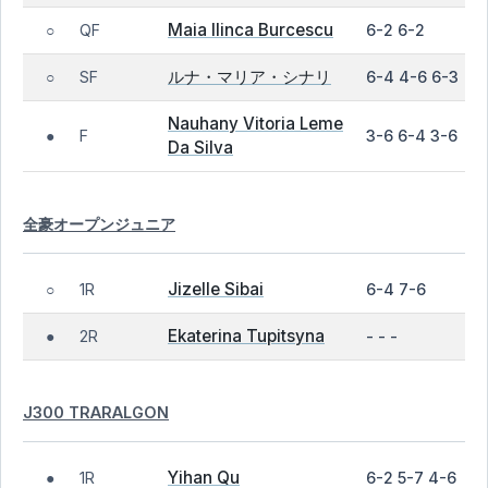
Maia Ilinca Burcescu
QF
6-2 6-2
○
ルナ・マリア・シナリ
SF
6-4 4-6 6-3
○
Nauhany Vitoria Leme
F
3-6 6-4 3-6
●
Da Silva
全豪オープンジュニア
Jizelle Sibai
1R
6-4 7-6
○
Ekaterina Tupitsyna
2R
- - -
●
J300 TRARALGON
Yihan Qu
1R
6-2 5-7 4-6
●