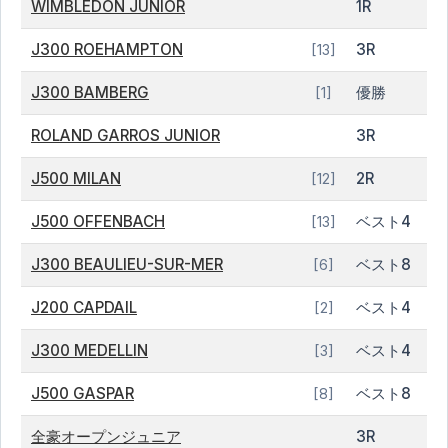
WIMBLEDON JUNIOR
1R
J300 ROEHAMPTON
3R
[13]
J300 BAMBERG
優勝
[1]
ROLAND GARROS JUNIOR
3R
J500 MILAN
2R
[12]
J500 OFFENBACH
ベスト4
[13]
J300 BEAULIEU-SUR-MER
ベスト8
[6]
J200 CAPDAIL
ベスト4
[2]
J300 MEDELLIN
ベスト4
[3]
J500 GASPAR
ベスト8
[8]
全豪オープンジュニア
3R