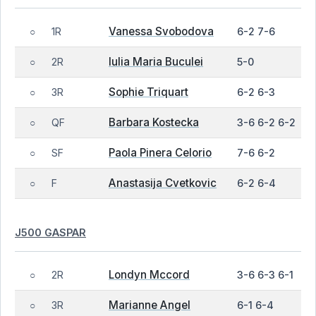
Vanessa Svobodova
1R
6-2 7-6
○
Iulia Maria Buculei
2R
5-0
○
Sophie Triquart
3R
6-2 6-3
○
Barbara Kostecka
QF
3-6 6-2 6-2
○
Paola Pinera Celorio
SF
7-6 6-2
○
Anastasija Cvetkovic
F
6-2 6-4
○
J500 GASPAR
Londyn Mccord
2R
3-6 6-3 6-1
○
Marianne Angel
3R
6-1 6-4
○