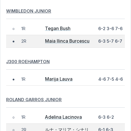
WIMBLEDON JUNIOR
Tegan Bush
1R
6-2 3-6 7-6
○
Maia Ilinca Burcescu
2R
6-3 5-7 6-7
●
J300 ROEHAMPTON
Marija Lauva
1R
4-6 7-5 4-6
●
ROLAND GARROS JUNIOR
Adelina Lacinova
1R
6-3 6-2
○
ルナ・マリア・シナリ
2R
6-1 6-3
○