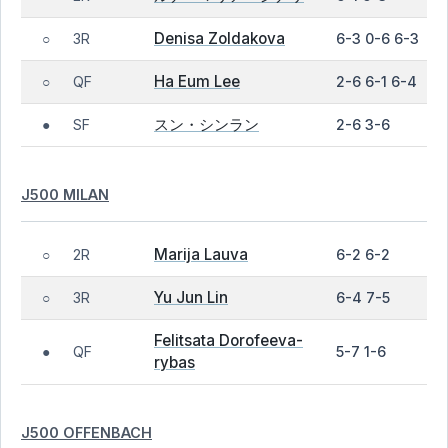
Denisa Zoldakova
3R
6-3 0-6 6-3
○
Ha Eum Lee
QF
2-6 6-1 6-4
○
スン・シンラン
SF
2-6 3-6
●
J500 MILAN
Marija Lauva
2R
6-2 6-2
○
Yu Jun Lin
3R
6-4 7-5
○
Felitsata Dorofeeva-
QF
5-7 1-6
●
rybas
J500 OFFENBACH