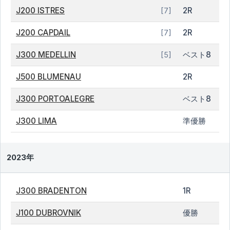
J200 ISTRES
2R
[7]
J200 CAPDAIL
2R
[7]
J300 MEDELLIN
ベスト8
[5]
J500 BLUMENAU
2R
J300 PORTOALEGRE
ベスト8
J300 LIMA
準優勝
2023年
J300 BRADENTON
1R
J100 DUBROVNIK
優勝