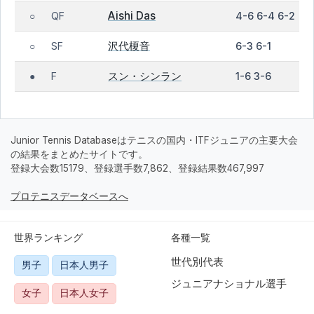
Aishi Das
QF
4-6 6-4 6-2
○
沢代榎音
SF
6-3 6-1
○
スン・シンラン
F
1-6 3-6
●
Junior Tennis Databaseはテニスの国内・ITFジュニアの主要大会
の結果をまとめたサイトです。
登録大会数15179、登録選手数7,862、登録結果数467,997
プロテニスデータベースへ
世界ランキング
各種一覧
世代別代表
男子
日本人男子
ジュニアナショナル選手
女子
日本人女子