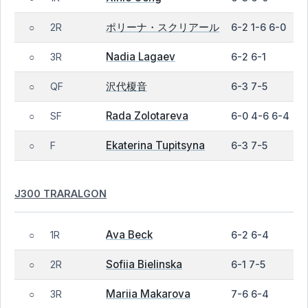
ポリーナ・スクリアール
2R
6-2 1-6 6-0
○
Nadia Lagaev
3R
6-2 6-1
○
沢代榎音
QF
6-3 7-5
○
Rada Zolotareva
SF
6-0 4-6 6-4
○
Ekaterina Tupitsyna
F
6-3 7-5
○
J300 TRARALGON
Ava Beck
1R
6-2 6-4
○
Sofiia Bielinska
2R
6-1 7-5
○
Mariia Makarova
3R
7-6 6-4
○