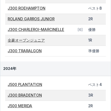
J300 ROEHAMPTON
ベスト8
ROLAND GARROS JUNIOR
2R
J300 CHARLEROI-MARCINELLE
優勝
[6]
全豪オープンジュニア
1R
J300 TRARALGON
準優勝
2024年
J500 PLANTATION
ベスト4
J300 BRADENTON
3R
J500 MERIDA
2R