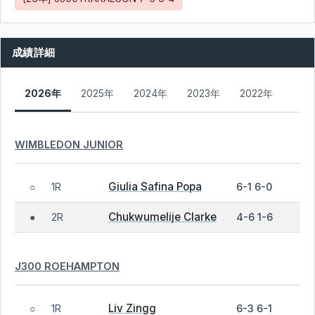
成績詳細
2026年
2025年
2024年
2023年
2022年
WIMBLEDON JUNIOR
Giulia Safina Popa
1R
6-1 6-0
○
Chukwumelije Clarke
2R
4-6 1-6
●
J300 ROEHAMPTON
Liv Zingg
1R
6-3 6-1
○