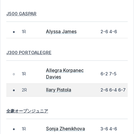
J500 GASPAR
Alyssa James
1R
2-6 4-6
●
J300 PORTOALEGRE
Allegra Korpanec
1R
6-2 7-5
○
Davies
Ilary Pistola
2R
2-6 6-4 6-7
●
全豪オープンジュニア
Sonja Zhenikhova
1R
3-6 4-6
●