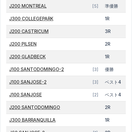
J200 MONTREAL
準優勝
[5]
J300 COLLEGEPARK
1R
J200 CASTRICUM
3R
J200 PILSEN
2R
J200 GLADBECK
1R
J100 SANTODOMINGO-2
優勝
[3]
J100 SANJOSE-2
ベスト4
[3]
J100 SANJOSE
ベスト4
[2]
J200 SANTODOMINGO
2R
J300 BARRANQUILLA
1R