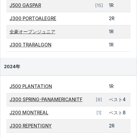
J500 GASPAR
1R
[15]
J300 PORTOALEGRE
2R
全豪オープンジュニア
1R
J300 TRARALGON
1R
2024年
J500 PLANTATION
1R
J300 SPRING-PANAMERICANITF
ベスト4
[8]
J200 MONTREAL
ベスト8
[1]
J300 REPENTIGNY
2R