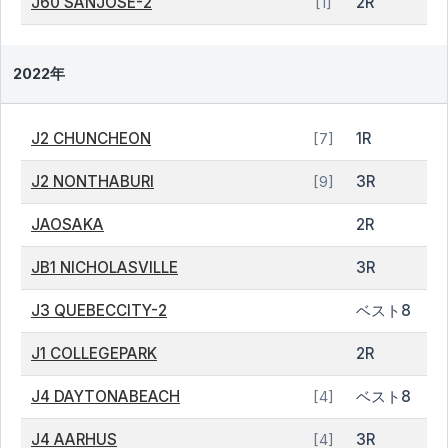
J60 SANJOSE-2
2R
[1]
2022年
J2 CHUNCHEON
1R
[7]
J2 NONTHABURI
3R
[9]
JAOSAKA
2R
JB1 NICHOLASVILLE
3R
J3 QUEBECCITY-2
ベスト8
J1 COLLEGEPARK
2R
J4 DAYTONABEACH
ベスト8
[4]
J4 AARHUS
3R
[4]