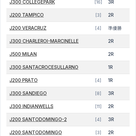
J300 COLLEGEPARK
3R
[16]
J200 TAMPICO
2R
[3]
J200 VERACRUZ
準優勝
[4]
J300 CHARLEROI-MARCINELLE
2R
J500 MILAN
2R
J300 SANTACROCESULLARNO
1R
J200 PRATO
1R
[4]
J300 SANDIEGO
3R
[8]
J300 INDIANWELLS
2R
[11]
J200 SANTODOMINGO-2
3R
[4]
J200 SANTODOMINGO
2R
[3]