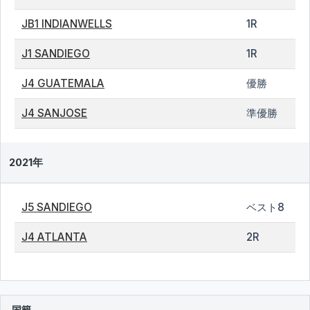
JB1 INDIANWELLS
1R
J1 SANDIEGO
1R
J4 GUATEMALA
優勝
J4 SANJOSE
準優勝
2021年
J5 SANDIEGO
ベスト8
J4 ATLANTA
2R
国籍