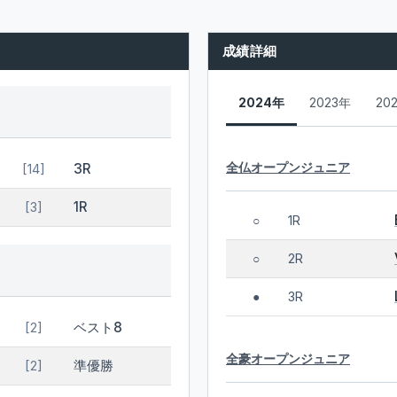
成績詳細
2024年
2023年
20
全仏オープンジュニア
3R
[14]
1R
[3]
1R
○
2R
○
3R
●
ベスト8
[2]
全豪オープンジュニア
準優勝
[2]