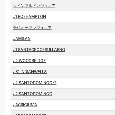
ウインブルドンジュニア
J1 ROEHAMPTON
全仏オープンジュニア
JAMILAN
J1 SANTACROCESULLARNO
J2 WOODBRIDGE
JB1 INDIANWELLS
J2 SANTODOMINGO-2
J2 SANTODOMINGO
JACRICIUMA