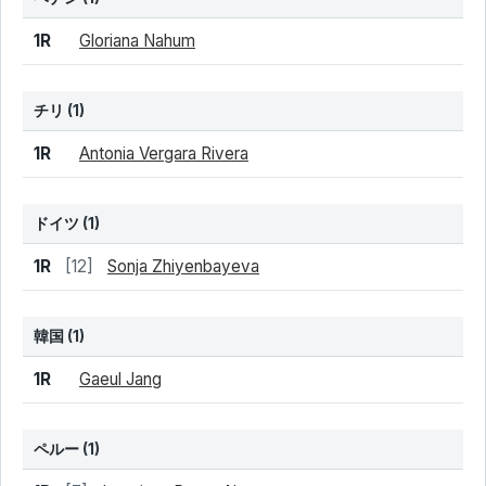
結果
シード
選手名
1R
Gloriana Nahum
チリ
(1)
結果
シード
選手名
1R
Antonia Vergara Rivera
ドイツ
(1)
結果
シード
選手名
1R
[12]
Sonja Zhiyenbayeva
韓国
(1)
結果
シード
選手名
1R
Gaeul Jang
ペルー
(1)