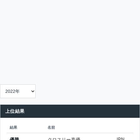
上位結果
シード
所属
結果
名前
優勝
クロスリー真優
JPN