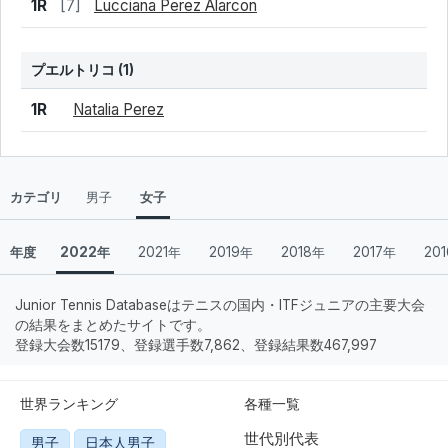
結果
シード
選手名
1R
[7]
Lucciana Perez Alarcon
プエルトリコ
(1)
結果
シード
選手名
1R
Natalia Perez
カテゴリ
男子
女子
年度
2022年
2021年
2019年
2018年
2017年
20
Junior Tennis Databaseはテニスの国内・ITFジュニアの主要大会
の結果をまとめたサイトです。
登録大会数15179、登録選手数7,862、登録結果数467,997
世界ランキング
各種一覧
世代別代表
男子
日本人男子