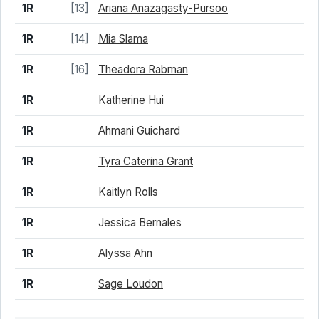
1R
[13]
Ariana Anazagasty-Pursoo
1R
[14]
Mia Slama
1R
[16]
Theadora Rabman
1R
Katherine Hui
1R
Ahmani Guichard
1R
Tyra Caterina Grant
1R
Kaitlyn Rolls
1R
Jessica Bernales
1R
Alyssa Ahn
1R
Sage Loudon