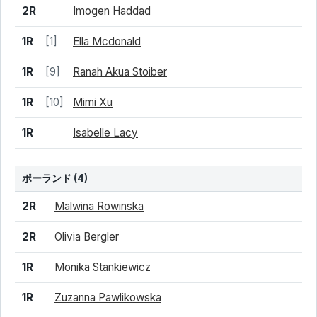
2R
Imogen Haddad
1R
[1]
Ella Mcdonald
1R
[9]
Ranah Akua Stoiber
1R
[10]
Mimi Xu
1R
Isabelle Lacy
ポーランド
(4)
結果
シード
選手名
2R
Malwina Rowinska
2R
Olivia Bergler
1R
Monika Stankiewicz
1R
Zuzanna Pawlikowska