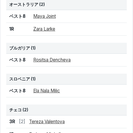
オーストラリア
(2)
結果
シード
選手名
ベスト8
Maya Joint
1R
Zara Larke
ブルガリア
(1)
結果
シード
選手名
ベスト8
Rositsa Dencheva
スロベニア
(1)
結果
シード
選手名
ベスト8
Ela Nala Milic
チェコ
(2)
結果
シード
選手名
3R
[2]
Tereza Valentova