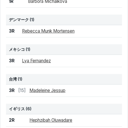
1R
Barbora Michalkova
デンマーク
(1)
結果
シード
選手名
3R
Rebecca Munk Mortensen
メキシコ
(1)
結果
シード
選手名
3R
Lya Fernandez
台湾
(1)
結果
シード
選手名
3R
[15]
Madeleine Jessup
イギリス
(6)
結果
シード
選手名
2R
Hephzibah Oluwadare