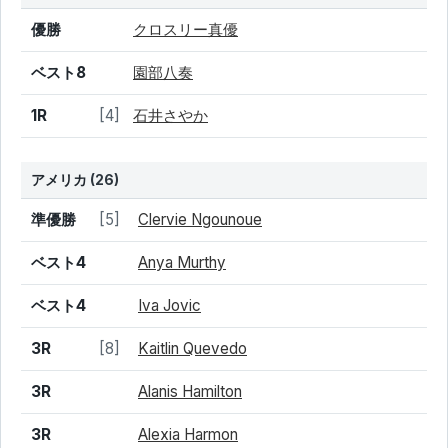
結果
シード
選手名
優勝
クロスリー真優
ベスト8
園部八奏
1R
[4]
石井さやか
アメリカ
(26)
結果
シード
選手名
準優勝
[5]
Clervie Ngounoue
ベスト4
Anya Murthy
ベスト4
Iva Jovic
3R
[8]
Kaitlin Quevedo
3R
Alanis Hamilton
3R
Alexia Harmon