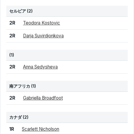
セルビア
(2)
結果
シード
選手名
2R
Teodora Kostovic
2R
Darja Suvirdjonkova
(1)
結果
シード
選手名
2R
Anna Sedysheva
南アフリカ
(1)
結果
シード
選手名
2R
Gabriella Broadfoot
カナダ
(2)
結果
シード
選手名
1R
Scarlett Nicholson