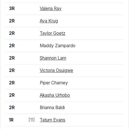
3R
Valeria Ray
2R
Ava Krug
2R
Taylor Goetz
2R
Maddy Zampardo
2R
Shannon Lam
2R
Victoria Osuigwe
2R
Piper Charney
2R
Akasha Urhobo
2R
Brianna Baldi
1R
[11]
Tatum Evans