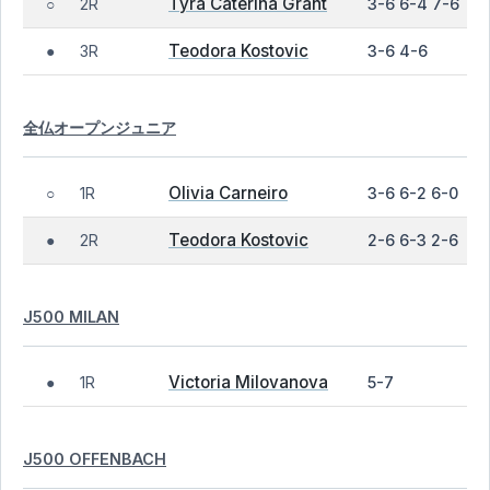
Tyra Caterina Grant
2R
3-6 6-4 7-6
○
Teodora Kostovic
3R
3-6 4-6
●
全仏オープンジュニア
Olivia Carneiro
1R
3-6 6-2 6-0
○
Teodora Kostovic
2R
2-6 6-3 2-6
●
J500 MILAN
Victoria Milovanova
1R
5-7
●
J500 OFFENBACH