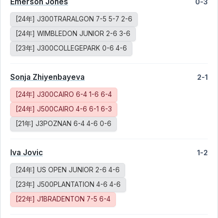
Emerson Jones
0-3
[24年] J300TRARALGON 7-5 5-7 2-6
[24年] WIMBLEDON JUNIOR 2-6 3-6
[23年] J300COLLEGEPARK 0-6 4-6
Sonja Zhiyenbayeva
2-1
[24年] J300CAIRO 6-4 1-6 6-4
[24年] J500CAIRO 4-6 6-1 6-3
[21年] J3POZNAN 6-4 4-6 0-6
Iva Jovic
1-2
[24年] US OPEN JUNIOR 2-6 4-6
[23年] J500PLANTATION 4-6 4-6
[22年] J1BRADENTON 7-5 6-4