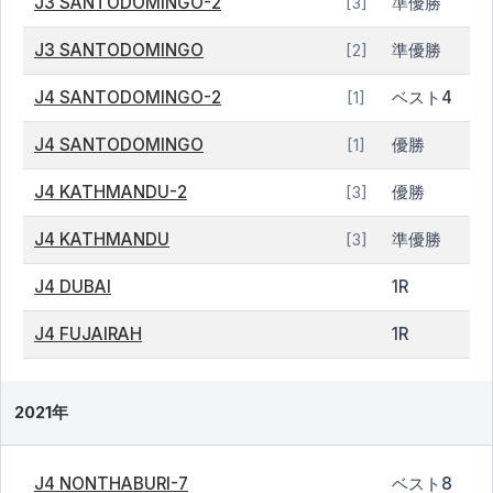
J3 SANTODOMINGO-2
準優勝
[3]
J3 SANTODOMINGO
準優勝
[2]
J4 SANTODOMINGO-2
ベスト4
[1]
J4 SANTODOMINGO
優勝
[1]
J4 KATHMANDU-2
優勝
[3]
J4 KATHMANDU
準優勝
[3]
J4 DUBAI
1R
J4 FUJAIRAH
1R
2021年
J4 NONTHABURI-7
ベスト8