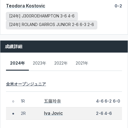
Teodora Kostovic
0-2
[24年] J300ROEHAMPTON 3-6 4-6
[24年] ROLAND GARROS JUNIOR 2-6 6-3 2-6
成績詳細
2024年
2023年
2022年
2021年
全米オープンジュニア
五藤玲奈
1R
4-6 6-2 6-0
○
Iva Jovic
2R
2-6 4-6
●