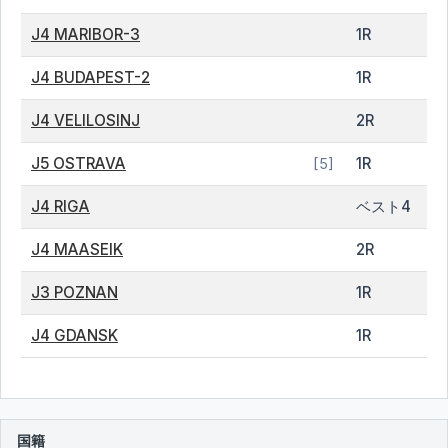
J4 MARIBOR-3
1R
J4 BUDAPEST-2
1R
J4 VELILOSINJ
2R
J5 OSTRAVA
1R
[5]
J4 RIGA
ベスト4
J4 MAASEIK
2R
J3 POZNAN
1R
J4 GDANSK
1R
国籍