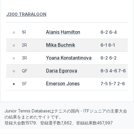
J300 TRARALGON
Alanis Hamilton
1R
6-2 6-4
○
Mika Buchnik
2R
6-1 6-1
○
Yoana Konstantinova
3R
6-2 6-2
○
Daria Egorova
QF
6-3 4-6 7-6
○
Emerson Jones
SF
7-5 5-7 2-6
●
Junior Tennis Databaseはテニスの国内・ITFジュニアの主要大会
の結果をまとめたサイトです。
登録大会数15179、登録選手数7,862、登録結果数467,997