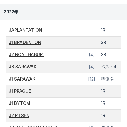
2022年
JAPLANTATION
1R
J1 BRADENTON
2R
J2 NONTHABURI
2R
[4]
J3 SARAWAK
ベスト4
[4]
J1 SARAWAK
準優勝
[12]
J1 PRAGUE
1R
J1 BYTOM
1R
J2 PILSEN
1R