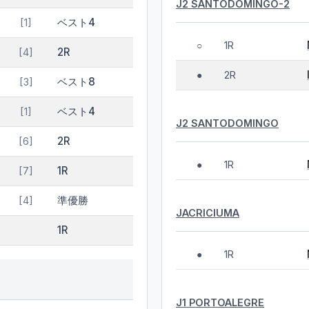
J2 SANTODOMINGO-2
ベスト4
[1]
1R
○
2R
[4]
2R
●
ベスト8
[3]
ベスト4
[1]
J2 SANTODOMINGO
2R
[6]
1R
●
1R
[7]
準優勝
[4]
JACRICIUMA
1R
1R
●
J1 PORTOALEGRE