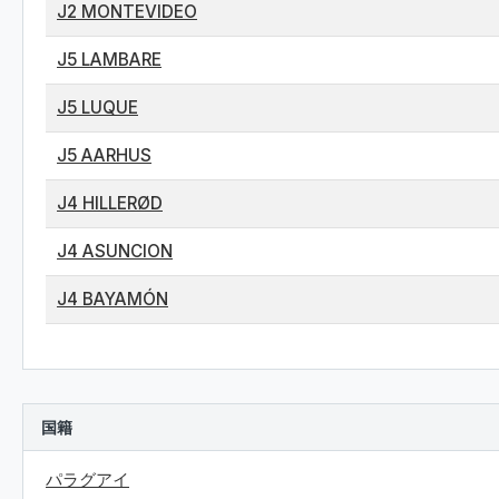
J2 MONTEVIDEO
J5 LAMBARE
J5 LUQUE
J5 AARHUS
J4 HILLERØD
J4 ASUNCION
J4 BAYAMÓN
国籍
パラグアイ