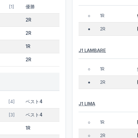
優勝
[1]
1R
○
2R
2R
●
2R
1R
J1 LAMBARE
2R
1R
○
2R
●
ベスト4
[4]
J1 LIMA
ベスト4
[3]
1R
○
1R
2R
○