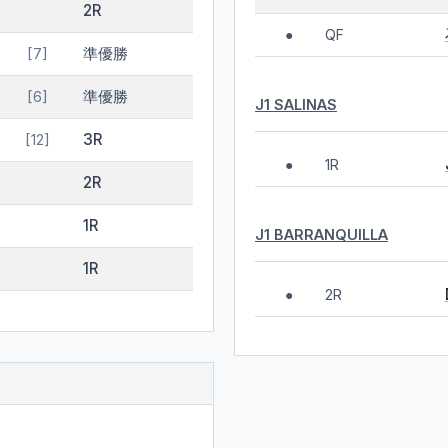
2R
QF
●
準優勝
[7]
準優勝
[6]
J1 SALINAS
3R
[12]
1R
●
2R
1R
J1 BARRANQUILLA
1R
2R
●