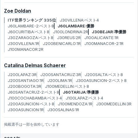
Zoe Doldan
ITF世界ランキング 335位
J30VILLENA:ベスト4
J60LAMBARE-2:ベスト8
J60LAMBARE:優勝
J60CURITIBA:ベスト8
J100LONDRINA:2R
J30BEJAR:準優勝
J30ZARAGOZA:ベスト8
J30REUS:2R
J100ALICANTE:1R
J300VILLENA:1R
J200BENICARLO:1R
J100MANACOR-2:1R
J100MANACOR:2R
Catalina Delmas Schaerer
J200LAPAZ:3R
J200SANTACRUZ:3R
J200SALTA:ベスト8
J200SANTIAGO:1R
J200LIMA:1R
J300ASUNCION-2:ベスト8
J200BOGOTA:3R
J100MEDELLIN:ベスト8
J60SANTACRUZ-2:ベスト8
J60TARIJA:準優勝
J100COCHABAMBA:ベスト4
J100LAPAZ:ベスト4
J200ASUNCION:ベスト8
J100MENDOZA:1R
J300MEDELLIN:3R
J300ASUNCION:1R
J300SALINAS:1R
掲載選手は一部を抜粋しています