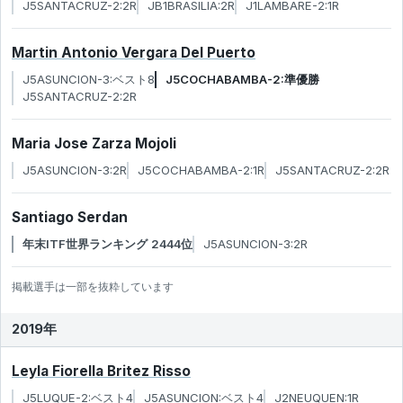
J5SANTACRUZ-2:2R
JB1BRASILIA:2R
J1LAMBARE-2:1R
Martin Antonio Vergara Del Puerto
J5ASUNCION-3:ベスト8
J5COCHABAMBA-2:準優勝
J5SANTACRUZ-2:2R
Maria Jose Zarza Mojoli
J5ASUNCION-3:2R
J5COCHABAMBA-2:1R
J5SANTACRUZ-2:2R
Santiago Serdan
年末ITF世界ランキング 2444位
J5ASUNCION-3:2R
掲載選手は一部を抜粋しています
2019年
Leyla Fiorella Britez Risso
J5LUQUE-2:ベスト4
J5ASUNCION:ベスト4
J2NEUQUEN:1R