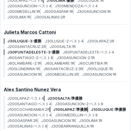
J100LAPAZ:ベスト4
J100LIMA:優勝
J100LUQUE:1R
J200ASUNCION:ベスト4
J100MENDOZA:ベスト4
J300MEDELLIN:1R
J500GASPAR:1R
J300ASUNCION:1R
J300LIMA:1R
J300SALINAS:2R
Julieta Marcos Cattoni
J30LUQUE-3:優勝
J30LUQUE-2:ベスト4
J200LAPAZ:2R
J200SANTACRUZ:2R
J200SALTA:1R
J30PUNTADELESTE-3:優勝
J60PUNTADELESTE:ベスト4
J60SANTIAGO-2:ベスト8
J300ASUNCION-2:1R
J60LAMBARE-2:1R
J60LAMBARE:1R
J60CURITIBA:1R
J100LONDRINA:1R
J60SANTACRUZ-2:3R
J100LUQUE:1R
J200ASUNCION:1R
J300MEDELLIN:2R
J300ASUNCION:1R
Alex Santino Nunez Vera
J200LAPAZ:ベスト4
J200SALTA:準優勝
J200SANTIAGO:ベスト4
J300ASUNCION-2:ベスト8
J100COCHABAMBA:2R
J100LAPAZ:準優勝
J100LUQUE:準優勝
J200ASUNCION:ベスト4
J300MEDELLIN:ベスト8
J500GASPAR:2R
J300ASUNCION:1R
J300LIMA:1R
J300SALINAS:ベスト8
J300BARRANQUILLA:1R