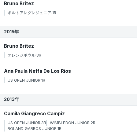
Bruno Britez
ポルトアレグレジュニア:1R
2015年
Bruno Britez
オレンジボウル:3R
Ana Paula Neffa De Los Rios
US OPEN JUNIOR:1R
2013年
Camila Giangreco Campiz
US OPEN JUNIOR:3R
WIMBLEDON JUNIOR:2R
ROLAND GARROS JUNIOR:1R