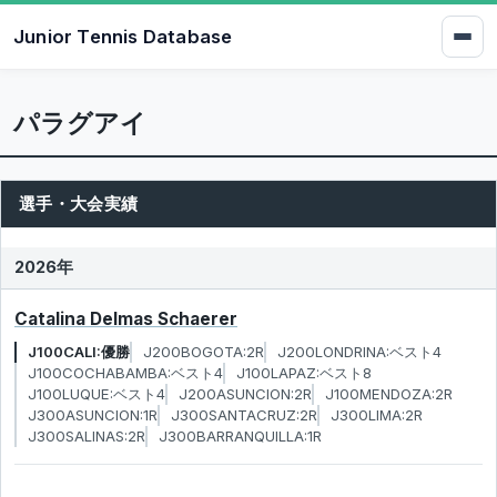
Junior Tennis Database
パラグアイ
選手・大会実績
2026年
Catalina Delmas Schaerer
J100CALI:優勝
J200BOGOTA:2R
J200LONDRINA:ベスト4
J100COCHABAMBA:ベスト4
J100LAPAZ:ベスト8
J100LUQUE:ベスト4
J200ASUNCION:2R
J100MENDOZA:2R
J300ASUNCION:1R
J300SANTACRUZ:2R
J300LIMA:2R
J300SALINAS:2R
J300BARRANQUILLA:1R