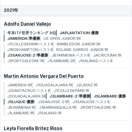
2021年
Adolfo Daniel Vallejo
年末ITF世界ランキング 8位
JAPLANTATION:優勝
JAMERIDA:準優勝
US OPEN JUNIOR:3R
J1COLLEGEPARK:ベスト8
WIMBLEDON JUNIOR:3R
J1ROEHAMPTON:ベスト8
ROLAND GARROS JUNIOR:1R
J3SANJOSE-2:準優勝
JB1ARMENIA:ベスト8
JACRICIUMA:1R
J1PORTOALEGRE:1R
J1LAMBARE:2R
J1SALINAS:ベスト8
Martin Antonio Vergara Del Puerto
JAMERIDA:3R
J1GUADALAJARA:1R
J2LAPAZ:1R
J2SANTACRUZ:ベスト8
J1COLLEGEPARK:1R
J2GUADALAJARA:3R
J3LAMBARE-2:準優勝
J5LAMBARE:優勝
J5LUQUE:優勝
J3SANJOSE-2:1R
J3SANJOSE:ベスト8
JB1ARMENIA:1R
J1BARRANQUILLA:1R
J1PORTOALEGRE:1R
J1LAMBARE:1R
J1SALINAS:1R
Leyla Fiorella Britez Risso