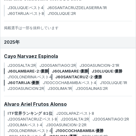
J30LUQUE:ベスト4
J60SANTACRUZDELASIERRA:1R
J60TARIJA:ベスト8
J100LUQUE:2R
掲載選手は一部を抜粋しています
2025年
Cayo Narvaez Espinola
J200SALTA:2R
J200SANTIAGO:2R
J300ASUNCION-2:1R
J60LAMBARE-2:優勝
J60LAMBARE:優勝
J30LUQUE:優勝
J100LONDRINA:ベスト4
J60SANTACRUZ-2:優勝
J60TARIJA:優勝
J100COCHABAMBA:ベスト4
J100LUQUE:1R
J200ASUNCION:2R
J300LIMA:1R
J300SALINAS:2R
Alvaro Ariel Frutos Alonso
ITF世界ランキング 81位
J200LAPAZ:ベスト8
J200SANTACRUZ:ベスト8
J200SALTA:2R
J200SANTIAGO:2R
J200LIMA:ベスト4
J300ASUNCION-2:2R
J100LONDRINA:ベスト4
J100COCHABAMBA:優勝