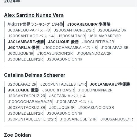
2024年
Alex Santino Nunez Vera
年末ITF世界ランキング 194位
J100AREQUIPA:準優勝
J60AREQUIPA:ベスト8
J200SANTACRUZ:2R
J200LAPAZ:3R
J200SANTIAGO:ベスト4
J200SALTA:1R
J60LAMBARE:2R
J30LAMBARE:優勝
J30LUQUE:優勝
J60CURITIBA:2R
J60TARIJA:優勝
J100COCHABAMBA:ベスト8
J100LAPAZ:3R
J60LUQUE:1R
J100ASUNCION:2R
J100MENDOZA:2R
J300MEDELLIN:2R
J300ASUNCION:1R
Catalina Delmas Schaerer
J200LAPAZ:2R
J200PUNTADELESTE:1R
J60LAMBARE:準優勝
J30LUQUE:優勝
J60CURITIBA:2R
J100LONDRINA:2R
J30SANTACRUZ:2R
J60TARIJA:ベスト4
J100COCHABAMBA:2R
J100LAPAZ:ベスト4
J60SANTACRUZ:3R
J60LUQUE:1R
J100ASUNCION:3R
J300MEDELLIN:2R
J300ASUNCION:1R
J30PUNTADELESTE-2:2R
J100SANJOSE-2:1R
J100SANJOSE:1R
Zoe Doldan