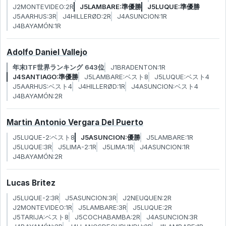
J2MONTEVIDEO:2R
J5LAMBARE:準優勝
J5LUQUE:準優勝
J5AARHUS:3R
J4HILLERØD:2R
J4ASUNCION:1R
J4BAYAMÓN:1R
Adolfo Daniel Vallejo
年末ITF世界ランキング 643位
J1BRADENTON:1R
J4SANTIAGO:準優勝
J5LAMBARE:ベスト8
J5LUQUE:ベスト4
J5AARHUS:ベスト4
J4HILLERØD:1R
J4ASUNCION:ベスト4
J4BAYAMÓN:2R
Martin Antonio Vergara Del Puerto
J5LUQUE-2:ベスト8
J5ASUNCION:優勝
J5LAMBARE:1R
J5LUQUE:3R
J5LIMA-2:1R
J5LIMA:1R
J4ASUNCION:1R
J4BAYAMÓN:2R
Lucas Britez
J5LUQUE-2:3R
J5ASUNCION:3R
J2NEUQUEN:2R
J2MONTEVIDEO:1R
J5LAMBARE:3R
J5LUQUE:2R
J5TARIJA:ベスト8
J5COCHABAMBA:2R
J4ASUNCION:3R