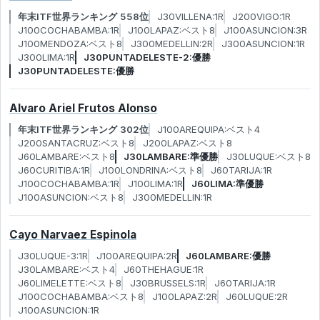
年末ITF世界ランキング 558位
J30VILLENA:1R
J200VIGO:1R
J100COCHABAMBA:1R
J100LAPAZ:ベスト8
J100ASUNCION:3R
J100MENDOZA:ベスト8
J300MEDELLIN:2R
J300ASUNCION:1R
J300LIMA:1R
J30PUNTADELESTE-2:優勝
J30PUNTADELESTE:優勝
Alvaro Ariel Frutos Alonso
年末ITF世界ランキング 302位
J100AREQUIPA:ベスト4
J200SANTACRUZ:ベスト8
J200LAPAZ:ベスト8
J60LAMBARE:ベスト8
J30LAMBARE:準優勝
J30LUQUE:ベスト8
J60CURITIBA:1R
J100LONDRINA:ベスト8
J60TARIJA:1R
J100COCHABAMBA:1R
J100LIMA:1R
J60LIMA:準優勝
J100ASUNCION:ベスト8
J300MEDELLIN:1R
Cayo Narvaez Espinola
J30LUQUE-3:1R
J100AREQUIPA:2R
J60LAMBARE:優勝
J30LAMBARE:ベスト4
J60THEHAGUE:1R
J60LIMELETTE:ベスト8
J30BRUSSELS:1R
J60TARIJA:1R
J100COCHABAMBA:ベスト8
J100LAPAZ:2R
J60LUQUE:2R
J100ASUNCION:1R