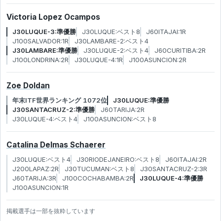
Victoria Lopez Ocampos
J30LUQUE-3:準優勝
J30LUQUE:ベスト8
J60ITAJAI:1R
J100SALVADOR:1R
J30LAMBARE-2:ベスト4
J30LAMBARE:準優勝
J30LUQUE-2:ベスト4
J60CURITIBA:2R
J100LONDRINA:2R
J30LUQUE-4:1R
J100ASUNCION:2R
Zoe Doldan
年末ITF世界ランキング 1072位
J30LUQUE:準優勝
J30SANTACRUZ-2:準優勝
J60TARIJA:2R
J30LUQUE-4:ベスト4
J100ASUNCION:ベスト8
Catalina Delmas Schaerer
J30LUQUE:ベスト4
J30RIODEJANEIRO:ベスト8
J60ITAJAI:2R
J200LAPAZ:2R
J30TUCUMAN:ベスト8
J30SANTACRUZ-2:3R
J60TARIJA:3R
J100COCHABAMBA:2R
J30LUQUE-4:準優勝
J100ASUNCION:1R
掲載選手は一部を抜粋しています