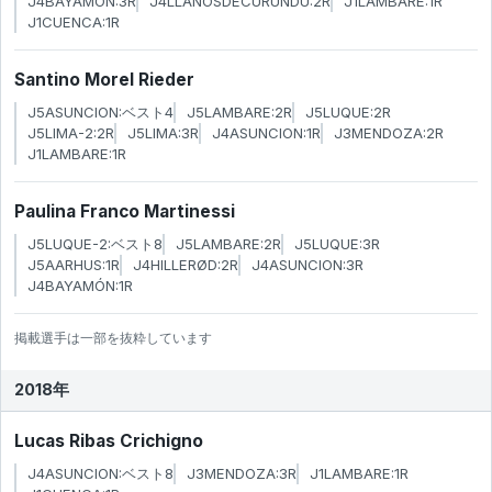
J4BAYAMÓN:3R
J4LLANOSDECURUNDU:2R
J1LAMBARE:1R
J1CUENCA:1R
Santino Morel Rieder
J5ASUNCION:ベスト4
J5LAMBARE:2R
J5LUQUE:2R
J5LIMA-2:2R
J5LIMA:3R
J4ASUNCION:1R
J3MENDOZA:2R
J1LAMBARE:1R
Paulina Franco Martinessi
J5LUQUE-2:ベスト8
J5LAMBARE:2R
J5LUQUE:3R
J5AARHUS:1R
J4HILLERØD:2R
J4ASUNCION:3R
J4BAYAMÓN:1R
掲載選手は一部を抜粋しています
2018年
Lucas Ribas Crichigno
J4ASUNCION:ベスト8
J3MENDOZA:3R
J1LAMBARE:1R