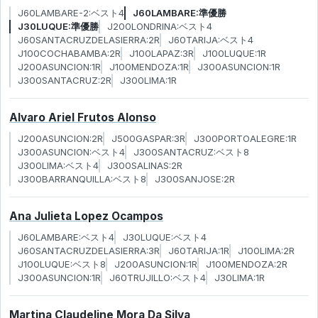
J60LAMBARE-2:ベスト4
J60LAMBARE:準優勝
J30LUQUE:準優勝
J200LONDRINA:ベスト4
J60SANTACRUZDELASIERRA:2R
J60TARIJA:ベスト4
J100COCHABAMBA:2R
J100LAPAZ:3R
J100LUQUE:1R
J200ASUNCION:1R
J100MENDOZA:1R
J300ASUNCION:1R
J300SANTACRUZ:2R
J300LIMA:1R
Alvaro Ariel Frutos Alonso
J200ASUNCION:2R
J500GASPAR:3R
J300PORTOALEGRE:1R
J300ASUNCION:ベスト4
J300SANTACRUZ:ベスト8
J300LIMA:ベスト4
J300SALINAS:2R
J300BARRANQUILLA:ベスト8
J300SANJOSE:2R
Ana Julieta Lopez Ocampos
J60LAMBARE:ベスト4
J30LUQUE:ベスト4
J60SANTACRUZDELASIERRA:3R
J60TARIJA:1R
J100LIMA:2R
J100LUQUE:ベスト8
J200ASUNCION:1R
J100MENDOZA:2R
J300ASUNCION:1R
J60TRUJILLO:ベスト4
J30LIMA:1R
Martina Claudeline Mora Da Silva