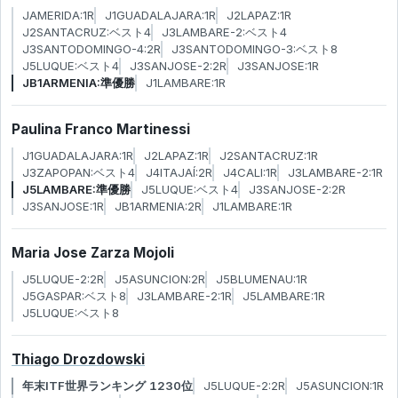
JAMERIDA:1R
J1GUADALAJARA:1R
J2LAPAZ:1R
J2SANTACRUZ:ベスト4
J3LAMBARE-2:ベスト4
J3SANTODOMINGO-4:2R
J3SANTODOMINGO-3:ベスト8
J5LUQUE:ベスト4
J3SANJOSE-2:2R
J3SANJOSE:1R
JB1ARMENIA:準優勝
J1LAMBARE:1R
Paulina Franco Martinessi
J1GUADALAJARA:1R
J2LAPAZ:1R
J2SANTACRUZ:1R
J3ZAPOPAN:ベスト4
J4ITAJAÍ:2R
J4CALI:1R
J3LAMBARE-2:1R
J5LAMBARE:準優勝
J5LUQUE:ベスト4
J3SANJOSE-2:2R
J3SANJOSE:1R
JB1ARMENIA:2R
J1LAMBARE:1R
Maria Jose Zarza Mojoli
J5LUQUE-2:2R
J5ASUNCION:2R
J5BLUMENAU:1R
J5GASPAR:ベスト8
J3LAMBARE-2:1R
J5LAMBARE:1R
J5LUQUE:ベスト8
Thiago Drozdowski
年末ITF世界ランキング 1230位
J5LUQUE-2:2R
J5ASUNCION:1R