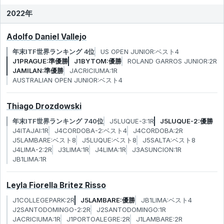
2022年
Adolfo Daniel Vallejo
年末ITF世界ランキング 4位
US OPEN JUNIOR:ベスト4
J1PRAGUE:準優勝
J1BYTOM:優勝
ROLAND GARROS JUNIOR:2R
JAMILAN:準優勝
JACRICIUMA:1R
AUSTRALIAN OPEN JUNIOR:ベスト4
Thiago Drozdowski
年末ITF世界ランキング 740位
J5LUQUE-3:1R
J5LUQUE-2:優勝
J4ITAJAI:1R
J4CORDOBA-2:ベスト4
J4CORDOBA:2R
J5LAMBARE:ベスト8
J5LUQUE:ベスト8
J5SALTA:ベスト8
J4LIMA-2:2R
J3LIMA:1R
J4LIMA:1R
J3ASUNCION:1R
JB1LIMA:1R
Leyla Fiorella Britez Risso
J1COLLEGEPARK:2R
J5LAMBARE:優勝
JB1LIMA:ベスト4
J2SANTODOMINGO-2:2R
J2SANTODOMINGO:1R
JACRICIUMA:1R
J1PORTOALEGRE:2R
J1LAMBARE:2R