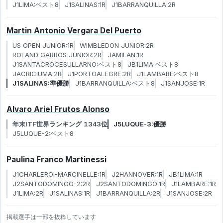
J1LIMA:ベスト8
J1SALINAS:1R
J1BARRANQUILLA:2R
Martin Antonio Vergara Del Puerto
US OPEN JUNIOR:1R
WIMBLEDON JUNIOR:2R
ROLAND GARROS JUNIOR:2R
JAMILAN:1R
J1SANTACROCESULLARNO:ベスト8
JB1LIMA:ベスト8
JACRICIUMA:2R
J1PORTOALEGRE:2R
J1LAMBARE:ベスト8
J1SALINAS:準優勝
J1BARRANQUILLA:ベスト8
J1SANJOSE:1R
Alvaro Ariel Frutos Alonso
年末ITF世界ランキング 1343位
J5LUQUE-3:優勝
J5LUQUE-2:ベスト8
Paulina Franco Martinessi
J1CHARLEROI-MARCINELLE:1R
J2HANNOVER:1R
JB1LIMA:1R
J2SANTODOMINGO-2:2R
J2SANTODOMINGO:1R
J1LAMBARE:1R
J1LIMA:2R
J1SALINAS:1R
J1BARRANQUILLA:2R
J1SANJOSE:2R
掲載選手は一部を抜粋しています