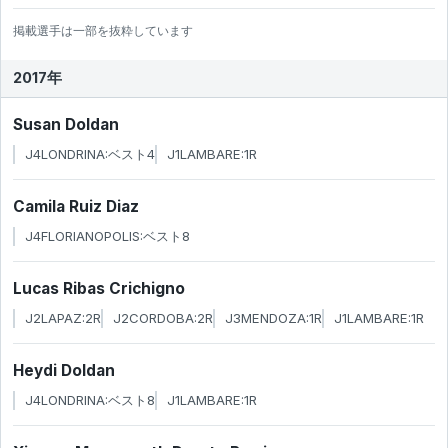
掲載選手は一部を抜粋しています
2017年
Susan Doldan
J4LONDRINA:ベスト4
J1LAMBARE:1R
Camila Ruiz Diaz
J4FLORIANOPOLIS:ベスト8
Lucas Ribas Crichigno
J2LAPAZ:2R
J2CORDOBA:2R
J3MENDOZA:1R
J1LAMBARE:1R
Heydi Doldan
J4LONDRINA:ベスト8
J1LAMBARE:1R