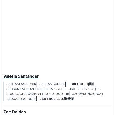
Valeria Santander
J60LAMBARE-2:1R
J60LAMBARE:1R
J30LUQUE:優勝
J60SANTACRUZDELASIERRA:ベスト8
J60TARIJA:ベスト8
J100COCHABAMBA:1R
J100LUQUE:1R
J200ASUNCION:2R
J300ASUNCION:1R
J60TRUJILLO:準優勝
Zoe Doldan