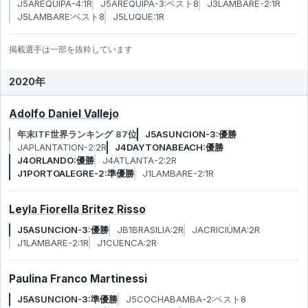
J5AREQUIPA-4:1R
J5AREQUIPA-3:ベスト8
J3LAMBARE-2:1R
J5LAMBARE:ベスト8
J5LUQUE:1R
掲載選手は一部を抜粋しています
2020年
Adolfo Daniel Vallejo
年末ITF世界ランキング 87位
J5ASUNCION-3:優勝
JAPLANTATION-2:2R
J4DAYTONABEACH:優勝
J4ORLANDO:優勝
J4ATLANTA-2:2R
J1PORTOALEGRE-2:準優勝
J1LAMBARE-2:1R
Leyla Fiorella Britez Risso
J5ASUNCION-3:優勝
JB1BRASILIA:2R
JACRICIÚMA:2R
J1LAMBARE-2:1R
J1CUENCA:2R
Paulina Franco Martinessi
J5ASUNCION-3:準優勝
J5COCHABAMBA-2:ベスト8