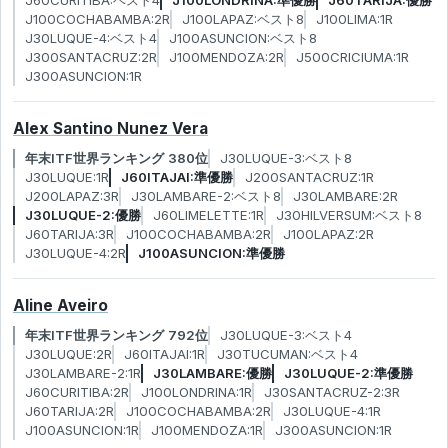
J60CURITIBA:ベスト4
J100LONDRINA:準優勝
J60TARIJA:優勝
J100COCHABAMBA:2R
J100LAPAZ:ベスト8
J100LIMA:1R
J30LUQUE-4:ベスト4
J100ASUNCION:ベスト8
J300SANTACRUZ:2R
J100MENDOZA:2R
J500CRICIUMA:1R
J300ASUNCION:1R
Alex Santino Nunez Vera
年末ITF世界ランキング 380位
J30LUQUE-3:ベスト8
J30LUQUE:1R
J60ITAJAI:準優勝
J200SANTACRUZ:1R
J200LAPAZ:3R
J30LAMBARE-2:ベスト8
J30LAMBARE:2R
J30LUQUE-2:優勝
J60LIMELETTE:1R
J30HILVERSUM:ベスト8
J60TARIJA:3R
J100COCHABAMBA:2R
J100LAPAZ:2R
J30LUQUE-4:2R
J100ASUNCION:準優勝
Aline Aveiro
年末ITF世界ランキング 792位
J30LUQUE-3:ベスト4
J30LUQUE:2R
J60ITAJAI:1R
J30TUCUMAN:ベスト4
J30LAMBARE-2:1R
J30LAMBARE:優勝
J30LUQUE-2:準優勝
J60CURITIBA:2R
J100LONDRINA:1R
J30SANTACRUZ-2:3R
J60TARIJA:2R
J100COCHABAMBA:2R
J30LUQUE-4:1R
J100ASUNCION:1R
J100MENDOZA:1R
J300ASUNCION:1R