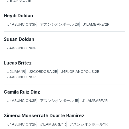
J1CUENCA:1R
Heydi Doldan
J4ASUNCION:3R
アスンシオンボール:2R
J1LAMBARE:2R
Susan Doldan
J4ASUNCION:3R
Lucas Britez
J2LIMA:1R
J2CORDOBA:2R
J4FLORIANOPOLIS:2R
J4ASUNCION:1R
Camila Ruiz Diaz
J4ASUNCION:3R
アスンシオンボール:1R
J1LAMBARE:1R
Ximena Monserrath Duarte Ramirez
J4ASUNCION:2R
J1LAMBARE:1R
アスンシオンボール:1R