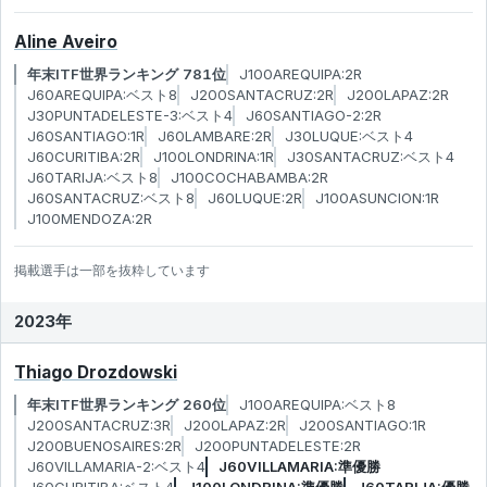
Aline Aveiro
年末ITF世界ランキング 781位
J100AREQUIPA:2R
J60AREQUIPA:ベスト8
J200SANTACRUZ:2R
J200LAPAZ:2R
J30PUNTADELESTE-3:ベスト4
J60SANTIAGO-2:2R
J60SANTIAGO:1R
J60LAMBARE:2R
J30LUQUE:ベスト4
J60CURITIBA:2R
J100LONDRINA:1R
J30SANTACRUZ:ベスト4
J60TARIJA:ベスト8
J100COCHABAMBA:2R
J60SANTACRUZ:ベスト8
J60LUQUE:2R
J100ASUNCION:1R
J100MENDOZA:2R
掲載選手は一部を抜粋しています
2023年
Thiago Drozdowski
年末ITF世界ランキング 260位
J100AREQUIPA:ベスト8
J200SANTACRUZ:3R
J200LAPAZ:2R
J200SANTIAGO:1R
J200BUENOSAIRES:2R
J200PUNTADELESTE:2R
J60VILLAMARIA-2:ベスト4
J60VILLAMARIA:準優勝