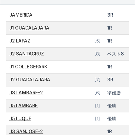
JAMERIDA
3R
J1 GUADALAJARA
1R
J2 LAPAZ
1R
[5]
J2 SANTACRUZ
ベスト8
[8]
J1 COLLEGEPARK
1R
J2 GUADALAJARA
3R
[7]
J3 LAMBARE-2
準優勝
[6]
J5 LAMBARE
優勝
[1]
J5 LUQUE
優勝
[1]
J3 SANJOSE-2
1R