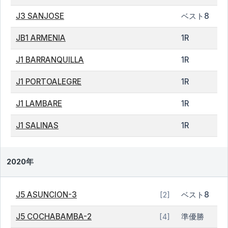
J3 SANJOSE
ベスト8
JB1 ARMENIA
1R
J1 BARRANQUILLA
1R
J1 PORTOALEGRE
1R
J1 LAMBARE
1R
J1 SALINAS
1R
2020年
J5 ASUNCION-3
ベスト8
[2]
J5 COCHABAMBA-2
準優勝
[4]