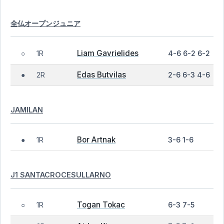
全仏オープンジュニア
Liam Gavrielides
1R
4-6 6-2 6-2
○
Edas Butvilas
2R
2-6 6-3 4-6
●
JAMILAN
Bor Artnak
1R
3-6 1-6
●
J1 SANTACROCESULLARNO
Togan Tokac
1R
6-3 7-5
○