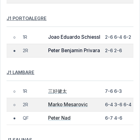
J1 PORTOALEGRE
Joao Eduardo Schiessl
1R
2-6 6-4 6-2
○
Peter Benjamin Privara
2R
2-6 2-6
●
J1 LAMBARE
三好健太
1R
7-6 6-3
○
Marko Mesarovic
2R
6-4 3-6 6-4
○
Peter Nad
QF
6-7 4-6
●
J1 SALINAS