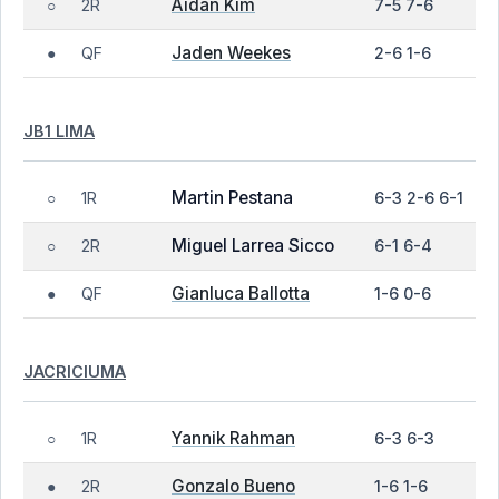
Aidan Kim
2R
7-5 7-6
○
Jaden Weekes
QF
2-6 1-6
●
JB1 LIMA
Martin Pestana
1R
6-3 2-6 6-1
○
Miguel Larrea Sicco
2R
6-1 6-4
○
Gianluca Ballotta
QF
1-6 0-6
●
JACRICIUMA
Yannik Rahman
1R
6-3 6-3
○
Gonzalo Bueno
2R
1-6 1-6
●