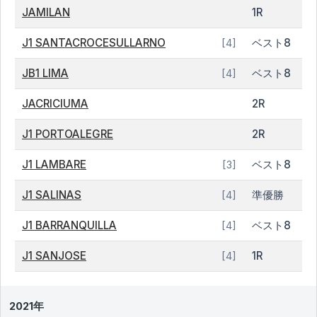
JAMILAN
1R
J1 SANTACROCESULLARNO
ベスト8
[4]
JB1 LIMA
ベスト8
[4]
JACRICIUMA
2R
J1 PORTOALEGRE
2R
J1 LAMBARE
ベスト8
[3]
J1 SALINAS
準優勝
[4]
J1 BARRANQUILLA
ベスト8
[4]
J1 SANJOSE
1R
[4]
2021年