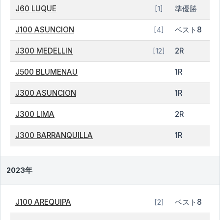
J60 LUQUE
準優勝
[1]
J100 ASUNCION
ベスト8
[4]
J300 MEDELLIN
2R
[12]
J500 BLUMENAU
1R
J300 ASUNCION
1R
J300 LIMA
2R
J300 BARRANQUILLA
1R
2023年
J100 AREQUIPA
ベスト8
[2]