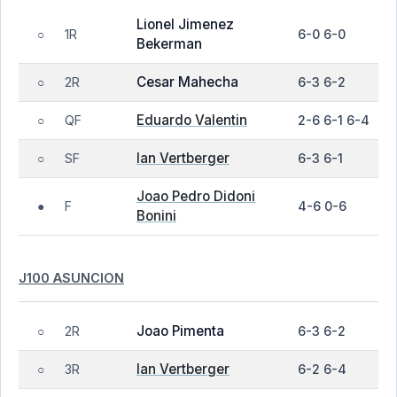
Lionel Jimenez
1R
6-0 6-0
○
Bekerman
Cesar Mahecha
2R
6-3 6-2
○
Eduardo Valentin
QF
2-6 6-1 6-4
○
Ian Vertberger
SF
6-3 6-1
○
Joao Pedro Didoni
F
4-6 0-6
●
Bonini
J100 ASUNCION
Joao Pimenta
2R
6-3 6-2
○
Ian Vertberger
3R
6-2 6-4
○