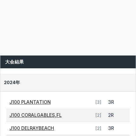
大会結果
2024年
J100 PLANTATION
3R
[3]
J100 CORALGABLES,FL
2R
[2]
J100 DELRAYBEACH
3R
[2]