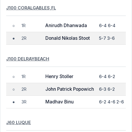
J100 CORALGABLES,FL
Anirudh Dhanwada
1R
6-4 6-4
○
Donald Nikolas Stoot
2R
5-7 3-6
●
J100 DELRAYBEACH
Henry Stoller
1R
6-4 6-2
○
John Patrick Popowich
2R
6-3 6-2
○
Madhav Binu
3R
6-2 4-6 2-6
●
J60 LUQUE