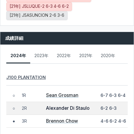
[21年] J5LUQUE-2 6-3 4-6 6-2
[21年] J5ASUNCION 2-6 3-6
成績詳細
2024年
2023年
2022年
2021年
2020年
J100 PLANTATION
Sean Grosman
1R
6-7 6-3 6-4
○
Alexander Di Staulo
2R
6-2 6-3
○
Brennon Chow
3R
4-6 6-2 4-6
●