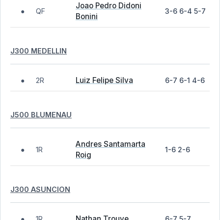
Joao Pedro Didoni
QF
3-6 6-4 5-7
●
Bonini
J300 MEDELLIN
Luiz Felipe Silva
2R
6-7 6-1 4-6
●
J500 BLUMENAU
Andres Santamarta
1R
1-6 2-6
●
Roig
J300 ASUNCION
Nathan Trouve
1R
6-7 5-7
●