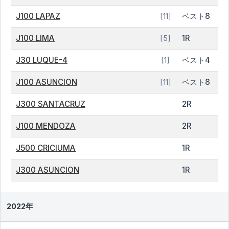
J100 LAPAZ
ベスト8
[11]
J100 LIMA
1R
[5]
J30 LUQUE-4
ベスト4
[1]
J100 ASUNCION
ベスト8
[11]
J300 SANTACRUZ
2R
J100 MENDOZA
2R
J500 CRICIUMA
1R
J300 ASUNCION
1R
2022年