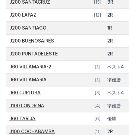
J200 SANTACRUZ
3R
[15]
J200 LAPAZ
2R
[12]
J200 SANTIAGO
1R
J200 BUENOSAIRES
2R
J200 PUNTADELESTE
2R
J60 VILLAMARIA-2
ベスト4
[1]
J60 VILLAMARIA
準優勝
[1]
J60 CURITIBA
ベスト4
[3]
J100 LONDRINA
準優勝
[4]
J60 TARIJA
優勝
[6]
J100 COCHABAMBA
2R
[11]