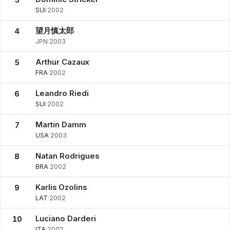
SUI
·
2002
望月慎太郎
4
JPN
·
2003
Arthur Cazaux
5
FRA
·
2002
Leandro Riedi
6
SUI
·
2002
Martin Damm
7
USA
·
2003
Natan Rodrigues
8
BRA
·
2002
Karlis Ozolins
9
LAT
·
2002
Luciano Darderi
10
ITA
·
2002