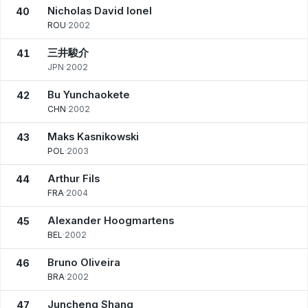
Nicholas David Ionel
40
ROU
·
2002
三井駿介
41
JPN
·
2002
Bu Yunchaokete
42
CHN
·
2002
Maks Kasnikowski
43
POL
·
2003
Arthur Fils
44
FRA
·
2004
Alexander Hoogmartens
45
BEL
·
2002
Bruno Oliveira
46
BRA
·
2002
Juncheng Shang
47