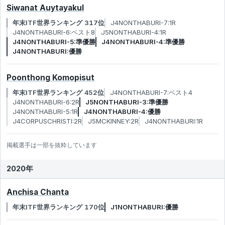
Siwanat Auytayakul
年末ITF世界ランキング 317位
J4NONTHABURI-7:1R
J4NONTHABURI-6:ベスト8
J5NONTHABURI-4:1R
J4NONTHABURI-5:準優勝
J4NONTHABURI-4:準優勝
J4NONTHABURI:優勝
Poonthong Komopisut
年末ITF世界ランキング 452位
J4NONTHABURI-7:ベスト4
J4NONTHABURI-6:2R
J5NONTHABURI-3:準優勝
J4NONTHABURI-5:1R
J4NONTHABURI-4:優勝
J4CORPUSCHRISTI:2R
J5MCKINNEY:2R
J4NONTHABURI:1R
掲載選手は一部を抜粋しています
2020年
Anchisa Chanta
年末ITF世界ランキング 170位
J1NONTHABURI:優勝