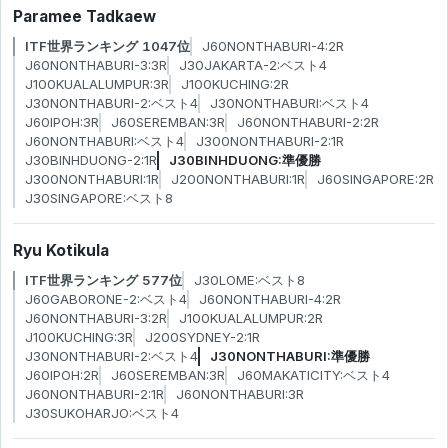
Paramee Tadkaew
ITF世界ランキング 1047位
J60NONTHABURI-4:2R
J60NONTHABURI-3:3R
J30JAKARTA-2:ベスト4
J100KUALALUMPUR:3R
J100KUCHING:2R
J30NONTHABURI-2:ベスト4
J30NONTHABURI:ベスト4
J60IPOH:3R
J60SEREMBAN:3R
J60NONTHABURI-2:2R
J60NONTHABURI:ベスト4
J300NONTHABURI-2:1R
J30BINHDUONG-2:1R
J30BINHDUONG:準優勝
J300NONTHABURI:1R
J200NONTHABURI:1R
J60SINGAPORE:2R
J30SINGAPORE:ベスト8
Ryu Kotikula
ITF世界ランキング 577位
J30LOME:ベスト8
J60GABORONE-2:ベスト4
J60NONTHABURI-4:2R
J60NONTHABURI-3:2R
J100KUALALUMPUR:2R
J100KUCHING:3R
J200SYDNEY-2:1R
J30NONTHABURI-2:ベスト4
J30NONTHABURI:準優勝
J60IPOH:2R
J60SEREMBAN:3R
J60MAKATICITY:ベスト4
J60NONTHABURI-2:1R
J60NONTHABURI:3R
J30SUKOHARJO:ベスト4