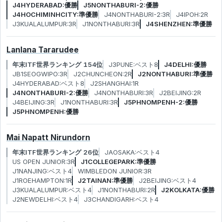
J4HYDERABAD:優勝
J5NONTHABURI-2:優勝
J4HOCHIMINHCITY:準優勝
J4NONTHABURI-2:3R
J4IPOH:2R
J3KUALALUMPUR:3R
J1NONTHABURI:3R
J4SHENZHEN:準優勝
Lanlana Tararudee
年末ITF世界ランキング 154位
J3PUNE:ベスト8
J4DELHI:優勝
JB1SEOGWIPO:3R
J2CHUNCHEON:2R
J2NONTHABURI:準優勝
J4HYDERABAD:ベスト8
J2SHANGHAI:1R
J4NONTHABURI-2:優勝
J4NONTHABURI:3R
J2BEIJING:2R
J4BEIJING:3R
J1NONTHABURI:3R
J5PHNOMPENH-2:優勝
J5PHNOMPENH:優勝
Mai Napatt Nirundorn
年末ITF世界ランキング 26位
JAOSAKA:ベスト4
US OPEN JUNIOR:3R
J1COLLEGEPARK:準優勝
J1NANJING:ベスト4
WIMBLEDON JUNIOR:3R
J1ROEHAMPTON:1R
J2TAINAN:準優勝
J2BEIJING:ベスト4
J3KUALALUMPUR:ベスト4
J1NONTHABURI:2R
J2KOLKATA:優勝
J2NEWDELHI:ベスト4
J3CHANDIGARH:ベスト4