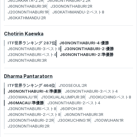
J60JAKARTA-2:2R
J60NONTHABURI-2:2R
J60NONTHABURI:3R
J300NONTHABURI:2R
J200NONTHABURI:1R
J60KATHMANDU-2:ベスト8
J60KATHMANDU:2R
Chotirin Kaewka
ITF世界ランキング 287位
J60NONTHABURI-4:優勝
J60NONTHABURI-3:ベスト8
J30NONTHABURI-2:優勝
J30NONTHABURI:ベスト4
J60NONTHABURI-2:準優勝
J60NONTHABURI:3R
Dharma Pantaratorn
ITF世界ランキング 464位
J100SEOUL:2R
J60NONTHABURI-4:準優勝
J60NONTHABURI-3:ベスト4
J300WANJU:1R
J100KUALALUMPUR:3R
J100KUCHING:ベスト8
J60MACAU:準優勝
J30NONTHABURI-2:ベスト4
J30NONTHABURI:ベスト8
J60IPOH:3R
J60NONTHABURI-2:ベスト8
J60NONTHABURI:3R
J300NONTHABURI-2:2R
J300KUCHING:1R
J100WUHAN:1R
J200NONTHABURI:2R