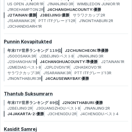
US OPEN JUNIOR:1R
J1NANJING:3R
WIMBLEDON JUNIOR:1R
J1ROEHAMPTON:2R
J4CHANGHUACOUNTY:優勝
J2TAINAN:優勝
J3BEIJING:優勝
サラワクカップ:2R
J1SARAWAK:2R
PTT ITFグレード1:2R
J1NONTHABURI:2R
J3CHANDIGARH:1R
Punnin Kovapitukted
年末ITF世界ランキング 119位
J2CHUNCHEON:準優勝
J500OSAKA:3R
J2BEIJING:ベスト8
J1NANJING:3R
J2SHANGHAI:1R
J4CHANGHUACOUNTY:準優勝
J2TAINAN:1R
J2MEDIAS:ベスト8
J2PLOVDIV:1R
J2HASKOVO:1R
サラワクカップ:3R
J1SARAWAK:3R
PTT ITFグレード1:3R
J1NONTHABURI:3R
J4CAUSEWAYBAY:優勝
Thantub Suksumrarn
年末ITF世界ランキング 89位
J2NONTHABURI:優勝
J2BEIJING:2R
J3GUANGZHOU:ベスト8
J1NANJING:2R
J4JAKARTA-2:優勝
J3CHENGDU:2R
J4CHENGDU:ベスト4
Kasidit Samrej