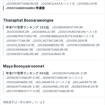
J200NONTHABURI:2R
J200KOLKATA:ベスト4
J200DELHI:1R
J100CHANDIGARH:準優勝
Thanaphat Boosarawongse
年末ITF世界ランキング 162位
J300BRADENTON:3R
J500OSAKA:2R
J300WANJU:3R
J200CHUNCHEON:ベスト8
J300REPENTIGNY:1R
J200RENNINGEN.RUTESHEIM:ベスト8
J300BYTOM:3R
J200CASTRICUM:2R
J200PILSEN:1R
J200GLADBECK:1R
J300BAMBERG:1R
J200WOODBRIDGE:2R
J300SARAWAK:3R
J300NONTHABURI:3R
J200NONTHABURI:3R
J300SALINAS:1R
Maya Boonyaaroonnet
年末ITF世界ランキング 693位
J300NONTHABURI-2:3R
J60NONTHABURI-4:3R
J60NONTHABURI-3:ベスト4
J100SARAWAK:2R
J60JAKARTA-2:ベスト8
J60JAKARTA:3R
J60NONTHABURI-2:3R
J60ASHKELON:2R
J60BEERSHEVA:1R
J60TAYNINHCITY-2:2R
J200NONTHABURI:1R
掲載選手は一部を抜粋しています