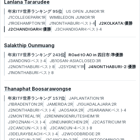
Lanlana Tararudee
年末ITF世界ランキング 95位
US OPEN JUNIOR:1R
J1COLLEGEPARK:1R
WIMBLEDON JUNIOR:1R
J1ROEHAMPTON:1R
J1NONTHABURI:ベスト4
J2KOLKATA:優勝
J2CHANDIGARH:優勝
J3CHANDIGARH:ベスト4
Salakthip Ounmuang
年末ITF世界ランキング 243位
ROad tO AO in 四日市:準優勝
J3ANDONG:ベスト4
JB1OSAN-ASIACLOSED:3R
J2NONTHABURI:ベスト8
J2SYDNEY:1R
J4NONTHABURI-2:優勝
J1NONTHABURI:ベスト8
Thanaphat Boosarawongse
年末ITF世界ランキング 157位
JAPLANTATION:1R
J1BRADENTON:2R
JAMERIDA:2R
J1GUADALAJARA:2R
J2NONTHABURI:ベスト4
JAOSAKA:2R
J1SARAWAK:ベスト4
J2MONTREAL:1R
J2RENNINGENRUTESHEIM:1R
J3POZNAN:ベスト4
J3NEUNKIRCHEN:2R
J2CASTRICUM:1R
J2CANCUN:ベスト8
J3CANCUN-4:ベスト8
J3DELRAYBEACH:ベスト4
J2WOODBRIDGE:2R
J3CANCUN-3:3R
J3CANCUN-2:3R
J2SANTODOMINGO:1R