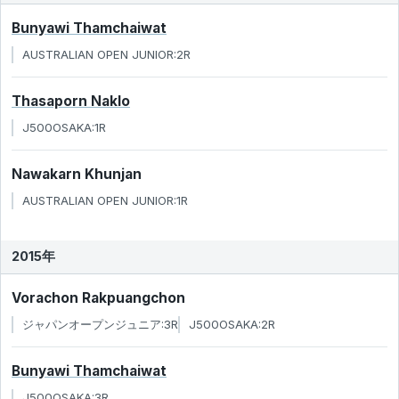
Bunyawi Thamchaiwat
AUSTRALIAN OPEN JUNIOR:2R
Thasaporn Naklo
J500OSAKA:1R
Nawakarn Khunjan
AUSTRALIAN OPEN JUNIOR:1R
2015年
Vorachon Rakpuangchon
ジャパンオープンジュニア:3R
J500OSAKA:2R
Bunyawi Thamchaiwat
J500OSAKA:3R