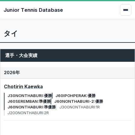
Junior Tennis Database
タイ
選手・大会実績
2026年
Chotirin Kaewka
J30NONTHABURI:優勝
J60IPOHPERAK:優勝
J60SEREMBAN:準優勝
J60NONTHABURI-2:優勝
J60NONTHABURI:準優勝
J300NONTHABURI:1R
J200NONTHABURI:2R