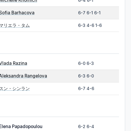
Michelle Khomich
6-4 6-1
Sofia Barhacova
6-7 6-1 6-1
マリエラ・タム
6-3 4-6 1-6
Vlada Razina
6-0 6-3
Aleksandra Rangelova
6-3 6-0
スン・シンラン
6-7 4-6
Elena Papadopoulou
6-2 6-4