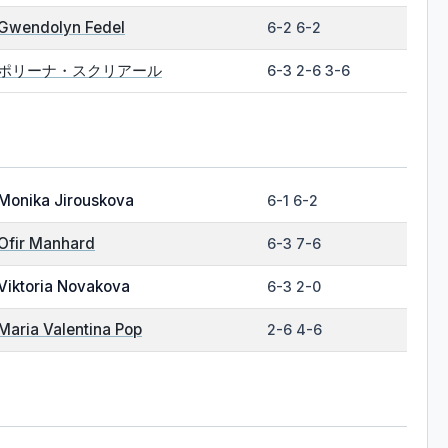
Gwendolyn Fedel
6-2 6-2
ポリーナ・スクリアール
6-3 2-6 3-6
Monika Jirouskova
6-1 6-2
Ofir Manhard
6-3 7-6
Viktoria Novakova
6-3 2-0
Maria Valentina Pop
2-6 4-6