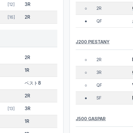
3R
[12]
2R
○
2R
[16]
QF
●
J200 PIESTANY
2R
2R
○
1R
3R
○
ベスト8
QF
○
2R
SF
●
3R
[13]
J500 GASPAR
1R