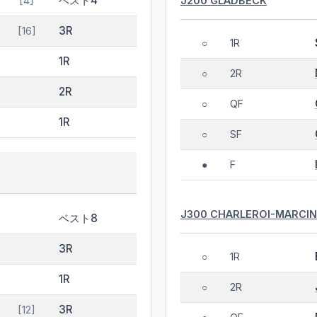
ベスト4
J200 GLADBECK
[4]
3R
[16]
1R
○
1R
2R
○
2R
QF
○
1R
SF
○
F
●
J300 CHARLEROI-MARCIN
ベスト8
3R
1R
○
1R
2R
○
3R
[12]