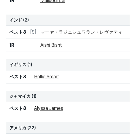
1R
Mailuodi Lei
インド
(2)
結果
シード
選手名
ベスト8
[9]
マーヤ・ラジェシュワラン・レヴァティ
1R
Aishi Bisht
イギリス
(1)
結果
シード
選手名
ベスト8
Hollie Smart
ジャマイカ
(1)
結果
シード
選手名
ベスト8
Alyssa James
アメリカ
(22)