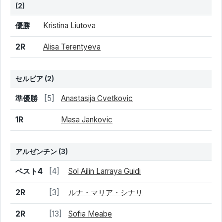
(2)
結果
シード
選手名
優勝
Kristina Liutova
2R
Alisa Terentyeva
セルビア
(2)
結果
シード
選手名
準優勝
[5]
Anastasija Cvetkovic
1R
Masa Jankovic
アルゼンチン
(3)
結果
シード
選手名
ベスト4
[4]
Sol Ailin Larraya Guidi
2R
[3]
ルナ・マリア・シナリ
2R
[13]
Sofia Meabe