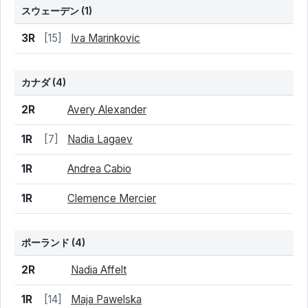
スウェーデン
(1)
結果
シード
選手名
3R
[15]
Iva Marinkovic
カナダ
(4)
結果
シード
選手名
2R
Avery Alexander
1R
[7]
Nadia Lagaev
1R
Andrea Cabio
1R
Clemence Mercier
ポーランド
(4)
結果
シード
選手名
2R
Nadia Affelt
1R
[14]
Maja Pawelska