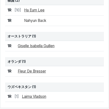
韓国
(2)
結果
シード
選手名
1R
[10]
Ha Eum Lee
1R
Nahyun Back
オーストラリア
(1)
結果
シード
選手名
1R
Giselle Isabella Guillen
オランダ
(1)
結果
シード
選手名
1R
Fleur De Bresser
ウズベキスタン
(1)
結果
シード
選手名
1R
[1]
Laima Vladson