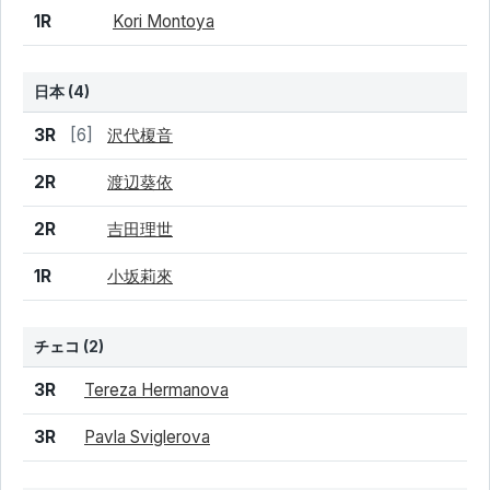
1R
Kori Montoya
日本 (4)
結果
シード
選手名
3R
[6]
沢代榎音
2R
渡辺葵依
2R
吉田理世
1R
小坂莉來
チェコ
(2)
結果
シード
選手名
3R
Tereza Hermanova
3R
Pavla Sviglerova