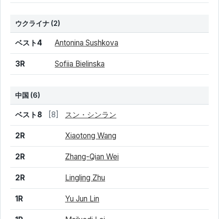
ウクライナ
(2)
結果
シード
選手名
ベスト4
Antonina Sushkova
3R
Sofiia Bielinska
中国
(6)
結果
シード
選手名
ベスト8
[8]
スン・シンラン
2R
Xiaotong Wang
2R
Zhang-Qian Wei
2R
Lingling Zhu
1R
Yu Jun Lin