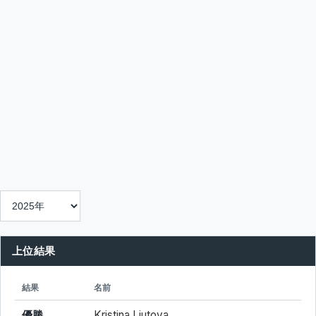
上位結果
シード
所属
結果
名前
優勝
Kristina Liutova