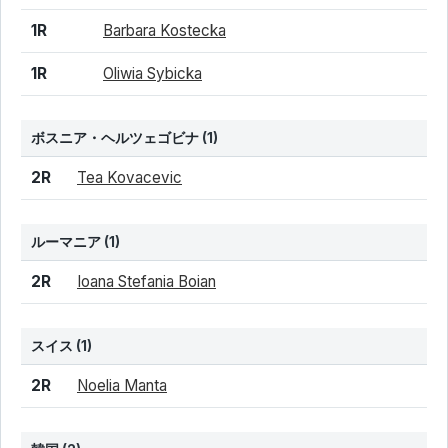
1R
Barbara Kostecka
1R
Oliwia Sybicka
ボスニア・ヘルツェゴビナ
(1)
結果
シード
選手名
2R
Tea Kovacevic
ルーマニア
(1)
結果
シード
選手名
2R
Ioana Stefania Boian
スイス
(1)
結果
シード
選手名
2R
Noelia Manta