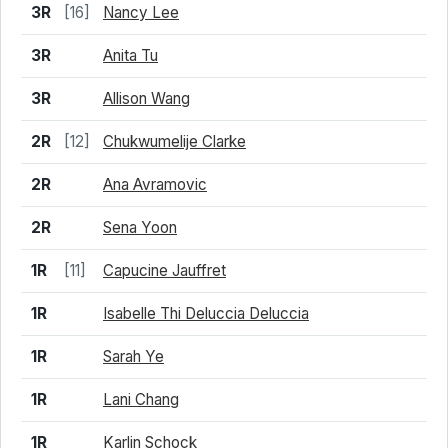
結果
シード
選手名
3R
[16]
Nancy Lee
3R
Anita Tu
3R
Allison Wang
2R
[12]
Chukwumelije Clarke
2R
Ana Avramovic
2R
Sena Yoon
1R
[11]
Capucine Jauffret
1R
Isabelle Thi Deluccia Deluccia
1R
Sarah Ye
1R
Lani Chang
1R
Karlin Schock