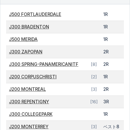
J500 FORTLAUDERDALE
1R
J300 BRADENTON
1R
J500 MERIDA
1R
J300 ZAPOPAN
2R
J300 SPRING-PANAMERICANITF
2R
[8]
J200 CORPUSCHRISTI
1R
[2]
J200 MONTREAL
2R
[3]
J300 REPENTIGNY
3R
[16]
J300 COLLEGEPARK
1R
J200 MONTERREY
ベスト8
[3]