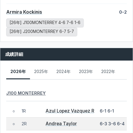
Armira Kockinis
0-2
[26年] J100MONTERREY 4-6 7-6 1-6
[26年] J200MONTERREY 6-7 5-7
成績詳細
2026年
2025年
2024年
2023年
2022年
J100 MONTERREY
Azul Lopez Vazquez R
1R
6-1 6-1
○
Andrea Taylor
2R
6-3 3-6 6-4
○