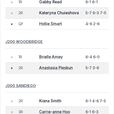
Gabby Read
1R
6-1 6-1
○
Kateryna Chuieshova
2R
5-7 6-3 7-5
○
Hollie Smart
QF
4-6 2-6
●
J200 WOODBRIDGE
Brielle Amey
1R
6-4 6-0
○
Anastasia Pleskun
2R
5-7 3-6
●
J300 SANDIEGO
Kiana Smith
2R
6-1 4-6 7-5
○
Carrie-anne Hoo
3R
6-1 6-3
○