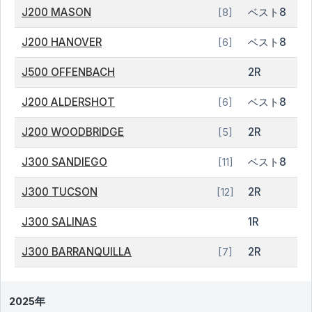
J200 MASON
ベスト8
[8]
J200 HANOVER
ベスト8
[6]
J500 OFFENBACH
2R
J200 ALDERSHOT
ベスト8
[6]
J200 WOODBRIDGE
2R
[5]
J300 SANDIEGO
ベスト8
[11]
J300 TUCSON
2R
[12]
J300 SALINAS
1R
J300 BARRANQUILLA
2R
[7]
2025年