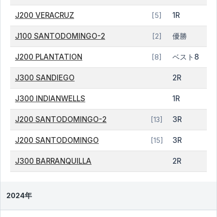
J200 VERACRUZ
1R
[5]
J100 SANTODOMINGO-2
優勝
[2]
J200 PLANTATION
ベスト8
[8]
J300 SANDIEGO
2R
J300 INDIANWELLS
1R
J200 SANTODOMINGO-2
3R
[13]
J200 SANTODOMINGO
3R
[15]
J300 BARRANQUILLA
2R
2024年