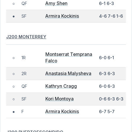
Amy Shen
QF
6-1 6-3
○
Armira Kockinis
SF
4-6 7-6 1-6
●
J200 MONTERREY
Montserrat Temprana
1R
6-0 6-1
○
Falco
Anastasia Malysheva
2R
6-3 6-3
○
Kathryn Cragg
QF
6-0 6-3
○
Kori Montoya
SF
0-6 6-3 6-3
○
Armira Kockinis
F
6-7 5-7
●