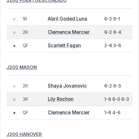
J200 PUERTOESCONDIDO
Abril Goded Luna
1R
6-2 6-1
○
Clemence Mercier
2R
6-2 6-4
○
Scarlett Fagan
QF
2-6 3-6
●
J200 MASON
Shaya Jovanovic
2R
6-2 6-3
○
Lily Rochon
3R
1-6 6-0 6-3
○
Clemence Mercier
QF
1-6 4-6
●
J200 HANOVER