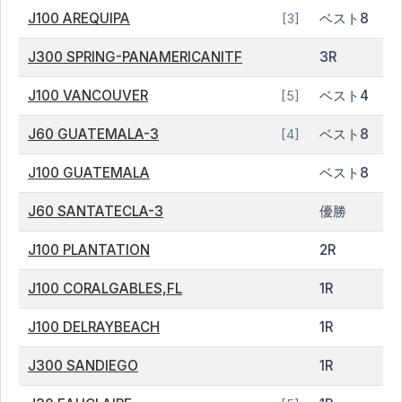
J100 AREQUIPA
ベスト8
[3]
J300 SPRING-PANAMERICANITF
3R
J100 VANCOUVER
ベスト4
[5]
J60 GUATEMALA-3
ベスト8
[4]
J100 GUATEMALA
ベスト8
J60 SANTATECLA-3
優勝
J100 PLANTATION
2R
J100 CORALGABLES,FL
1R
J100 DELRAYBEACH
1R
J300 SANDIEGO
1R