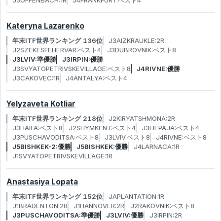
J5OFFENBACH:1R
J4FRANKFURT:ベスト4
Kateryna Lazarenko
年末ITF世界ランキング 136位
J3AIZKRAUKLE:2R
J2SZEKESFEHERVAR:ベスト4
J3DUBROVNIK:ベスト8
J3LVIV:準優勝
J3IRPIN:優勝
J3SVYATOPETRIVSKEVILLAGE:ベスト8
J4RIVNE:優勝
J3CAKOVEC:1R
J4ANTALYA:ベスト4
Yelyzaveta Kotliar
年末ITF世界ランキング 218位
J2KIRYATSHMONA:2R
J3HAIFA:ベスト8
J2SHYMKENT:ベスト4
J3LIEPAJA:ベスト4
J3PUSCHAVODITSA:ベスト8
J3LVIV:ベスト8
J4RIVNE:ベスト8
J5BISHKEK-2:優勝
J5BISHKEK:優勝
J4LARNACA:1R
J1SVYATOPETRIVSKEVILLAGE:1R
Anastasiya Lopata
年末ITF世界ランキング 152位
JAPLANTATION:1R
J1BRADENTON:2R
J1HANNOVER:2R
J2RAKOVNIK:ベスト8
J3PUSCHAVODITSA:準優勝
J3LVIV:優勝
J3IRPIN:2R