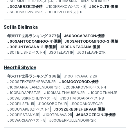
J60EMMELOORD:ベスト4
J100MARIA-LANZENDORF:3R
J30ZABRZE:準優勝
J100KRAKOW:ベスト8
J60HOLTE:優勝
J60JONKOPING:2R
J30HEIVELD:ベスト8
Sofiia Bielinska
年末ITF世界ランキング 377位
J60BOCARATON:優勝
J60SANTODOMINGO-4:優勝
J60SANTODOMINGO-3:優勝
J30PUNTACANA-2:準優勝
J30PUNTACANA:優勝
J30TBILISI-2:ベスト4
J30TELAVI:1R
J60TELAVI-2:1R
Heorhii Shylov
年末ITF世界ランキング 338位
J100TRNAVA-2:2R
J200SZEKESFEHERVAR:2R
J60MOGYOROD:優勝
J100MARIA-LANZENDORF:3R
J200RAKOVNIK:ベスト4
J100BUDAPEST:1R
J100MAUTHAUSEN:2R
J100POZNAN:1R
J60WEISSKIRCHEN:ベスト8
J100TIMISOARA:ベスト8
J200PILSEN:1R
J100SOBOTA:1R
J100CAKOVEC:1R
J60DUNAKESZI:ベスト4
J30SZEKESFEHERVAR:優勝
J200PIESTANY:1R
J100TRNAVA:2R
J60SZCZECIN:準優勝
J60WARSAW:ベスト8
J60OBERPULLENDORF:2R