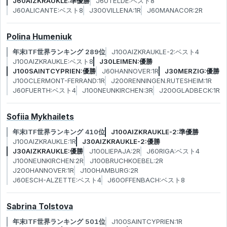
J60AIZKRAUKLE:準優勝
J60TELDE:ベスト8
J60ALICANTE:ベスト8
J300VILLENA:1R
J60MANACOR:2R
Polina Humeniuk
年末ITF世界ランキング 289位
J100AIZKRAUKLE-2:ベスト4
J100AIZKRAUKLE:ベスト8
J30LEIMEN:優勝
J100SAINTCYPRIEN:優勝
J60HANNOVER:1R
J30MERZIG:優勝
J100CLERMONT-FERRAND:1R
J200RENNINGEN.RUTESHEIM:1R
J60FUERTH:ベスト4
J100NEUNKIRCHEN:3R
J200GLADBECK:1R
Sofiia Mykhailets
年末ITF世界ランキング 410位
J100AIZKRAUKLE-2:準優勝
J100AIZKRAUKLE:1R
J30AIZKRAUKLE-2:優勝
J30AIZKRAUKLE:優勝
J100LIEPAJA:2R
J60RIGA:ベスト4
J100NEUNKIRCHEN:2R
J100BRUCHKOEBEL:2R
J200HANNOVER:1R
J100HAMBURG:2R
J60ESCH-ALZETTE:ベスト4
J60OFFENBACH:ベスト8
Sabrina Tolstova
年末ITF世界ランキング 501位
J100SAINTCYPRIEN:1R