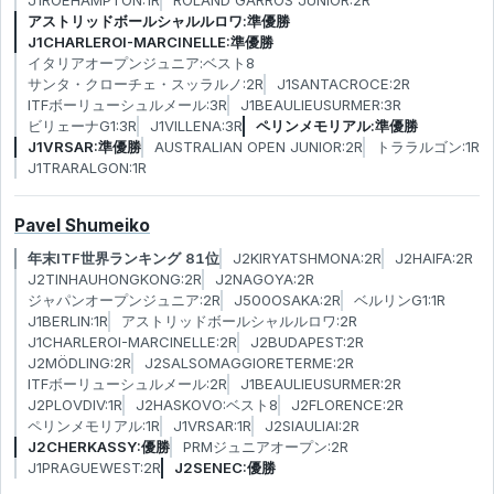
J1ROEHAMPTON:1R
ROLAND GARROS JUNIOR:2R
アストリッドボールシャルルロワ:準優勝
J1CHARLEROI-MARCINELLE:準優勝
イタリアオープンジュニア:ベスト8
サンタ・クローチェ・スッラルノ:2R
J1SANTACROCE:2R
ITFボーリューシュルメール:3R
J1BEAULIEUSURMER:3R
ビリェーナG1:3R
J1VILLENA:3R
ペリンメモリアル:準優勝
J1VRSAR:準優勝
AUSTRALIAN OPEN JUNIOR:2R
トララルゴン:1R
J1TRARALGON:1R
Pavel Shumeiko
年末ITF世界ランキング 81位
J2KIRYATSHMONA:2R
J2HAIFA:2R
J2TINHAUHONGKONG:2R
J2NAGOYA:2R
ジャパンオープンジュニア:2R
J500OSAKA:2R
ベルリンG1:1R
J1BERLIN:1R
アストリッドボールシャルルロワ:2R
J1CHARLEROI-MARCINELLE:2R
J2BUDAPEST:2R
J2MÖDLING:2R
J2SALSOMAGGIORETERME:2R
ITFボーリューシュルメール:2R
J1BEAULIEUSURMER:2R
J2PLOVDIV:1R
J2HASKOVO:ベスト8
J2FLORENCE:2R
ペリンメモリアル:1R
J1VRSAR:1R
J2SIAULIAI:2R
J2CHERKASSY:優勝
PRMジュニアオープン:2R
J1PRAGUEWEST:2R
J2SENEC:優勝