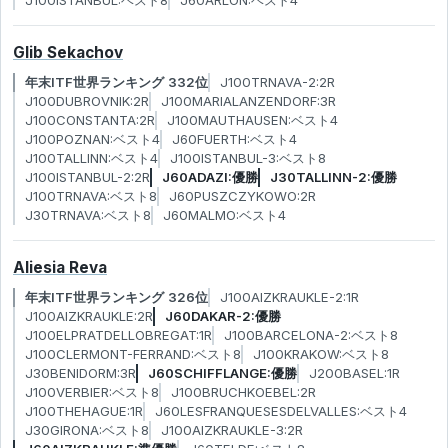
J100ISTANBUL:ベスト8
J60ARLON:ベスト4
Glib Sekachov
年末ITF世界ランキング 332位
J100TRNAVA-2:2R
J100DUBROVNIK:2R
J100MARIALANZENDORF:3R
J100CONSTANTA:2R
J100MAUTHAUSEN:ベスト4
J100POZNAN:ベスト4
J60FUERTH:ベスト4
J100TALLINN:ベスト4
J100ISTANBUL-3:ベスト8
J100ISTANBUL-2:2R
J60ADAZI:優勝
J30TALLINN-2:優勝
J100TRNAVA:ベスト8
J60PUSZCZYKOWO:2R
J30TRNAVA:ベスト8
J60MALMO:ベスト4
Aliesia Reva
年末ITF世界ランキング 326位
J100AIZKRAUKLE-2:1R
J100AIZKRAUKLE:2R
J60DAKAR-2:優勝
J100ELPRATDELLOBREGAT:1R
J100BARCELONA-2:ベスト8
J100CLERMONT-FERRAND:ベスト8
J100KRAKOW:ベスト8
J30BENIDORM:3R
J60SCHIFFLANGE:優勝
J200BASEL:1R
J100VERBIER:ベスト8
J100BRUCHKOEBEL:2R
J100THEHAGUE:1R
J60LESFRANQUESESDELVALLES:ベスト4
J30GIRONA:ベスト8
J100AIZKRAUKLE-3:2R