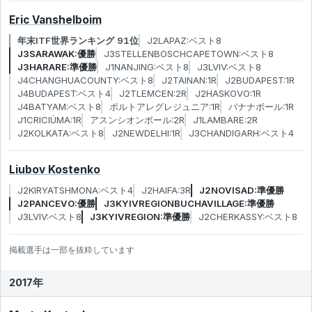
Eric Vanshelboim
年末ITF世界ランキング 91位
J2LAPAZ:ベスト8
J3SARAWAK:優勝
J3STELLENBOSCHCAPETOWN:ベスト8
J3HARARE:準優勝
J1NANJING:ベスト8
J3LVIV:ベスト8
J4CHANGHUACOUNTY:ベスト8
J2TAINAN:1R
J2BUDAPEST:1R
J4BUDAPEST:ベスト4
J2TLEMCEN:2R
J2HASKOVO:1R
J4BATYAM:ベスト8
ポルトアレグレジュニア:1R
バナナボール:1R
J1CRICIÚMA:1R
アスンシオンボール:2R
J1LAMBARE:2R
J2KOLKATA:ベスト8
J2NEWDELHI:1R
J3CHANDIGARH:ベスト4
Liubov Kostenko
J2KIRYATSHMONA:ベスト4
J2HAIFA:3R
J2NOVISAD:準優勝
J2PANCEVO:優勝
J3KYIVREGIONBUCHAVILLAGE:準優勝
J3LVIV:ベスト8
J3KYIVREGION:準優勝
J2CHERKASSY:ベスト8
掲載選手は一部を抜粋しています
2017年