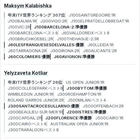
Maksym Kalabishka
年末ITF世界ランキング 307位
J100SAINTGREGOIRE:1R
J100BALMA:1R
J200VIGO:2R
J100ELPRATDELLOBREGAT:1R
J100VIC:2R
J100BARCELONA-2:準優勝
J100BARCELONA:ベスト8
J60VALLDOREIX:ベスト8
J100BRUCHKOEBEL:2R
J100THEHAGUE-2:3R
J60LESFRANQUESESDELVALLES:優勝
J60LLEIDA:1R
J60TARRAGONA:2R
J30GIRONA:2R
J60ALICANTE:2R
J60COLOMIERS:優勝
J60AVIGNON:準優勝
Yelyzaveta Kotliar
年末ITF世界ランキング 26位
US OPEN JUNIOR:1R
J300COLLEGEPARK:ベスト8
J300BYTOM:準優勝
WIMBLEDON JUNIOR:1R
J300ROEHAMPTON:1R
ROLAND GARROS JUNIOR:2R
J500MILAN:ベスト4
J300SANTACROCESULLARNO:優勝
J500OFFENBACH:2R
J300BEAULIEU-SUR-MER:1R
J200ISTRES:準優勝
J200CAPDAIL:2R
J200FLORENCE:準優勝
J500CAIRO:1R
J300CAIRO:ベスト8
AUSTRALIAN OPEN JUNIOR:1R
J300TRARALGON:ベスト8