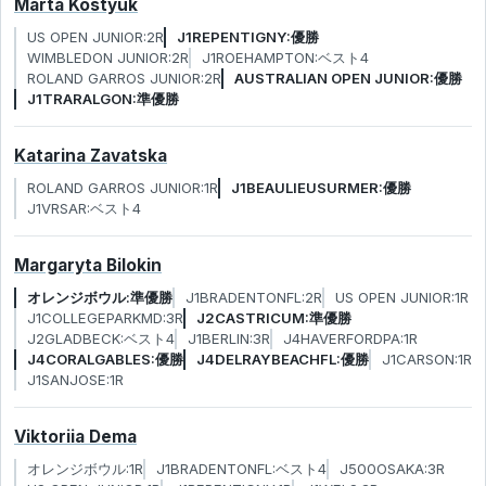
Marta Kostyuk
US OPEN JUNIOR:2R
J1REPENTIGNY:優勝
WIMBLEDON JUNIOR:2R
J1ROEHAMPTON:ベスト4
ROLAND GARROS JUNIOR:2R
AUSTRALIAN OPEN JUNIOR:優勝
J1TRARALGON:準優勝
Katarina Zavatska
ROLAND GARROS JUNIOR:1R
J1BEAULIEUSURMER:優勝
J1VRSAR:ベスト4
Margaryta Bilokin
オレンジボウル:準優勝
J1BRADENTONFL:2R
US OPEN JUNIOR:1R
J1COLLEGEPARKMD:3R
J2CASTRICUM:準優勝
J2GLADBECK:ベスト4
J1BERLIN:3R
J4HAVERFORDPA:1R
J4CORALGABLES:優勝
J4DELRAYBEACHFL:優勝
J1CARSON:1R
J1SANJOSE:1R
Viktoriia Dema
オレンジボウル:1R
J1BRADENTONFL:ベスト4
J500OSAKA:3R