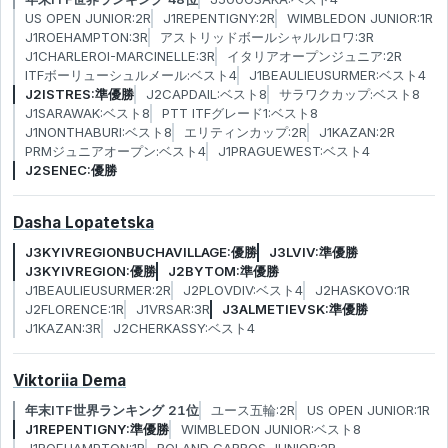
US OPEN JUNIOR:2R
J1REPENTIGNY:2R
WIMBLEDON JUNIOR:1R
J1ROEHAMPTON:3R
アストリッドボールシャルルロワ:3R
J1CHARLEROI-MARCINELLE:3R
イタリアオープンジュニア:2R
ITFボーリューシュルメール:ベスト4
J1BEAULIEUSURMER:ベスト4
J2ISTRES:準優勝
J2CAPDAIL:ベスト8
サラワクカップ:ベスト8
J1SARAWAK:ベスト8
PTT ITFグレード1:ベスト8
J1NONTHABURI:ベスト8
エリティンカップ:2R
J1KAZAN:2R
PRMジュニアオープン:ベスト4
J1PRAGUEWEST:ベスト4
J2SENEC:優勝
Dasha Lopatetska
J3KYIVREGIONBUCHAVILLAGE:優勝
J3LVIV:準優勝
J3KYIVREGION:優勝
J2BYTOM:準優勝
J1BEAULIEUSURMER:2R
J2PLOVDIV:ベスト4
J2HASKOVO:1R
J2FLORENCE:1R
J1VRSAR:3R
J3ALMETIEVSK:準優勝
J1KAZAN:3R
J2CHERKASSY:ベスト4
Viktoriia Dema
年末ITF世界ランキング 21位
ユース五輪:2R
US OPEN JUNIOR:1R
J1REPENTIGNY:準優勝
WIMBLEDON JUNIOR:ベスト8