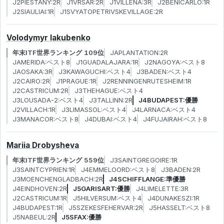
J2PIESTANY:2R
J1VRSAR:2R
J1VILLENA:3R
J2BENICARLO:1R
J2SIAULIAI:1R
J1SVYATOPETRIVSKEVILLAGE:2R
Volodymyr Iakubenko
年末ITF世界ランキング 109位
JAPLANTATION:2R
JAMERIDA:ベスト8
J1GUADALAJARA:1R
J2NAGOYA:ベスト8
JAOSAKA:3R
J3KAWAGUCHI:ベスト4
J3BADEN:ベスト4
J2CAIRO:2R
J1PRAGUE:1R
J2RENNINGENRUTESHEIM:1R
J2CASTRICUM:2R
J3THEHAGUE:ベスト4
J3LOUSADA-2:ベスト4
J3TALLINN:2R
J4BUDAPEST:優勝
J2VILLACH:1R
J3LIMASSOL:ベスト4
J4LARNACA:ベスト4
J3MANACOR:ベスト8
J4DUBAI:ベスト4
J4FUJAIRAH:ベスト8
Mariia Drobysheva
年末ITF世界ランキング 559位
J3SAINTGREGOIRE:1R
J3SAINTCYPRIEN:1R
J4EMMELOORD:ベスト8
J3BADEN:2R
J3MOENCHENGLADBACH:2R
J4SCHIFFLANGE:準優勝
J4EINDHOVEN:2R
J5GARISART:優勝
J4LIMELETTE:3R
J2CASTRICUM:1R
J5HILVERSUM:ベスト4
J4DUNAKESZI:1R
J4BUDAPEST:1R
J5SZEKESFEHERVAR:2R
J5HASSELT:ベスト8
J5NABEUL:2R
J5SFAX:優勝