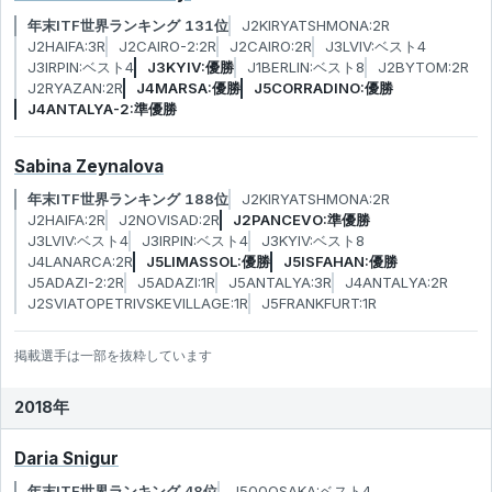
年末ITF世界ランキング 131位
J2KIRYATSHMONA:2R
J2HAIFA:3R
J2CAIRO-2:2R
J2CAIRO:2R
J3LVIV:ベスト4
J3IRPIN:ベスト4
J3KYIV:優勝
J1BERLIN:ベスト8
J2BYTOM:2R
J2RYAZAN:2R
J4MARSA:優勝
J5CORRADINO:優勝
J4ANTALYA-2:準優勝
Sabina Zeynalova
年末ITF世界ランキング 188位
J2KIRYATSHMONA:2R
J2HAIFA:2R
J2NOVISAD:2R
J2PANCEVO:準優勝
J3LVIV:ベスト4
J3IRPIN:ベスト4
J3KYIV:ベスト8
J4LANARCA:2R
J5LIMASSOL:優勝
J5ISFAHAN:優勝
J5ADAZI-2:2R
J5ADAZI:1R
J5ANTALYA:3R
J4ANTALYA:2R
J2SVIATOPETRIVSKEVILLAGE:1R
J5FRANKFURT:1R
掲載選手は一部を抜粋しています
2018年
Daria Snigur
年末ITF世界ランキング 48位
J500OSAKA:ベスト4