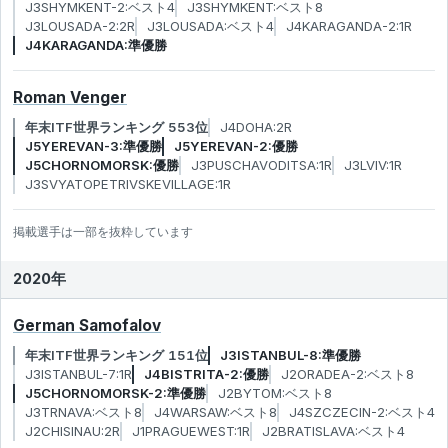
J3SHYMKENT-2:ベスト4
J3SHYMKENT:ベスト8
J3LOUSADA-2:2R
J3LOUSADA:ベスト4
J4KARAGANDA-2:1R
J4KARAGANDA:準優勝
Roman Venger
年末ITF世界ランキング 553位
J4DOHA:2R
J5YEREVAN-3:準優勝
J5YEREVAN-2:優勝
J5CHORNOMORSK:優勝
J3PUSCHAVODITSA:1R
J3LVIV:1R
J3SVYATOPETRIVSKEVILLAGE:1R
掲載選手は一部を抜粋しています
2020年
German Samofalov
年末ITF世界ランキング 151位
J3ISTANBUL-8:準優勝
J3ISTANBUL-7:1R
J4BISTRITA-2:優勝
J2ORADEA-2:ベスト8
J5CHORNOMORSK-2:準優勝
J2BYTOM:ベスト8
J3TRNAVA:ベスト8
J4WARSAW:ベスト8
J4SZCZECIN-2:ベスト4
J2CHISINAU:2R
J1PRAGUEWEST:1R
J2BRATISLAVA:ベスト4