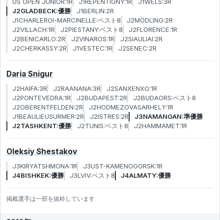
US OPEN JUNIOR:1R
J1REPENTIGNY:1R
J1WELS:3R
J2GLADBECK:優勝
J1BERLIN:2R
J1CHARLEROI-MARCINELLE:ベスト8
J2MÖDLING:2R
J2VILLACH:1R
J2PIESTANY:ベスト8
J2FLORENCE:1R
J2BENICARLO:2R
J2VINAROS:1R
J2SIAULIAI:2R
J2CHERKASSY:2R
J1VESTEC:1R
J2SENEC:2R
Daria Snigur
J2HAIFA:3R
J2RAANANA:3R
J2SANXENXO:1R
J2PONTEVEDRA:1R
J2BUDAPEST:2R
J2BUDAORS:ベスト8
J2OBERENTFELDEN:2R
J2HODMEZOVASARHELY:1R
J1BEAULIEUSURMER:2R
J2ISTRES:2R
J3NAMANGAN:準優勝
J2TASHKENT:優勝
J2TUNIS:ベスト8
J2HAMMAMET:1R
Oleksiy Shestakov
J3KIRYATSHMONA:1R
J3UST-KAMENOGORSK:1R
J4BISHKEK:優勝
J3LVIV:ベスト8
J4ALMATY:優勝
掲載選手は一部を抜粋しています