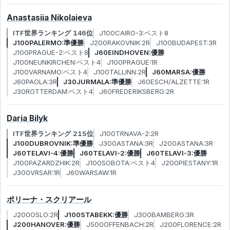
Anastasiia Nikolaieva
ITF世界ランキング 146位
J100CAIRO-3:ベスト8
J100PALERMO:準優勝
J200RAKOVNIK:2R
J100BUDAPEST:3R
J100PRAGUE-2:ベスト8
J60EINDHOVEN:優勝
J100NEUNKIRCHEN:ベスト4
J100PRAGUE:1R
J100VARNAMO:ベスト4
J100TALLINN:2R
J60MARSA:優勝
J60PAOLA:3R
J30JURMALA:準優勝
J60ESCH/ALZETTE:1R
J30ROTTERDAM:ベスト4
J60FREDERIKSBERG:2R
Daria Bilyk
ITF世界ランキング 215位
J100TRNAVA-2:2R
J100DUBROVNIK:準優勝
J300ASTANA:3R
J200ASTANA:3R
J60TELAVI-4:優勝
J60TELAVI-2:優勝
J60TELAVI-3:優勝
J100PAZARDZHIK:2R
J100SOBOTA:ベスト4
J200PIESTANY:1R
J300VRSAR:1R
J60WARSAW:1R
ポリーナ・スクリアール
J200OSLO:2R
J100STABEKK:優勝
J300BAMBERG:3R
J200HANOVER:優勝
J500OFFENBACH:2R
J200FLORENCE:2R