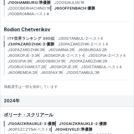
J100HAMBURG:準優勝
J200SIAULIAI:1R
J200OBERHACHING:1R
J60OFFENBACH:優勝
J100BROMMA:ベスト8
Rodion Chetverikov
ITF世界ランキング 390位
J30ISTANBUL-2:ベスト4
J30PAZARDZHIK-3:優勝
J30PAZARDZHIK-2:ベスト4
J30PAZARDZHIK:3R
J60VARNA:2R
J60BURGAS:2R
J60SKOPJE-3:3R
J60SKOPJE-2:ベスト4
J30SOFIA-2:ベスト4
J30SOFIA:3R
J60DOBRICH:1R
J100PAZARDZHIK:2R
J100BUCHAREST:2R
J60SKOPJE:2R
J30ISTANBUL:ベスト4
J60GREMDA:2R
J60SFAX:1R
J100ISTANBUL:3R
掲載選手は一部を抜粋しています
2024年
ポリーナ・スクリアール
J100AIZKRAUKLE-3:優勝
J100AIZKRAUKLE-2:優勝
J60PSZCZYNA:ベスト8
J60HEIVELD:準優勝