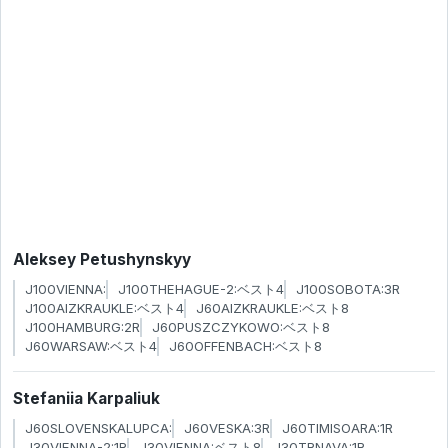
Aleksey Petushynskyy
J100VIENNA:
J100THEHAGUE-2:ベスト4
J100SOBOTA:3R
J100AIZKRAUKLE:ベスト4
J60AIZKRAUKLE:ベスト8
J100HAMBURG:2R
J60PUSZCZYKOWO:ベスト8
J60WARSAW:ベスト4
J60OFFENBACH:ベスト8
Stefaniia Karpaliuk
J60SLOVENSKALUPCA:
J60VESKA:3R
J60TIMISOARA:1R
J30VIENNA-2:1R
J30VIENNA:ベスト8
J30TRNAVA:1R