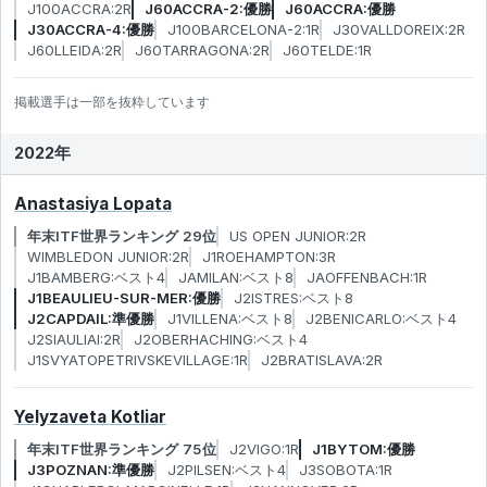
J100ACCRA:2R
J60ACCRA-2:優勝
J60ACCRA:優勝
J30ACCRA-4:優勝
J100BARCELONA-2:1R
J30VALLDOREIX:2R
J60LLEIDA:2R
J60TARRAGONA:2R
J60TELDE:1R
掲載選手は一部を抜粋しています
2022年
Anastasiya Lopata
年末ITF世界ランキング 29位
US OPEN JUNIOR:2R
WIMBLEDON JUNIOR:2R
J1ROEHAMPTON:3R
J1BAMBERG:ベスト4
JAMILAN:ベスト8
JAOFFENBACH:1R
J1BEAULIEU-SUR-MER:優勝
J2ISTRES:ベスト8
J2CAPDAIL:準優勝
J1VILLENA:ベスト8
J2BENICARLO:ベスト4
J2SIAULIAI:2R
J2OBERHACHING:ベスト4
J1SVYATOPETRIVSKEVILLAGE:1R
J2BRATISLAVA:2R
Yelyzaveta Kotliar
年末ITF世界ランキング 75位
J2VIGO:1R
J1BYTOM:優勝
J3POZNAN:準優勝
J2PILSEN:ベスト4
J3SOBOTA:1R