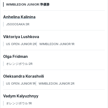
WIMBLEDON JUNIOR:準優勝
Anhelina Kalinina
J500OSAKA:3R
Viktoriya Lushkova
US OPEN JUNIOR:2R
WIMBLEDON JUNIOR:1R
Olga Fridman
オレンジボウル:2R
Oleksandra Korashvili
US OPEN JUNIOR:1R
WIMBLEDON JUNIOR:2R
Vadym Kalyuzhnyy
オレンジボウル:1R