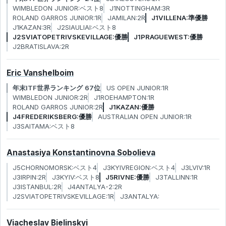
WIMBLEDON JUNIOR:ベスト8
J1NOTTINGHAM:3R
ROLAND GARROS JUNIOR:1R
JAMILAN:2R
J1VILLENA:準優勝
J1KAZAN:3R
J2SIAULIAI:ベスト8
J2SVIATOPETRIVSKEVILLAGE:優勝
J1PRAGUEWEST:優勝
J2BRATISLAVA:2R
Eric Vanshelboim
年末ITF世界ランキング 67位
US OPEN JUNIOR:1R
WIMBLEDON JUNIOR:2R
J1ROEHAMPTON:1R
ROLAND GARROS JUNIOR:2R
J1KAZAN:優勝
J4FREDERIKSBERG:優勝
AUSTRALIAN OPEN JUNIOR:1R
J3SAITAMA:ベスト8
Anastasiya Konstantinovna Sobolieva
J5CHORNOMORSK:ベスト4
J3KYIVREGION:ベスト4
J3LVIV:1R
J3IRPIN:2R
J3KYIV:ベスト8
J5RIVNE:優勝
J3TALLINN:1R
J3ISTANBUL:2R
J4ANTALYA-2:2R
J2SVIATOPETRIVSKEVILLAGE:1R
J3ANTALYA:
Viacheslav Bielinskyi