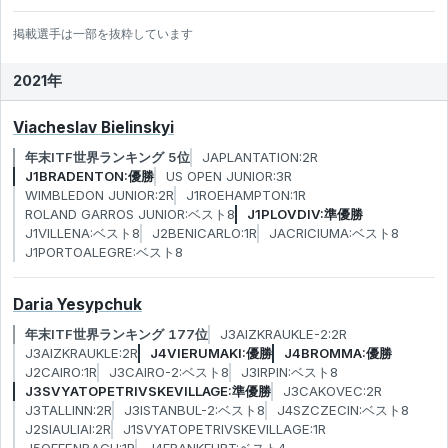
掲載選手は一部を抜粋しています
2021年
Viacheslav Bielinskyi
年末ITF世界ランキング 5位
JAPLANTATION:2R
J1BRADENTON:優勝
US OPEN JUNIOR:3R
WIMBLEDON JUNIOR:2R
J1ROEHAMPTON:1R
ROLAND GARROS JUNIOR:ベスト8
J1PLOVDIV:準優勝
J1VILLENA:ベスト8
J2BENICARLO:1R
JACRICIUMA:ベスト8
J1PORTOALEGRE:ベスト8
Daria Yesypchuk
年末ITF世界ランキング 177位
J3AIZKRAUKLE-2:2R
J3AIZKRAUKLE:2R
J4VIERUMAKI:優勝
J4BROMMA:優勝
J2CAIRO:1R
J3CAIRO-2:ベスト8
J3IRPIN:ベスト8
J3SVYATOPETRIVSKEVILLAGE:準優勝
J3CAKOVEC:2R
J3TALLINN:2R
J3ISTANBUL-2:ベスト8
J4SZCZECIN:ベスト8
J2SIAULIAI:2R
J1SVYATOPETRIVSKEVILLAGE:1R