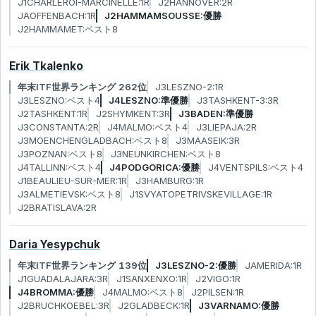
J1CHARLEROI-MARCINELLE:1R
J2HANNOVER:2R
JAOFFENBACH:1R
J2HAMMAMSOUSSE:優勝
J2HAMMAMET:ベスト8
Erik Tkalenko
年末ITF世界ランキング 262位
J3LESZNO-2:1R
J3LESZNO:ベスト4
J4LESZNO:準優勝
J3TASHKENT-3:3R
J2TASHKENT:1R
J2SHYMKENT:3R
J3BADEN:準優勝
J3CONSTANTA:2R
J4MALMO:ベスト4
J3LIEPAJA:2R
J3MOENCHENGLADBACH:ベスト8
J3MAASEIK:3R
J3POZNAN:ベスト8
J3NEUNKIRCHEN:ベスト8
J4TALLINN:ベスト4
J4PODGORICA:優勝
J4VENTSPILS:ベスト4
J1BEAULIEU-SUR-MER:1R
J3HAMBURG:1R
J3ALMETIEVSK:ベスト8
J1SVYATOPETRIVSKEVILLAGE:1R
J2BRATISLAVA:2R
Daria Yesypchuk
年末ITF世界ランキング 139位
J3LESZNO-2:優勝
JAMERIDA:1R
J1GUADALAJARA:3R
J1SANXENXO:1R
J2VIGO:1R
J4BROMMA:優勝
J4MALMO:ベスト8
J2PILSEN:1R
J2BRUCHKOEBEL:3R
J2GLADBECK:1R
J3VARNAMO:優勝