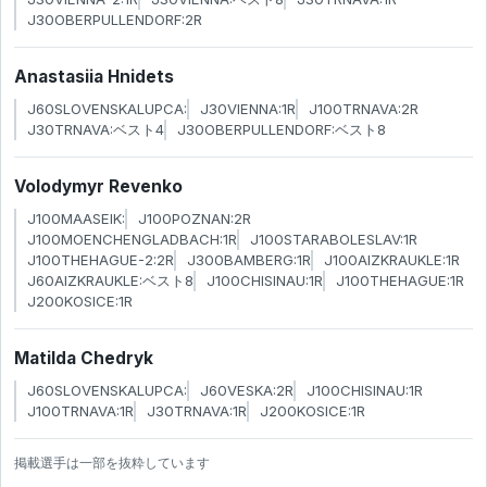
J30OBERPULLENDORF:2R
Anastasiia Hnidets
J60SLOVENSKALUPCA:
J30VIENNA:1R
J100TRNAVA:2R
J30TRNAVA:ベスト4
J30OBERPULLENDORF:ベスト8
Volodymyr Revenko
J100MAASEIK:
J100POZNAN:2R
J100MOENCHENGLADBACH:1R
J100STARABOLESLAV:1R
J100THEHAGUE-2:2R
J300BAMBERG:1R
J100AIZKRAUKLE:1R
J60AIZKRAUKLE:ベスト8
J100CHISINAU:1R
J100THEHAGUE:1R
J200KOSICE:1R
Matilda Chedryk
J60SLOVENSKALUPCA:
J60VESKA:2R
J100CHISINAU:1R
J100TRNAVA:1R
J30TRNAVA:1R
J200KOSICE:1R
掲載選手は一部を抜粋しています