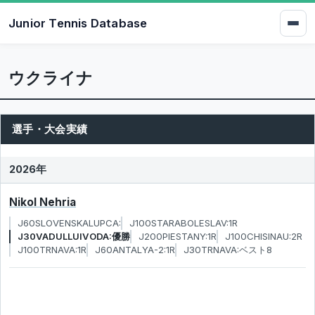
Junior Tennis Database
ウクライナ
選手・大会実績
2026年
Nikol Nehria
J60SLOVENSKALUPCA:
J100STARABOLESLAV:1R
J30VADULLUIVODA:優勝
J200PIESTANY:1R
J100CHISINAU:2R
J100TRNAVA:1R
J60ANTALYA-2:1R
J30TRNAVA:ベスト8