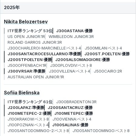
2025年
Nikita Belozertsev
ITF世界ランキング 53位
J300ASTANA:優勝
US OPEN JUNIOR:1R
WIMBLEDON JUNIOR:3R
ROLAND GARROS JUNIOR:3R
J300CHARLEROI-MARCINELLE:ベスト4
J500MILAN:ベスト4
J300SANTACROCESULLARNO:準優勝
J200ST.POELTEN:優勝
J200STPOELTEN:優勝
J200SALSOMAGGIORE:優勝
J500OFFENBACH:1R
J300PLOVDIV:ベスト8
J300VRSAR:準優勝
J300VILLENA:ベスト4
J500CAIRO:2R
AUSTRALIAN OPEN JUNIOR:1R
Sofiia Bielinska
ITF世界ランキング 61位
J300BRADENTON:3R
J200LAPAZ:準優勝
J200SANTACRUZ:優勝
J100METEPEC-2:優勝
J100METEPEC:優勝
J100KRAKOW:ベスト8
J100VIENNA:ベスト4
J100POZNAN:ベスト4
J100SALINAS:優勝
J100SANTODOMINGO-2:ベスト8
J100SANTODOMINGO:ベスト8