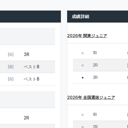
成績詳細
2026年 関東ジュニア
1R
○
3R
[6]
2R
○
ベスト8
[8]
3R
●
ベスト8
[6]
2026年 全国選抜ジュニア
1R
○
2R
2R
○