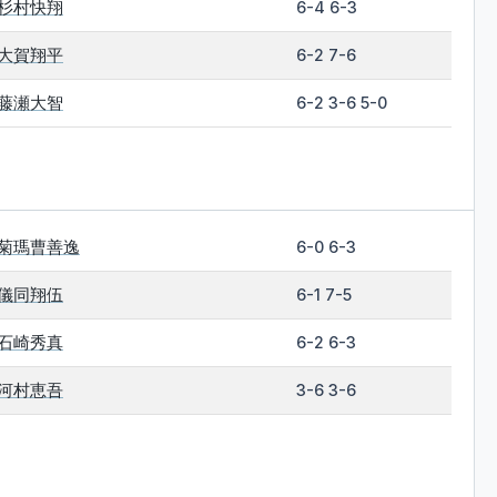
杉村快翔
6-4 6-3
大賀翔平
6-2 7-6
藤瀬大智
6-2 3-6 5-0
菊瑪曹善逸
6-0 6-3
儀同翔伍
6-1 7-5
石崎秀真
6-2 6-3
河村恵吾
3-6 3-6