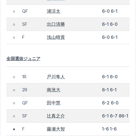
浦涼太
QF
6-0 6-1
○
出口清勝
SF
6-1 6-0
○
浅山晴貴
F
6-0 6-1
○
全国選抜ジュニア
戸川隼人
1R
6-1 6-0
○
南洸大
2R
6-1 6-1
○
田中慧
QF
6-2 6-0
○
辻真之介
SF
6-1 6-7 86-1
○
藤瀬大智
F
1-6 1-6
●