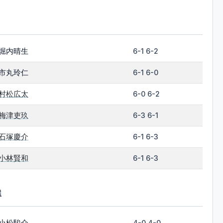
堀内晴生
6-1 6-2
市丸玲仁
6-1 6-0
村松広太
6-0 6-2
梅津吏玖
6-3 6-1
石塚慶介
6-1 6-3
小林賢和
6-1 6-3
選
小松駿介
4-0 4-0