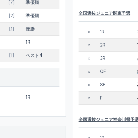
準優勝
[7]
全国選抜ジュニア関東予選
準優勝
[2]
優勝
[1]
1R
○
1R
2R
○
ベスト4
[1]
3R
○
QF
○
SF
○
1R
F
○
全国選抜ジュニア神奈川県予
1R