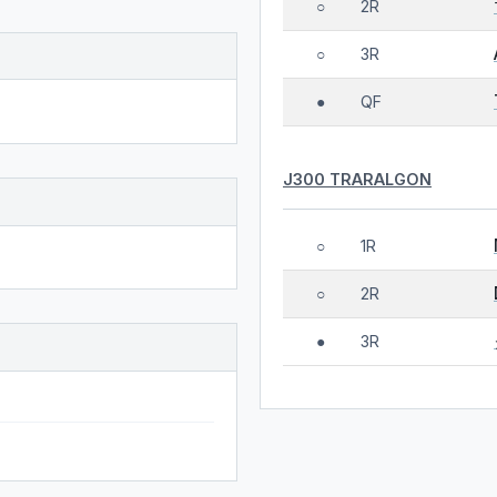
2R
○
3R
○
QF
●
J300 TRARALGON
1R
○
2R
○
3R
●