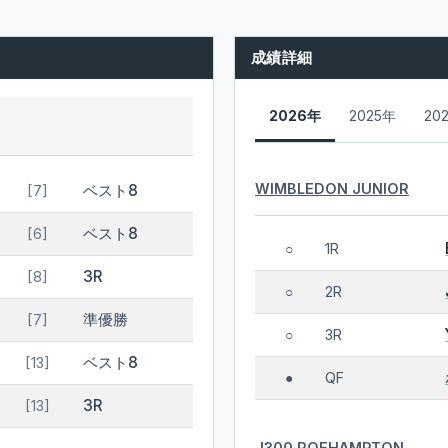
成績詳細
2026年
2025年
20
WIMBLEDON JUNIOR
ベスト8
[7]
ベスト8
[6]
1R
○
3R
[8]
2R
○
準優勝
[7]
3R
○
ベスト8
[13]
QF
●
3R
[13]
J300 ROEHAMPTON