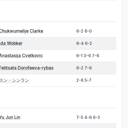
Chukwumelije Clarke
6-2 6-0
Ida Wobker
6-4 6-2
Anastasija Cvetkovic
6-1 3-6 7-6
Felitsata Dorofeeva-rybas
6-2 7-6
スン・シンラン
2-6 5-7
Yu Jun Lin
7-5 4-6 6-3