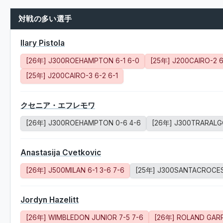
対戦の多い選手
Ilary Pistola
[26年] J300ROEHAMPTON 6-1 6-0
[25年] J200CAIRO-2 6
[25年] J200CAIRO-3 6-2 6-1
クセニア・エフレモワ
[26年] J300ROEHAMPTON 0-6 4-6
[26年] J300TRARALG
Anastasija Cvetkovic
[26年] J500MILAN 6-1 3-6 7-6
[25年] J300SANTACROCES
Jordyn Hazelitt
[26年] WIMBLEDON JUNIOR 7-5 7-6
[26年] ROLAND GARR