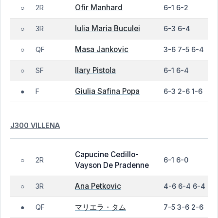
Ofir Manhard
2R
6-1 6-2
○
Iulia Maria Buculei
3R
6-3 6-4
○
Masa Jankovic
QF
3-6 7-5 6-4
○
Ilary Pistola
SF
6-1 6-4
○
Giulia Safina Popa
F
6-3 2-6 1-6
●
J300 VILLENA
Capucine Cedillo-
2R
6-1 6-0
○
Vayson De Pradenne
Ana Petkovic
3R
4-6 6-4 6-4
○
マリエラ・タム
QF
7-5 3-6 2-6
●