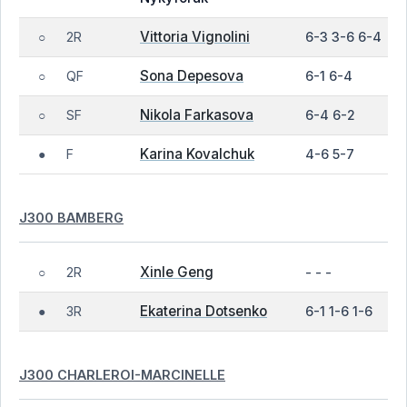
Vittoria Vignolini
2R
6-3 3-6 6-4
○
Sona Depesova
QF
6-1 6-4
○
Nikola Farkasova
SF
6-4 6-2
○
Karina Kovalchuk
F
4-6 5-7
●
J300 BAMBERG
Xinle Geng
2R
- - -
○
Ekaterina Dotsenko
3R
6-1 1-6 1-6
●
J300 CHARLEROI-MARCINELLE