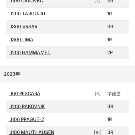
J100 CAKOVEC
3R
[7]
J200 TARGUJIU
1R
J300 VRSAR
3R
J300 LIMA
1R
J200 HAMMAMET
2R
2023年
J60 PESCARA
準優勝
[3]
J200 RAKOVNIK
3R
J100 PRAGUE-2
1R
J100 MAUTHAUSEN
3R
[16]