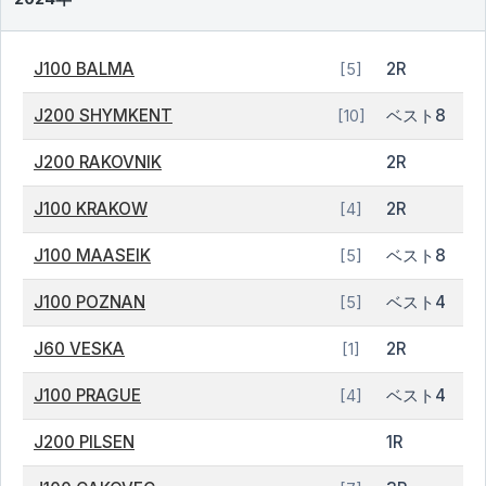
J100 BALMA
2R
[5]
J200 SHYMKENT
ベスト8
[10]
J200 RAKOVNIK
2R
J100 KRAKOW
2R
[4]
J100 MAASEIK
ベスト8
[5]
J100 POZNAN
ベスト4
[5]
J60 VESKA
2R
[1]
J100 PRAGUE
ベスト4
[4]
J200 PILSEN
1R