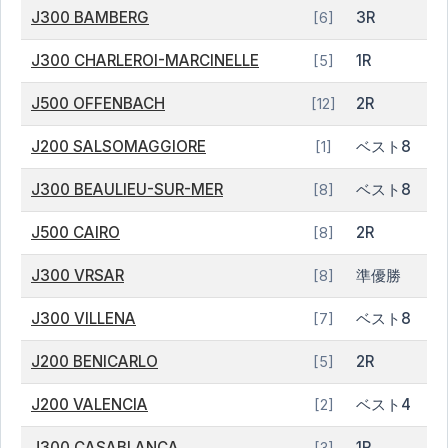
J300 BAMBERG
3R
[6]
J300 CHARLEROI-MARCINELLE
1R
[5]
J500 OFFENBACH
2R
[12]
J200 SALSOMAGGIORE
ベスト8
[1]
J300 BEAULIEU-SUR-MER
ベスト8
[8]
J500 CAIRO
2R
[8]
J300 VRSAR
準優勝
[8]
J300 VILLENA
ベスト8
[7]
J200 BENICARLO
2R
[5]
J200 VALENCIA
ベスト4
[2]
J300 CASABLANCA
1R
[3]