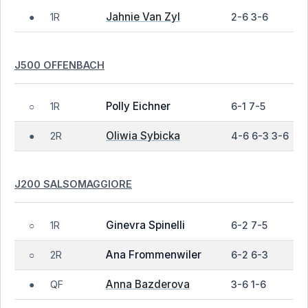
Jahnie Van Zyl
1R
2-6 3-6
●
J500 OFFENBACH
Polly Eichner
1R
6-1 7-5
○
Oliwia Sybicka
2R
4-6 6-3 3-6
●
J200 SALSOMAGGIORE
Ginevra Spinelli
1R
6-2 7-5
○
Ana Frommenwiler
2R
6-2 6-3
○
Anna Bazderova
QF
3-6 1-6
●