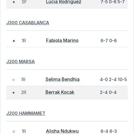
Lucia Rodriguez
SF
7-5 0-6 5-7
●
J300 CASABLANCA
Fabiola Marino
1R
6-7 0-6
●
J200 MARSA
Selima Bendhia
1R
4-0 2-4 10-5
○
Berrak Kocak
2R
2-4 0-4
●
J200 HAMMAMET
Alisha Ndukwu
1R
6-4 6-3
○