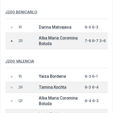
J200 BENICARLO
Darina Matvejeva
1R
6-0 6-3
○
Alba Maria Coromina
2R
7-6 6-7 3-6
●
Boluda
J200 VALENCIA
Yaiza Borderia
1R
6-3 6-1
○
Tamina Kochta
2R
6-3 6-4
○
Alba Maria Coromina
QF
6-4 6-3
○
Boluda