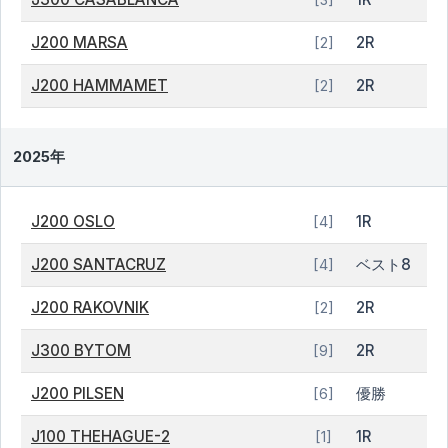
J200 MARSA
2R
[2]
J200 HAMMAMET
2R
[2]
2025年
J200 OSLO
1R
[4]
J200 SANTACRUZ
ベスト8
[4]
J200 RAKOVNIK
2R
[2]
J300 BYTOM
2R
[9]
J200 PILSEN
優勝
[6]
J100 THEHAGUE-2
1R
[1]