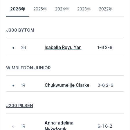
2026年
2025年
2024年
2023年
2022年
J300 BYTOM
Isabella Ruyu Yan
2R
1-6 3-6
●
WIMBLEDON JUNIOR
Chukwumelije Clarke
1R
0-6 2-6
●
J200 PILSEN
Anna-adelina
1R
6-1 6-2
○
Nykyforuk