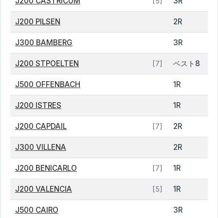
J200 CASTRICUM
3R
[5]
J200 PILSEN
2R
J300 BAMBERG
3R
J200 STPOELTEN
ベスト8
[7]
J500 OFFENBACH
1R
J200 ISTRES
1R
J200 CAPDAIL
2R
[7]
J300 VILLENA
2R
J200 BENICARLO
1R
[7]
J200 VALENCIA
1R
[5]
J500 CAIRO
3R