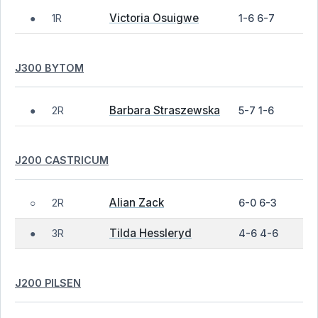
Victoria Osuigwe
1R
1-6 6-7
●
J300 BYTOM
Barbara Straszewska
2R
5-7 1-6
●
J200 CASTRICUM
Alian Zack
2R
6-0 6-3
○
Tilda Hessleryd
3R
4-6 4-6
●
J200 PILSEN