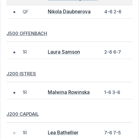
Nikola Daubnerova
QF
4-6 2-6
●
J500 OFFENBACH
Laura Samson
1R
2-6 6-7
●
J200 ISTRES
Malwina Rowinska
1R
1-6 3-6
●
J200 CAPDAIL
Lea Bathellier
1R
7-6 7-5
○