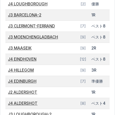
J4 LOUGHBOROUGH
優勝
[2]
J3 BARCELONA-2
1R
J3 CLERMONT-FERRAND
ベスト8
[7]
J3 MOENCHENGLADBACH
ベスト8
[9]
J3 MAASEIK
2R
[9]
J4 EINDHOVEN
ベスト8
[12]
J4 HILLEGOM
3R
[9]
J4 EDINBURGH
準優勝
[7]
J2 ALDERSHOT
1R
J4 ALDERSHOT
ベスト4
[8]
J3 LOUGHBOROUGH-2
1R