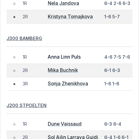
Nela Jandova
1R
6-4 2-6 6-3
○
Kristyna Tomajkova
2R
1-6 5-7
●
J300 BAMBERG
Anna Linn Puls
1R
4-6 7-5 7-6
○
Mika Buchnik
2R
6-1 6-3
○
Sonja Zhenikhova
3R
1-6 1-6
●
J200 STPOELTEN
Dune Vaissaud
1R
6-3 6-4
○
Sol Ailin Larraya Guidi
2R
6-4 1-6 6-1
○