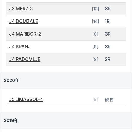
J3 MERZIG
3R
[10]
J4 DOMZALE
1R
[14]
J4 MARIBOR-2
3R
[8]
J4 KRANJ
3R
[8]
J4 RADOMLJE
2R
[8]
2020年
J5 LIMASSOL-4
優勝
[5]
2019年