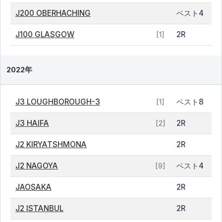
J200 OBERHACHING
ベスト4
J100 GLASGOW
2R
[1]
2022年
J3 LOUGHBOROUGH-3
ベスト8
[1]
J3 HAIFA
2R
[2]
J2 KIRYATSHMONA
2R
J2 NAGOYA
ベスト4
[9]
JAOSAKA
2R
J2 ISTANBUL
2R