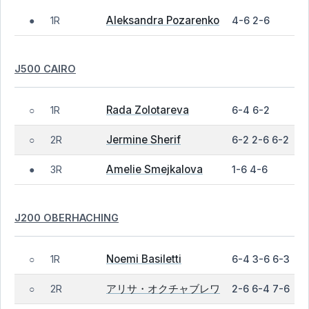
Aleksandra Pozarenko
1R
4-6 2-6
●
J500 CAIRO
Rada Zolotareva
1R
6-4 6-2
○
Jermine Sherif
2R
6-2 2-6 6-2
○
Amelie Smejkalova
3R
1-6 4-6
●
J200 OBERHACHING
Noemi Basiletti
1R
6-4 3-6 6-3
○
アリサ・オクチャブレワ
2R
2-6 6-4 7-6
○