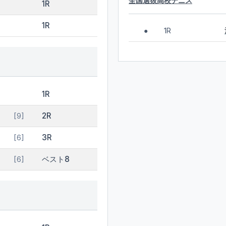
全国選抜高校テニス
1R
1R
1R
●
1R
2R
[9]
3R
[6]
ベスト8
[6]