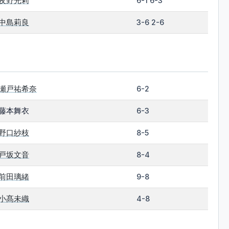
夜野光莉
6-1 6-3
中島莉良
3-6 2-6
瀬戸祐希奈
6-2
藤本舞衣
6-3
野口紗枝
8-5
戸坂文音
8-4
前田璃緒
9-8
小髙未織
4-8