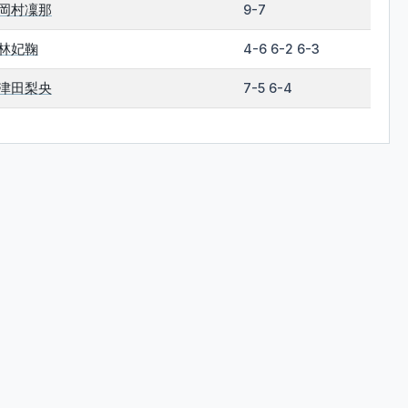
岡村凜那
9-7
林妃鞠
4-6 6-2 6-3
津田梨央
7-5 6-4