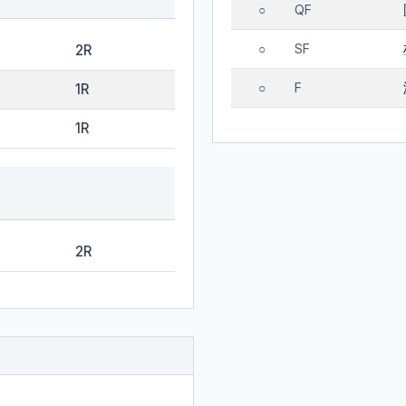
QF
○
SF
2R
○
F
1R
○
1R
2R