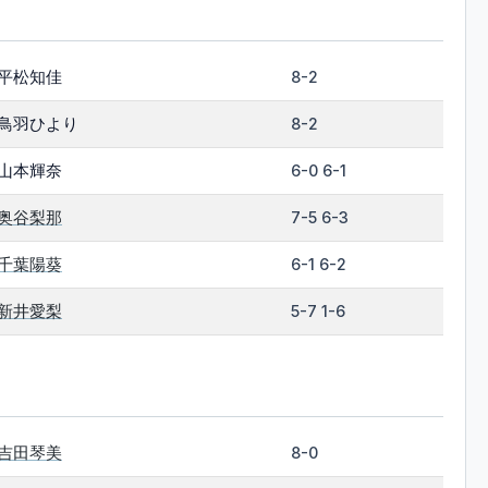
平松知佳
8-2
鳥羽ひより
8-2
山本輝奈
6-0 6-1
奥谷梨那
7-5 6-3
千葉陽葵
6-1 6-2
新井愛梨
5-7 1-6
吉田琴美
8-0