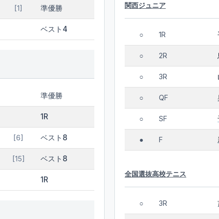
関西ジュニア
準優勝
[1]
ベスト4
1R
○
2R
○
3R
○
準優勝
QF
○
1R
SF
○
ベスト8
[6]
F
●
ベスト8
[15]
全国選抜高校テニス
1R
3R
○