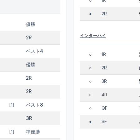
1R
○
2R
●
優勝
インターハイ
2R
ベスト4
1R
○
優勝
2R
○
2R
3R
○
2R
4R
○
ベスト8
[1]
QF
○
3R
SF
●
準優勝
[1]