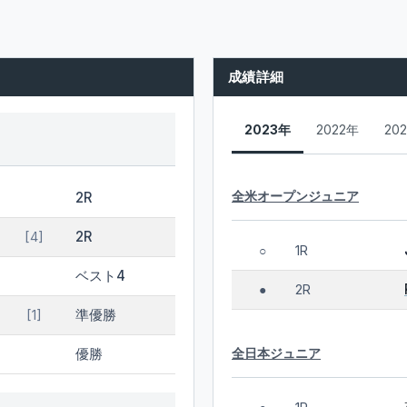
成績詳細
2023年
2022年
20
全米オープンジュニア
2R
2R
[4]
1R
○
ベスト4
2R
●
準優勝
[1]
全日本ジュニア
優勝