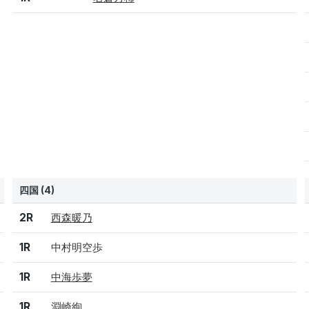
四国 (4)
結果
シード
選手名
2R
西森暖乃
1R
中村明空歩
1R
中海歩夢
1R
淵崎絢