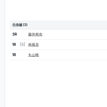
北信越 (3)
結果
シード
選手名
3R
藤井柑奈
1R
[5]
南風音
1R
丸山唯