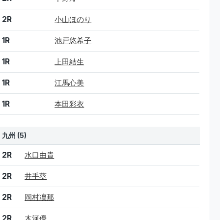
2R
小山ほのり
1R
池戸悠希子
1R
上田結生
1R
江馬心美
1R
本田彩衣
九州 (5)
結果
シード
選手名
2R
水口由貴
2R
井手葵
2R
岡村凜那
2R
木河優