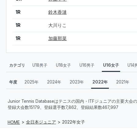
1R
鈴木香漣
1R
大川りこ
1R
加藤那菜
カテゴリ
U18男子
U18女子
U16男子
U16女子
U14
年度
2025年
2024年
2023年
2022年
2021年
Junior Tennis Databaseはテニスの国内・ITFジュニアの主
登録大会数15179、登録選手数7,862、登録結果数467,997
全日本ジュニア
2022年女子
HOME