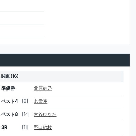
関東 (16)
結果
シード
選手名
準優勝
北原結乃
ベスト4
[9]
名雪芹
ベスト8
[14]
古谷ひなた
3R
[11]
野口紗枝