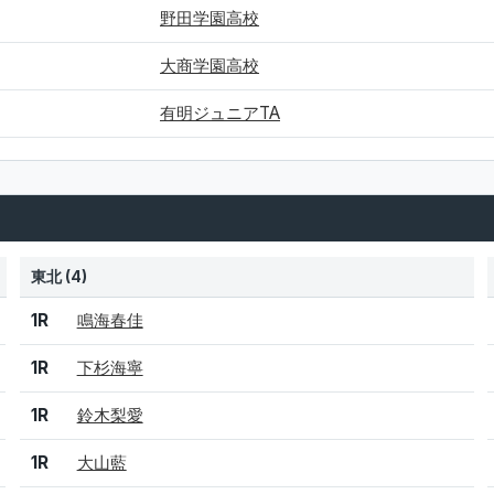
野田学園高校
大商学園高校
有明ジュニアTA
東北 (4)
結果
シード
選手名
1R
鳴海春佳
1R
下杉海寧
1R
鈴木梨愛
1R
大山藍