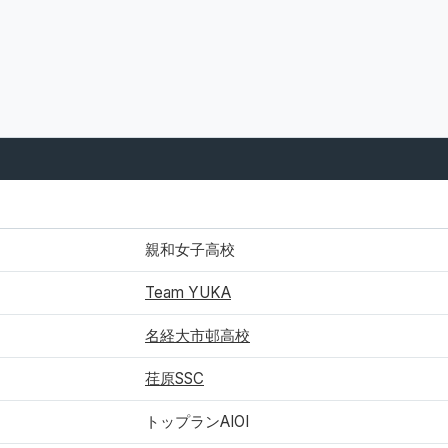
所属
親和女子高校
Team YUKA
名経大市邨高校
荏原SSC
トップランAIOI