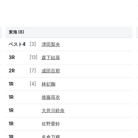
東海 (8)
結果
シード
選手名
ベスト4
[3]
津田梨央
3R
[13]
森下結葵
2R
[7]
成田百那
1R
[4]
林妃鞠
1R
後藤苺衣
1R
大井川鈴奈
1R
佐野愛鈴
1R
名倉万稀