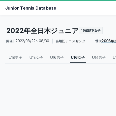
Junior Tennis Database
2022年全日本ジュニア
16歳以下女子
2022/08/22〜08/30
靭テニスセンター
2006
開催日
会場
世代
U18男子
U18女子
U16男子
U16女子
U14男子
U