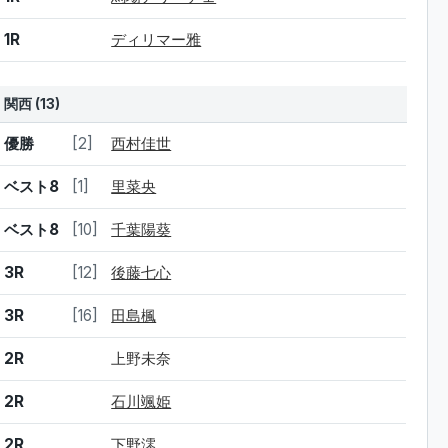
1R
ディリマー雅
関西 (13)
結果
シード
選手名
優勝
[2]
西村佳世
ベスト8
[1]
里菜央
ベスト8
[10]
千葉陽葵
3R
[12]
後藤七心
3R
[16]
田島楓
2R
上野未奈
2R
石川颯姫
2R
下野澪