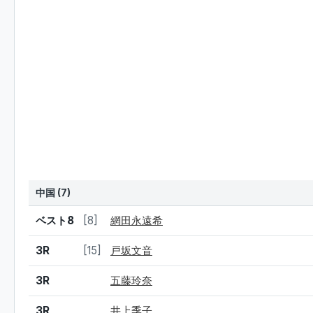
中国 (7)
結果
シード
選手名
ベスト8
[8]
網田永遠希
3R
[15]
戸坂文音
3R
五藤玲奈
3R
井上季子