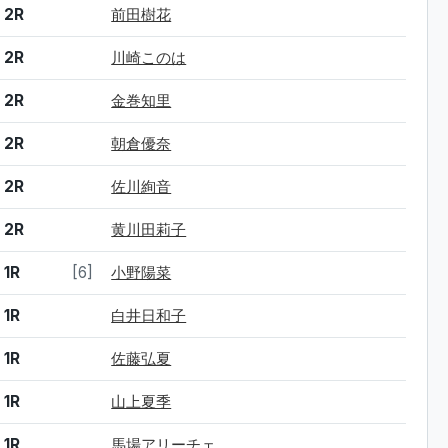
2R
前田樹花
2R
川崎このは
2R
金巻知里
2R
朝倉優奈
2R
佐川絢音
2R
黄川田莉子
1R
[6]
小野陽菜
1R
白井日和子
1R
佐藤弘夏
1R
山上夏季
1R
馬場アリーチェ