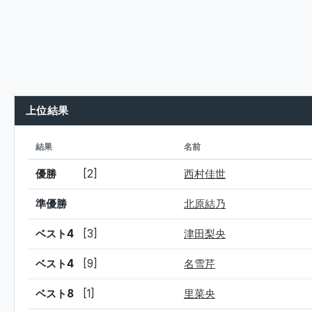
上位結果
シード
結果
名前
優勝
[2]
西村佳世
準優勝
北原結乃
ベスト4
[3]
津田梨央
ベスト4
[9]
名雪芹
ベスト8
[1]
里菜央