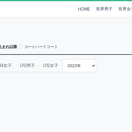
世界男子
世界女
HOME
年生まれ以降
ハードコート
コート
14女子
U12男子
U12女子