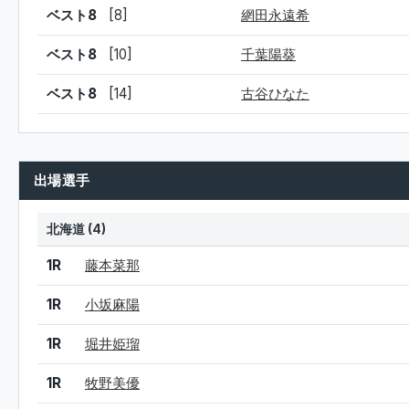
ベスト8
[8]
網田永遠希
ベスト8
[10]
千葉陽葵
ベスト8
[14]
古谷ひなた
出場選手
北海道 (4)
結果
シード
選手名
1R
藤本菜那
1R
小坂麻陽
1R
堀井姫瑠
1R
牧野美優