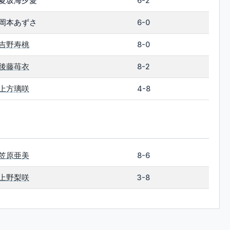
夏坂海夕愛
6-2
岡本あずさ
6-0
吉野寿桃
8-0
後藤苺衣
8-2
上方璃咲
4-8
笠原亜美
8-6
上野梨咲
3-8