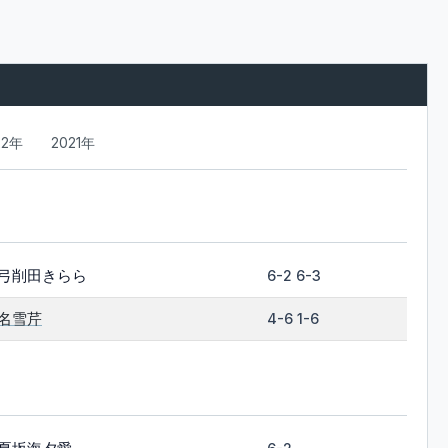
22年
2021年
弓削田きらら
6-2 6-3
名雪芹
4-6 1-6