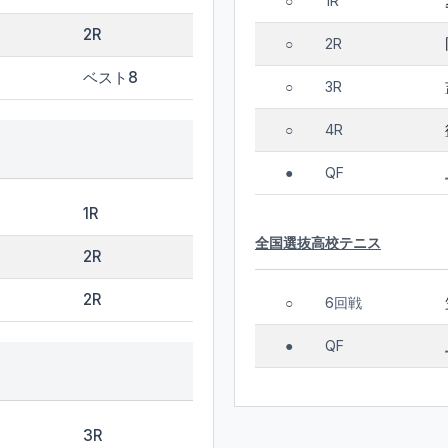
1R
○
2R
2R
○
ベスト8
3R
○
4R
○
QF
●
1R
全国選抜高校テニス
2R
2R
6回戦
○
QF
●
3R