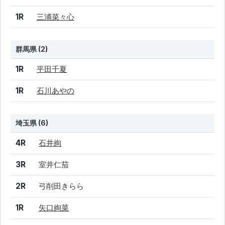
1R
三浦菜々心
群馬県 (2)
結果
シード
選手名
1R
平田千夏
1R
石川あやの
埼玉県 (6)
結果
シード
選手名
4R
石井絢
3R
室井仁茄
2R
弓削田きらら
1R
矢口絢菜