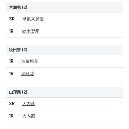
宮城県 (2)
結果
シード
選手名
3R
早坂来麗愛
1R
鈴木梨愛
秋田県 (2)
結果
シード
選手名
1R
進藤桃花
1R
泉桃花
山形県 (2)
結果
シード
選手名
2R
大内葵
1R
大内茜