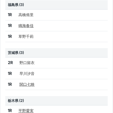
福島県 (3)
結果
シード
選手名
1R
高橋侑里
1R
鳴海春佳
1R
草野千莉
茨城県 (3)
結果
シード
選手名
2R
野口留衣
1R
早川汐音
1R
関口七映
栃木県 (2)
結果
シード
選手名
1R
平野愛実