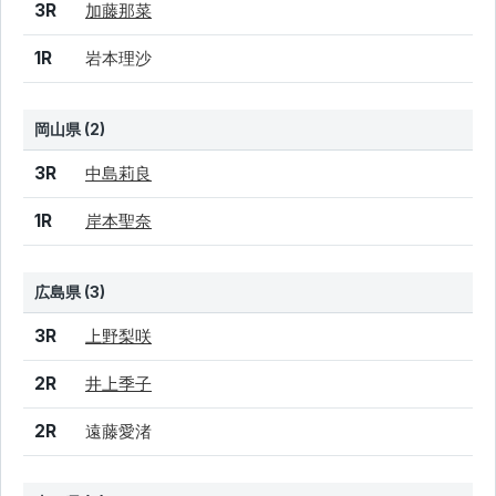
結果
シード
選手名
3R
加藤那菜
1R
岩本理沙
岡山県 (2)
結果
シード
選手名
3R
中島莉良
1R
岸本聖奈
広島県 (3)
結果
シード
選手名
3R
上野梨咲
2R
井上季子
2R
遠藤愛渚