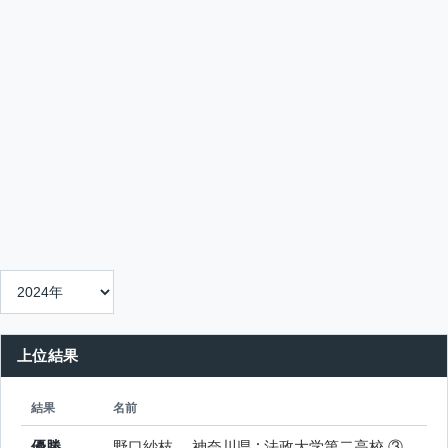
上位結果
シード
所属
結果
名前
優勝
野口紗枝
神奈川県 :
法政大学第二高校
③