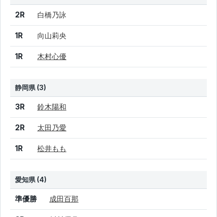
結果
シード
選手名
2R
白橋乃詠
1R
向山莉央
1R
木村心優
静岡県 (3)
結果
シード
選手名
3R
鈴木陽和
2R
太田乃愛
1R
松井もも
愛知県 (4)
結果
シード
選手名
準優勝
成田百那