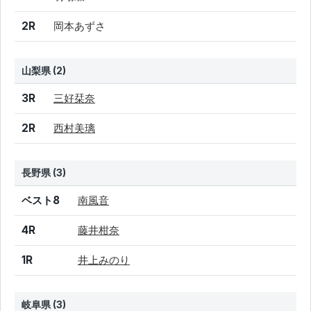
2R
岡本あずさ
山梨県 (2)
結果
シード
選手名
3R
三好栞奈
2R
西村美璃
長野県 (3)
結果
シード
選手名
ベスト8
南風音
4R
藤井柑奈
1R
井上みのり
岐阜県 (3)