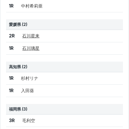
1R
中村希莉亜
愛媛県 (2)
結果
シード
選手名
2R
石川星来
1R
石川璃星
高知県 (2)
結果
シード
選手名
1R
杉村リナ
1R
入田葵
福岡県 (3)
結果
シード
選手名
3R
毛利空