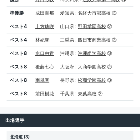
準優勝
成田百那
愛知県 :
名経大市邨高校
③
ベスト4
上方璃咲
山口県 :
野田学園高校
②
ベスト4
林妃鞠
三重県 :
四日市商業高校
③
ベスト8
水口由貴
沖縄県 :
沖縄尚学高校
③
ベスト8
後藤七心
大阪府 :
大商学園高校
②
ベスト8
南風音
長野県 :
松商学園高校
③
ベスト8
前田樹花
千葉県 :
東葉高校
②
出場選手
北海道 (3)