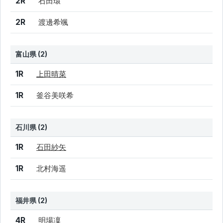
2R
石田環
2R
渡邊希颯
富山県 (2)
結果
シード
選手名
1R
上田晴菜
1R
釜谷美咲希
石川県 (2)
結果
シード
選手名
1R
石田紗矢
1R
北村海遥
福井県 (2)
結果
シード
選手名
4R
明場凜