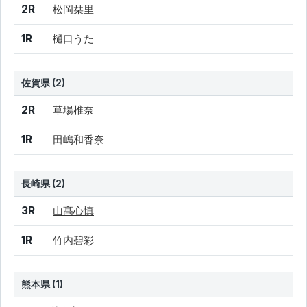
2R
松岡栞里
1R
樋口うた
佐賀県 (2)
結果
シード
選手名
2R
草場椎奈
1R
田嶋和香奈
長崎県 (2)
結果
シード
選手名
3R
山髙心慎
1R
竹内碧彩
熊本県 (1)