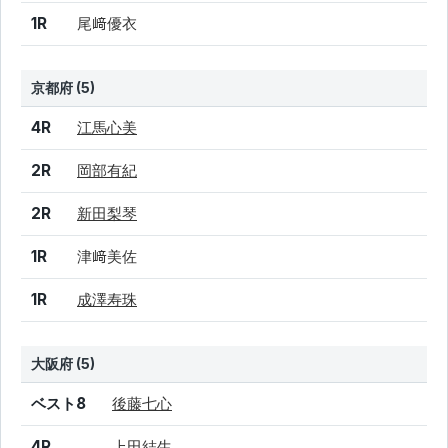
1R
尾﨑優衣
京都府 (5)
結果
シード
選手名
4R
江馬心美
2R
岡部有紀
2R
新田梨琴
1R
津﨑美佐
1R
成澤寿珠
大阪府 (5)
結果
シード
選手名
ベスト8
後藤七心
4R
上田結生