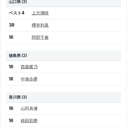
山口県 (3)
結果
シード
選手名
ベスト4
上方璃咲
3R
櫻井利真
1R
阿部千春
徳島県 (2)
結果
シード
選手名
1R
西森暖乃
1R
中海歩夢
香川県 (3)
結果
シード
選手名
1R
山田真優
1R
植田彩夢