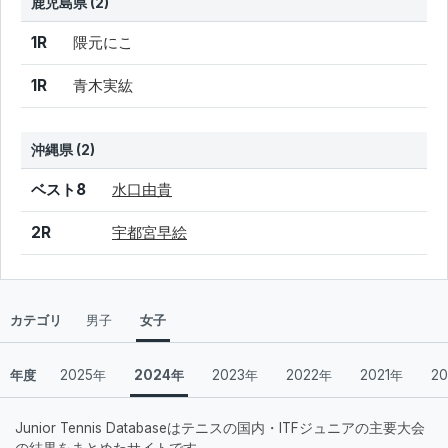
鹿児島県 (2)
結果
シード
選手名
1R
隈元にこ
1R
青木実紘
沖縄県 (2)
結果
シード
選手名
ベスト8
水口由貴
2R
宇都宮早絵
カテゴリ
男子
女子
年度
2025年
2024年
2023年
2022年
2021年
2
Junior Tennis Databaseはテニスの国内・ITFジュニアの主要大会