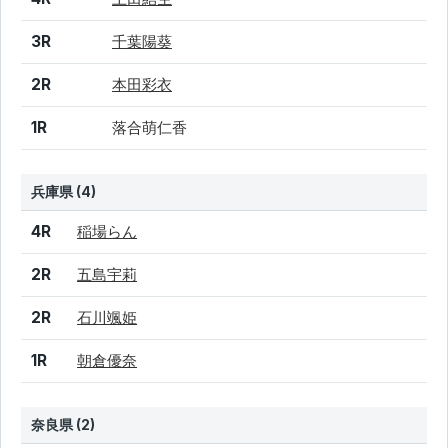
3R
千葉陽葵
2R
本田彩衣
1R
落合萌仁香
兵庫県 (4)
結果
シード
選手名
4R
稲場らん
2R
五島宇莉
2R
石川颯姫
1R
朝倉優奈
奈良県 (2)