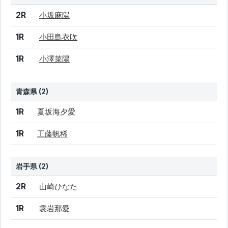
結果
シード
選手名
2R
小坂麻陽
1R
小田島衣吹
1R
小澤菜陽
青森県 (2)
結果
シード
選手名
1R
夏坂海夕愛
1R
工藤帆稀
岩手県 (2)
結果
シード
選手名
2R
山崎ひなた
1R
袰岩那愛