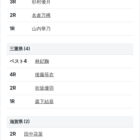
3R
杉村優月
2R
名倉万稀
1R
山内華乃
三重県 (4)
結果
シード
選手名
ベスト4
林妃鞠
4R
後藤苺衣
2R
折坂優羽
1R
森下結葵
滋賀県 (2)
結果
シード
選手名
2R
田中花菜