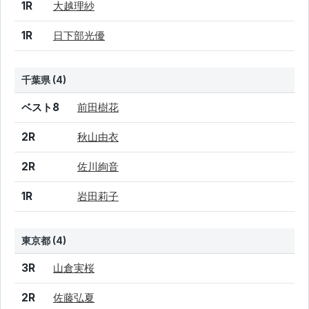
1R
大越理紗
1R
日下部光優
千葉県 (4)
結果
シード
選手名
ベスト8
前田樹花
2R
秋山由衣
2R
佐川絢音
1R
岩田莉子
東京都 (4)
結果
シード
選手名
3R
山倉実桜
2R
佐藤弘夏