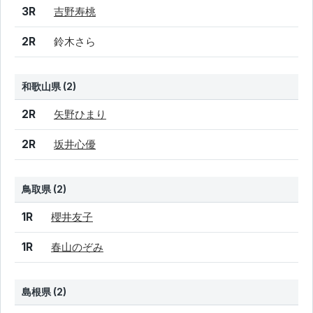
結果
シード
選手名
3R
吉野寿桃
2R
鈴木さら
和歌山県 (2)
結果
シード
選手名
2R
矢野ひまり
2R
坂井心優
鳥取県 (2)
結果
シード
選手名
1R
櫻井友子
1R
春山のぞみ
島根県 (2)