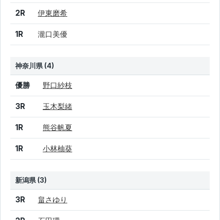
2R
伊東磨希
1R
瀧口美優
神奈川県 (4)
結果
シード
選手名
優勝
野口紗枝
3R
玉木梨緒
1R
熊谷帆夏
1R
小林柚葵
新潟県 (3)
結果
シード
選手名
3R
畠さゆり