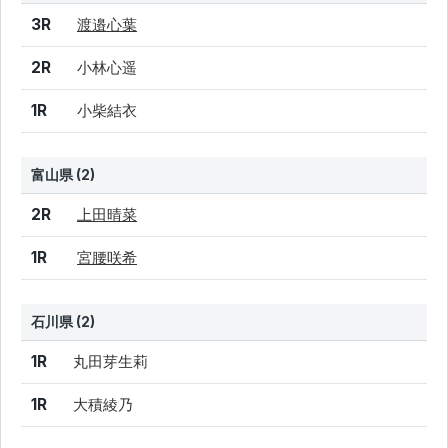
結果
シード
選手名
3R
渡邉心葉
2R
小林心遥
1R
小柴結衣
富山県 (2)
結果
シード
選手名
2R
上田晴菜
1R
宮腰咲希
石川県 (2)
結果
シード
選手名
1R
丸田芽生莉
1R
大積綾乃