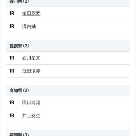
香川県 (2)
結果
シード
選手名
1R
植田彩夢
1R
溝内紬
愛媛県 (2)
結果
シード
選手名
1R
石川星来
1R
浅田凜苑
高知県 (2)
結果
シード
選手名
1R
田口玲渚
1R
井上葵生
福岡県 (3)