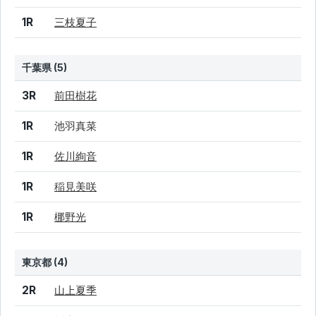
1R
三枝夏子
千葉県 (5)
結果
シード
選手名
3R
前田樹花
1R
池羽真菜
1R
佐川絢音
1R
稲見美咲
1R
梛野光
東京都 (4)
結果
シード
選手名
2R
山上夏季