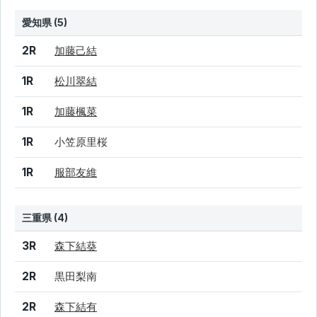
愛知県 (5)
結果
シード
選手名
2R
加藤己結
1R
松川翠結
1R
加藤楓菜
1R
小笠原里桜
1R
服部友維
三重県 (4)
結果
シード
選手名
3R
森下結葵
2R
黒田梨南
2R
森下結有