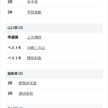
2R
谷本葵
2R
平田里帆
山口県 (3)
結果
シード
選手名
準優勝
上方璃咲
ベスト4
川崎このは
ベスト4
櫻井利真
徳島県 (2)
結果
シード
選手名
2R
曽我井光里
2R
溝渕杏莉