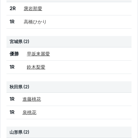
結果
シード
選手名
2R
袰岩那愛
1R
高橋ひかり
宮城県 (2)
結果
シード
選手名
優勝
早坂来麗愛
1R
鈴木梨愛
秋田県 (2)
結果
シード
選手名
1R
進藤桃花
1R
泉桃花
山形県 (2)