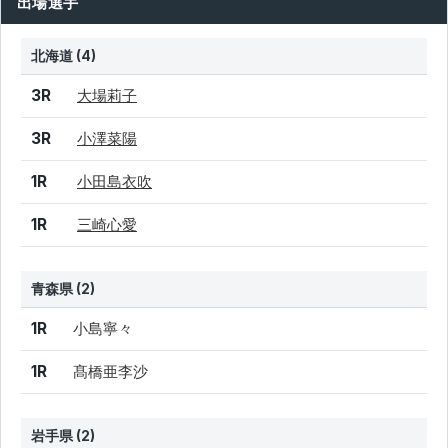
出場選手
北海道 (4)
結果
シード
選手名
3R
大場莉子
3R
小澤菜陽
1R
小田島衣吹
1R
三崎心愛
青森県 (2)
結果
シード
選手名
1R
小島寧々
1R
髙橋亜李沙
岩手県 (2)