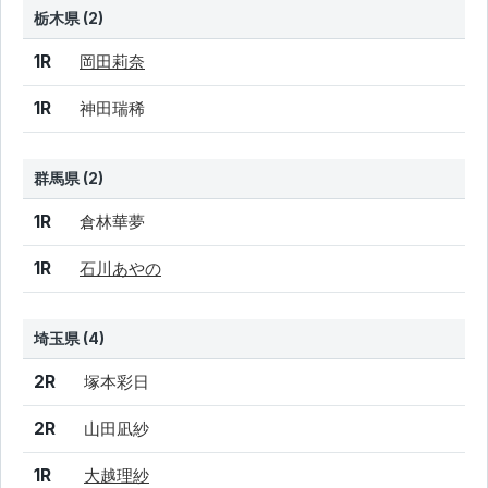
栃木県 (2)
結果
シード
選手名
1R
岡田莉奈
1R
神田瑞稀
群馬県 (2)
結果
シード
選手名
1R
倉林華夢
1R
石川あやの
埼玉県 (4)
結果
シード
選手名
2R
塚本彩日
2R
山田凪紗
1R
大越理紗