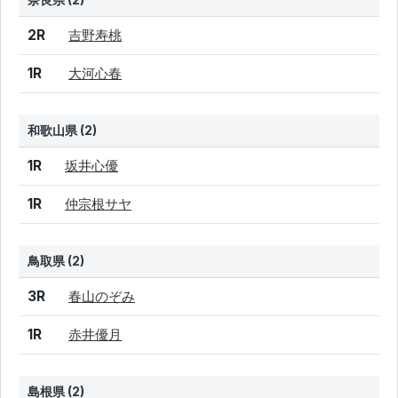
奈良県 (2)
結果
シード
選手名
2R
吉野寿桃
1R
大河心春
和歌山県 (2)
結果
シード
選手名
1R
坂井心優
1R
仲宗根サヤ
鳥取県 (2)
結果
シード
選手名
3R
春山のぞみ
1R
赤井優月
島根県 (2)