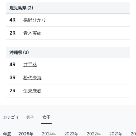
鹿児島県 (2)
結果
シード
選手名
4R
揚野ひかり
2R
青木実紘
沖縄県 (3)
結果
シード
選手名
4R
井手葵
3R
松代奈海
2R
伊東来春
カテゴリ
男子
女子
年度
2025年
2024年
2023年
2022年
2021年
2