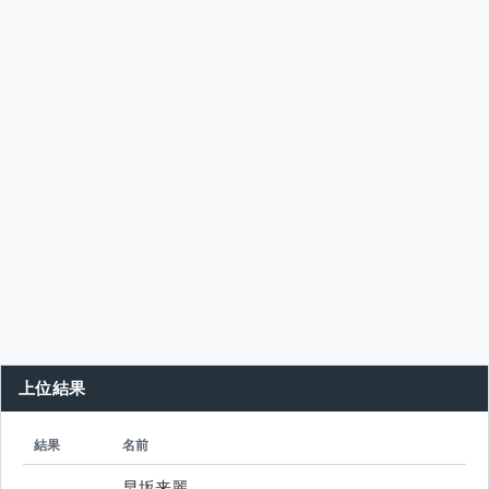
上位結果
シード
所属
結果
名前
早坂来麗