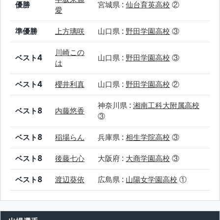
優勝
宮城県 :
仙台育英高校
②
愛
準優勝
上方璃咲
山口県 :
野田学園高校
③
川崎この
ベスト4
山口県 :
野田学園高校
③
は
ベスト4
櫻井利真
山口県 :
野田学園高校
②
神奈川県 :
湘南工科大附属高校
ベスト8
内藤悠香
③
ベスト8
稲場らん
兵庫県 :
相生学院高校
③
ベスト8
後藤七心
大阪府 :
大商学園高校
③
ベスト8
渡辺葵依
広島県 :
山陽女学園高校
①