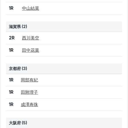
1R
中山結菜
滋賀県 (2)
結果
シード
選手名
2R
西川美空
1R
田中花菜
京都府 (3)
結果
シード
選手名
1R
岡部有紀
1R
田附理子
1R
成澤寿珠
大阪府 (5)