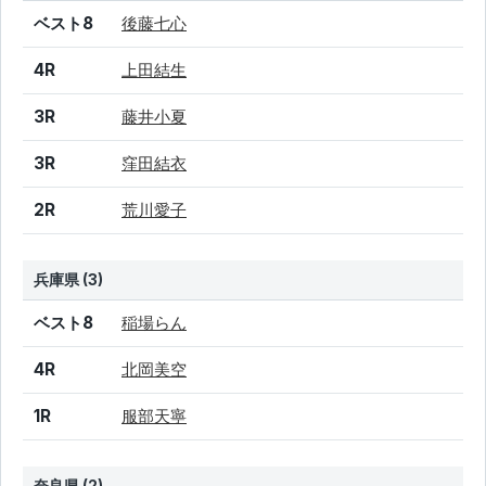
結果
シード
選手名
ベスト8
後藤七心
4R
上田結生
3R
藤井小夏
3R
窪田結衣
2R
荒川愛子
兵庫県 (3)
結果
シード
選手名
ベスト8
稲場らん
4R
北岡美空
1R
服部天寧