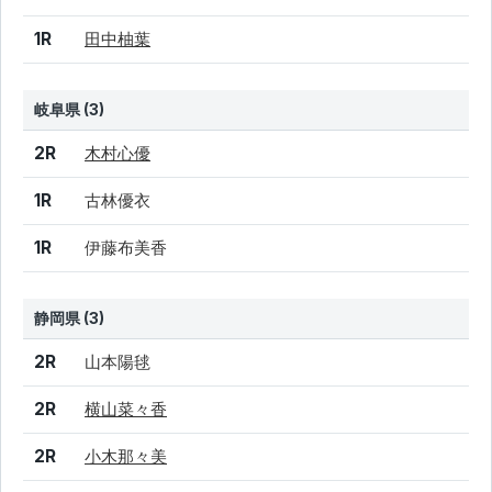
1R
田中柚葉
岐阜県 (3)
結果
シード
選手名
2R
木村心優
1R
古林優衣
1R
伊藤布美香
静岡県 (3)
結果
シード
選手名
2R
山本陽毬
2R
横山菜々香
2R
小木那々美