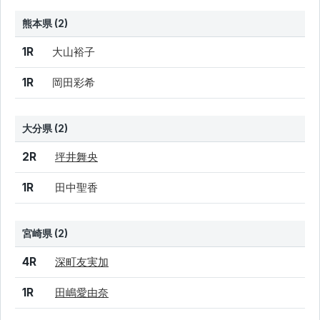
熊本県 (2)
結果
シード
選手名
1R
大山裕子
1R
岡田彩希
大分県 (2)
結果
シード
選手名
2R
坪井舞央
1R
田中聖香
宮崎県 (2)
結果
シード
選手名
4R
深町友実加
1R
田嶋愛由奈