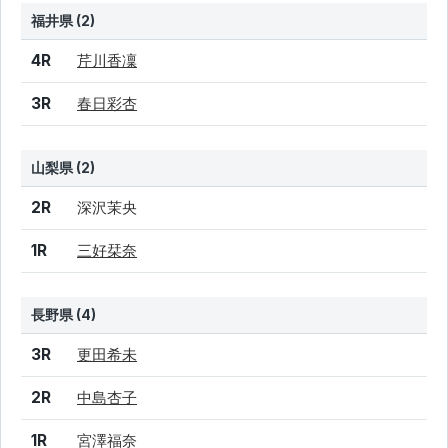
福井県 (2)
結果
シード
選手名
4R
芹川香凜
3R
春日彩杏
山梨県 (2)
結果
シード
選手名
2R
深沢茉央
1R
三好栞奈
長野県 (4)
結果
シード
選手名
3R
更田希未
2R
中島杏子
1R
宮澤福奈