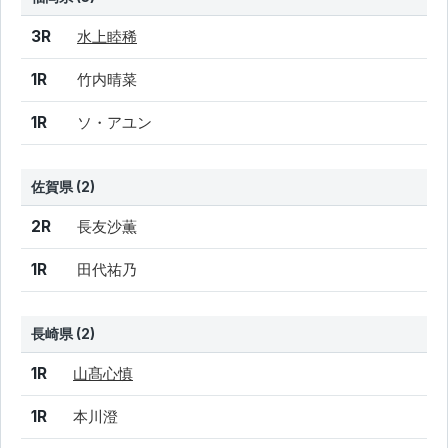
結果
シード
選手名
3R
水上睦稀
1R
竹内晴菜
1R
ソ・アユン
佐賀県 (2)
結果
シード
選手名
2R
長友沙薫
1R
田代祐乃
長崎県 (2)
結果
シード
選手名
1R
山髙心慎
1R
本川澄