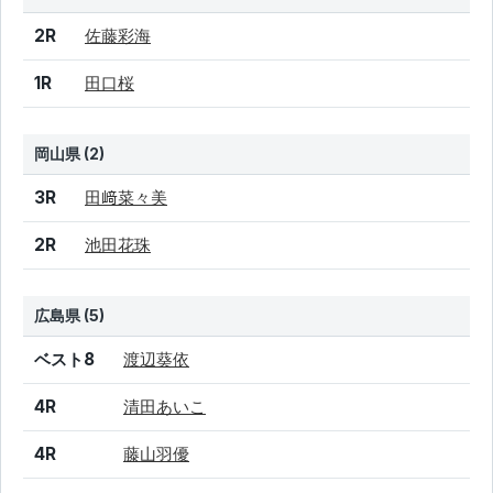
結果
シード
選手名
2R
佐藤彩海
1R
田口桜
岡山県 (2)
結果
シード
選手名
3R
田﨑菜々美
2R
池田花珠
広島県 (5)
結果
シード
選手名
ベスト8
渡辺葵依
4R
清田あいこ
4R
藤山羽優