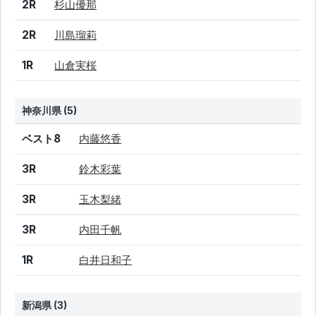
2R
杉山優那
2R
川島瑠莉
1R
山倉実桜
神奈川県 (5)
結果
シード
選手名
ベスト8
内藤悠香
3R
鈴木彩葉
3R
玉木梨緒
3R
内田千帆
1R
白井日和子
新潟県 (3)