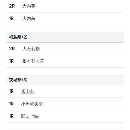
結果
シード
選手名
2R
大内葵
1R
大内茜
福島県 (2)
結果
シード
選手名
2R
大石莉楠
1R
根本梨々華
茨城県 (3)
結果
シード
選手名
1R
米山心
1R
小田嶋美羽
1R
関口七映