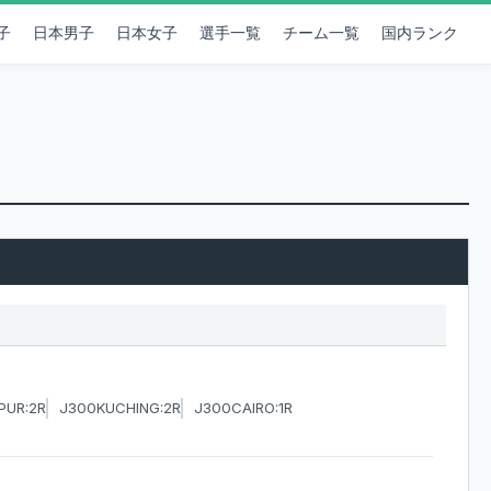
子
日本男子
日本女子
選手一覧
チーム一覧
国内ランク
PUR:2R
J300KUCHING:2R
J300CAIRO:1R