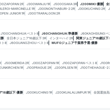
00ZAPOPAN:2R
J300WANJU:1R
J500OSAKA:3R
J200MIKI:優勝
全
LEROI-MARCINELLE:1R
J300NONTHABURI-2:2R
J300KUCHING:2R
OPEN JUNIOR:1R
J300TRARALGON:2R
J100CHANGHUA:ベスト8
J60CHANGHUA:準優勝
J60KAOHSIUNG:
優勝
全日本ジュニア16歳以下:3R
インターハイ:2R
関東ジュニア16歳以下
スト8
J60GUANGZHOU:ベスト8
MUFGジュニア千葉県予選:優勝
R
J500MERIDA:2R
J300ZAPOPAN:1R
J100ZAPOPAN:ベスト8
J100
EUNKIRCHEN:1R
J100PRAGUE:2R
J200PILSEN:1R
J100THEHAGUE-2:
ア18歳以下:優勝
J300KUCHING:1R
J200KUALALUMPUR:1R
全国選抜高