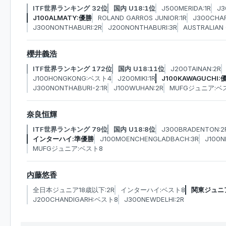
ITF世界ランキング 32位
国内 U18:1位
J500MERIDA:1R
J3
J100ALMATY:優勝
ROLAND GARROS JUNIOR:1R
J300CHAR
J300NONTHABURI:2R
J200NONTHABURI:3R
AUSTRALIAN 
櫻井義浩
ITF世界ランキング 172位
国内 U18:11位
J200TAINAN:2R
J100HONGKONG:ベスト4
J200MIKI:1R
J100KAWAGUCHI:
J300NONTHABURI-2:1R
J100WUHAN:2R
MUFGジュニア:ベ
奈良恒輝
ITF世界ランキング 79位
国内 U18:8位
J300BRADENTON:2
インターハイ:準優勝
J100MOENCHENGLADBACH:3R
J100N
MUFGジュニア:ベスト8
内藤悠香
全日本ジュニア18歳以下:2R
インターハイ:ベスト8
関東ジュニ
J200CHANDIGARH:ベスト8
J300NEWDELHI:2R