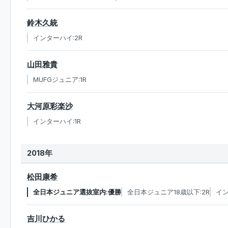
鈴木久統
インターハイ:2R
山田雅貴
MUFGジュニア:1R
大河原彩楽沙
インターハイ:1R
2018年
松田康希
全日本ジュニア選抜室内:優勝
全日本ジュニア18歳以下:2R
イン
吉川ひかる