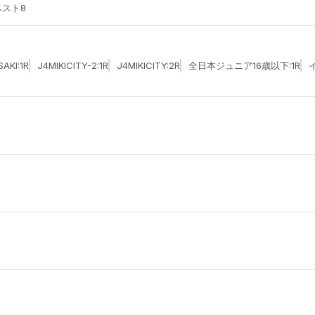
ベスト8
AKI:1R
J4MIKICITY-2:1R
J4MIKICITY:2R
全日本ジュニア16歳以下:1R