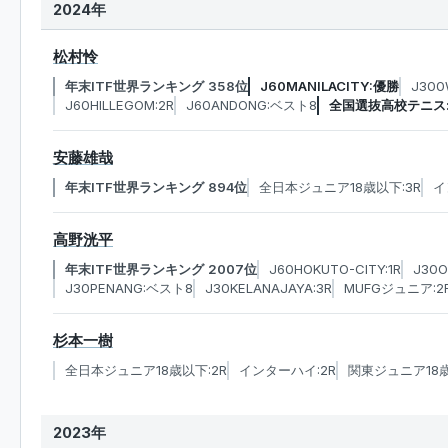
2024年
松村怜
年末ITF世界ランキング 358位
J60MANILACITY:優勝
J300
J60HILLEGOM:2R
J60ANDONG:ベスト8
全国選抜高校テニス
安藤雄哉
年末ITF世界ランキング 894位
全日本ジュニア18歳以下:3R
イ
高野洸平
年末ITF世界ランキング 2007位
J60HOKUTO-CITY:1R
J30O
J30PENANG:ベスト8
J30KELANAJAYA:3R
MUFGジュニア:2
杉本一樹
全日本ジュニア18歳以下:2R
インターハイ:2R
関東ジュニア18歳
2023年