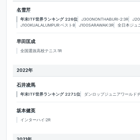
名雪芹
年末ITF世界ランキング 226位
J300NONTHABURI-2:3R
J20
J100KUALALUMPUR:ベスト8
J100SARAWAK:3R
全日本ジュニ
早田匡成
全国選抜高校テニス:1R
2022年
石井凌馬
年末ITF世界ランキング 2271位
ダンロップジュニアワールドチ
坂本健英
インターハイ:2R
2021年