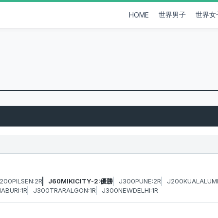
世界男子
世界女
HOME
200PILSEN:2R
J60MIKICITY-2:優勝
J300PUNE:2R
J200KUALALUM
ABURI:1R
J300TRARALGON:1R
J300NEWDELHI:1R