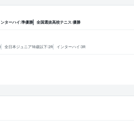
インターハイ:準優勝
全国選抜高校テニス:優勝
R
全日本ジュニア18歳以下:2R
インターハイ:3R