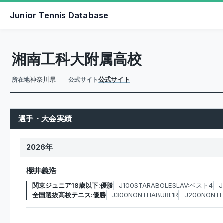
Junior Tennis Database
湘南工科大附属高校
神奈川県
公式サイト
所在地
公式サイト
選手・大会実績
2026年
櫻井義浩
関東ジュニア18歳以下:優勝
J100STARABOLESLAV:ベスト4
J
全国選抜高校テニス:優勝
J300NONTHABURI:1R
J200NONTH