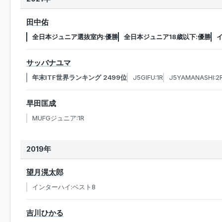
田中佑
全日本ジュニア選抜室内:優勝
全日本ジュニア18歳以下:優勝
サッバナユマ
年末ITF世界ランキング 2499位
J5GIFU:1R
J5YAMANASHI:2
早田匡成
MUFGジュニア:1R
2019年
望月滉太郎
インターハイ:ベスト8
吉川ひかる