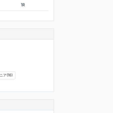
1R
ア(16)