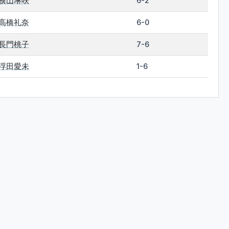
横山琳咲
6-2
高橋礼奈
6-0
長門桃子
7-6
浮田愛未
1-6