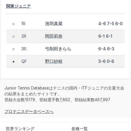
関東ジュニア
池羽真菜
1R
4-6 7-5 6-0
○
岡田莉奈
2R
6-1 6-1
○
弓削田きらら
3R
6-4 6-3
○
野口紗枝
QF
3-6 0-6
●
Junior Tennis Databaseはテニスの国内・ITFジュニアの主要大会
の結果をまとめたサイトです。
登録大会数15179、登録選手数7,862、登録結果数467,997
プロテニスデータベースへ
世界ランキング
各種一覧