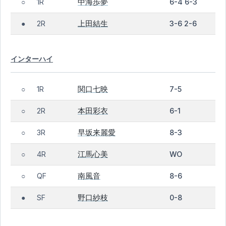
中海歩夢
1R
6-4 6-3
○
上田結生
2R
3-6 2-6
●
インターハイ
関口七映
1R
7-5
○
本田彩衣
2R
6-1
○
早坂来麗愛
3R
8-3
○
江馬心美
4R
WO
○
南風音
QF
8-6
○
野口紗枝
SF
0-8
●