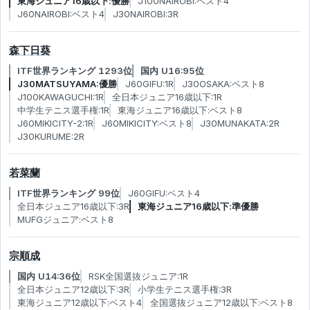
東海ジュニア16歳以下:優勝
J100NAIROBI:ベスト4
J60NAIROBI:ベスト4
J30NAIROBI:3R
森下日葵
ITF世界ランキング 1293位
国内 U16:95位
J30MATSUYAMA:優勝
J60GIFU:1R
J30OSAKA:ベスト8
J100KAWAGUCHI:1R
全日本ジュニア16歳以下:1R
中学生テニス選手権:1R
東海ジュニア16歳以下:ベスト8
J60MIKICITY-2:1R
J60MIKICITY:ベスト8
J30MUNAKATA:2R
J30KURUME:2R
若菜蘭
ITF世界ランキング 99位
J60GIFU:ベスト4
全日本ジュニア16歳以下:3R
東海ジュニア16歳以下:準優勝
MUFGジュニア:ベスト8
宗順成
国内 U14:36位
RSK全国選抜ジュニア:1R
全日本ジュニア12歳以下:3R
小学生テニス選手権:3R
東海ジュニア12歳以下:ベスト4
全国選抜ジュニア12歳以下:ベスト8