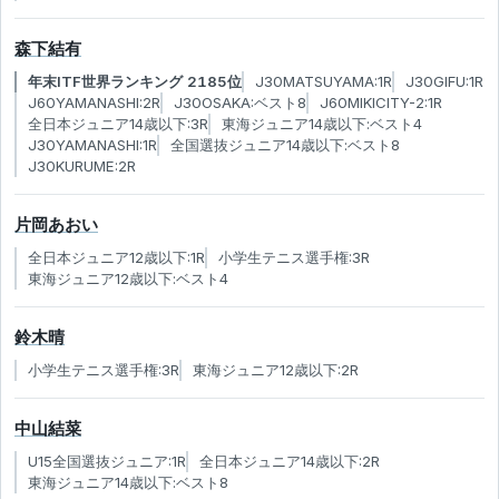
森下結有
年末ITF世界ランキング 2185位
J30MATSUYAMA:1R
J30GIFU:1R
J60YAMANASHI:2R
J30OSAKA:ベスト8
J60MIKICITY-2:1R
全日本ジュニア14歳以下:3R
東海ジュニア14歳以下:ベスト4
J30YAMANASHI:1R
全国選抜ジュニア14歳以下:ベスト8
J30KURUME:2R
片岡あおい
全日本ジュニア12歳以下:1R
小学生テニス選手権:3R
東海ジュニア12歳以下:ベスト4
鈴木晴
小学生テニス選手権:3R
東海ジュニア12歳以下:2R
中山結菜
U15全国選抜ジュニア:1R
全日本ジュニア14歳以下:2R
東海ジュニア14歳以下:ベスト8