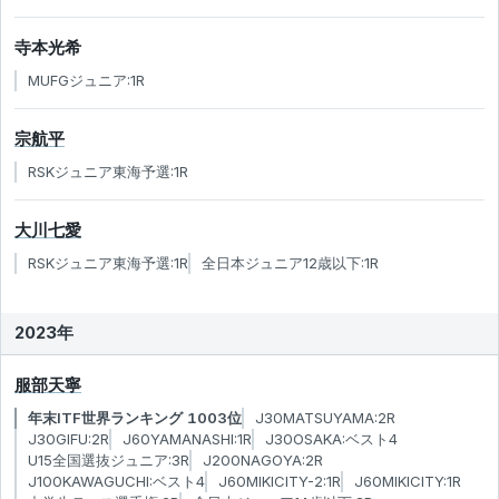
寺本光希
MUFGジュニア:1R
宗航平
RSKジュニア東海予選:1R
大川七愛
RSKジュニア東海予選:1R
全日本ジュニア12歳以下:1R
2023年
服部天寧
年末ITF世界ランキング 1003位
J30MATSUYAMA:2R
J30GIFU:2R
J60YAMANASHI:1R
J30OSAKA:ベスト4
U15全国選抜ジュニア:3R
J200NAGOYA:2R
J100KAWAGUCHI:ベスト4
J60MIKICITY-2:1R
J60MIKICITY:1R