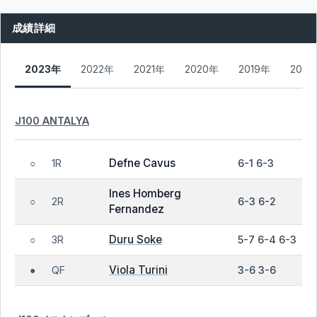
成績詳細
2023年
2022年
2021年
2020年
2019年
2018
J100 ANTALYA
Defne Cavus
1R
6-1 6-3
○
Ines Homberg
2R
6-3 6-2
○
Fernandez
Duru Soke
3R
5-7 6-4 6-3
○
Viola Turini
QF
3-6 3-6
●