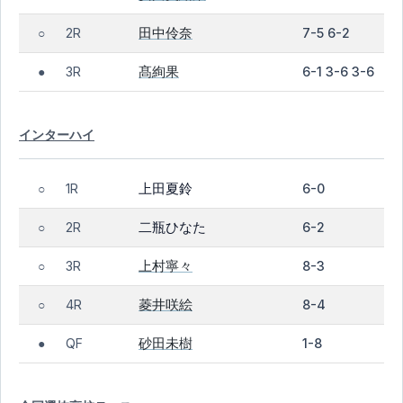
田中伶奈
2R
7-5 6-2
○
髙絢果
3R
6-1 3-6 3-6
●
インターハイ
上田夏鈴
1R
6-0
○
二瓶ひなた
2R
6-2
○
上村寧々
3R
8-3
○
菱井咲絵
4R
8-4
○
砂田未樹
QF
1-8
●