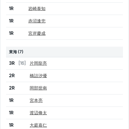
1R
岩崎泰知
1R
赤沼逢兜
1R
宮岸慶成
東海 (7)
結果
シード
選手名
3R
[16]
片岡龍亮
2R
橋詰汐優
2R
岡部世南
1R
宮本亮
1R
渡辺脩太
1R
大庭嘉仁