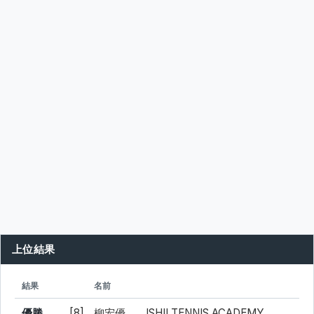
上位結果
シード
所属
結果
名前
優勝
[8]
柳宏優
ISHII TENNIS ACADEMY