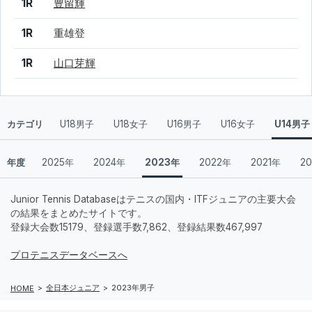
1R
豊留輝
1R
重雄登
1R
山口芽輝
カテゴリ
U18男子
U18女子
U16男子
U16女子
U14男子
年度
2025年
2024年
2023年
2022年
2021年
2
Junior Tennis Databaseはテニスの国内・ITFジュニアの主要大会
の結果をまとめたサイトです。
登録大会数15179、登録選手数7,862、登録結果数467,997
プロテニスデータベースへ
全日本ジュニア
2023年男子
HOME