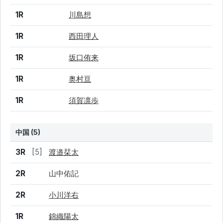
1R
川島想
1R
西田理人
1R
坂口侑来
1R
奥村亘
1R
須賀凛歩
中国 (5)
結果
シード
選手名
3R
[5]
渡邉栞太
2R
山中佑記
2R
小川洋右
1R
錦織陽太