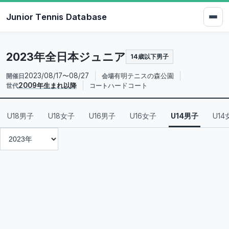
Junior Tennis Database
2023年全日本ジュニア
14歳以下男子
2023/08/17〜08/27
有明テニスの森公園
開催日
会場
2009年生まれ以降
ハードコート
世代
コート
U18男子
U18女子
U16男子
U16女子
U14男子
U14