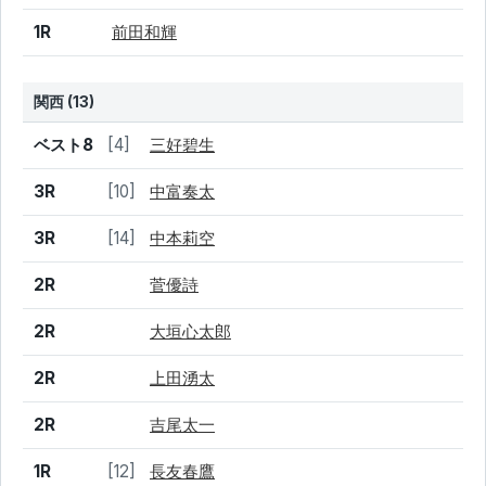
1R
前田和輝
関西 (13)
結果
シード
選手名
ベスト8
[4]
三好碧生
3R
[10]
中富奏太
3R
[14]
中本莉空
2R
菅優詩
2R
大垣心太郎
2R
上田湧太
2R
吉尾太一
1R
[12]
長友春鷹