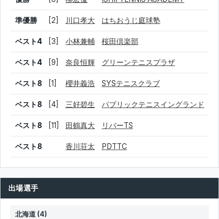
準優勝
[2]
川口孝大
はちおうじ庭球塾
ベスト4
[3]
小林兼輔
桜田倶楽部
ベスト4
[9]
奈良恒輝
グリーンテニスプラザ
ベスト8
[1]
櫻井義浩
SYSテニスクラブ
ベスト8
[4]
三好碧生
パブリックテニスイングランド
ベスト8
[11]
田鶴真大
リバーTS
ベスト8
香川荘太
PDTTC
出場選手
北海道 (4)