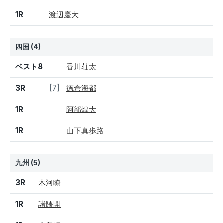
1R
渡辺慶大
四国 (4)
結果
シード
選手名
ベスト8
香川荘太
3R
[7]
徳倉海都
1R
阿部煌大
1R
山下真歩路
九州 (5)
結果
シード
選手名
3R
木河瞭
1R
諸隈開