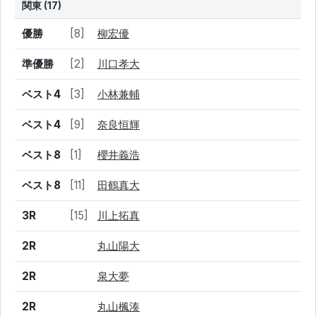
関東 (17)
結果
シード
選手名
優勝
[8]
柳宏優
準優勝
[2]
川口孝大
ベスト4
[3]
小林兼輔
ベスト4
[9]
奈良恒輝
ベスト8
[1]
櫻井義浩
ベスト8
[11]
田鶴真大
3R
[15]
川上拓真
2R
丸山陽大
2R
泉大夢
2R
丸山楓湊