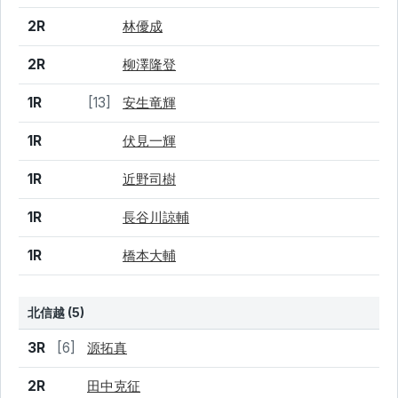
2R
林優成
2R
柳澤隆登
1R
[13]
安生竜輝
1R
伏見一輝
1R
近野司樹
1R
長谷川諒輔
1R
橋本大輔
北信越 (5)
結果
シード
選手名
3R
[6]
源拓真
2R
田中克征