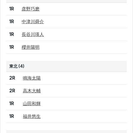
結果
シード
選手名
1R
彦野巧磨
1R
中津川舜介
1R
長谷川瑛人
1R
櫻井陽明
東北 (4)
結果
シード
選手名
2R
鳴海太陽
2R
高木大輔
1R
山田和輝
1R
福井悠生